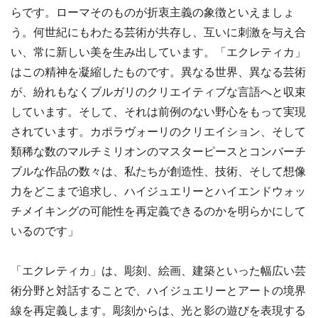
らです。ローマそのものが折衷主義の象徴といえましょ
う。何世紀にもわたる芸術が共存し、互いに刺激を与え合
い、常に新しい美を生み出しています。「エクレティカ」
はこの精神を凝縮したものです。異なる世界、異なる芸術
が、紛れもなくブルガリのクリエイティブな言語へと収束
しています。そして、それは前例のない野心をもって実現
されています。カポラヴォーリのクリエイション、そして
類稀な数のマルチミリオンのマスターピースとコンバーチ
ブルな作品の数々は、私たちが創造性、技術、そして想像
力をどこまで追求し、ハイジュエリーとハイエンドウォッ
チメイキングの可能性を再定義できるのかを明らかにして
いるのです」
「エクレティカ」は、彫刻、絵画、建築といった幅広い芸
術分野と対話することで、ハイジュエリーとアートの境界
線を再定義します。彫刻からは、光と影の遊びを表現する