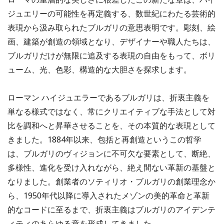
ジュエリーの可能性を再定義する、数世紀にわたる芸術的
表現から汲み取られたブルガリの意思表明です。彫刻、絵
画、建築が創造の領域となり、デザイナーや職人たちは、
ブルガリだけが無限に追及する表現の自由をもって、ボリ
ューム、光、色彩、構造的な大胆さを探求します。
ローマン ハイジュエラーであるブルガリは、折衷主義を
単なる様式ではなく、常にクリエイティブな手法として対
比を調和へと昇華させることを、その本質的な表現として
きました。1884年以来、包括と再創造というこの哲学
は、ブルガリのヴィジョンに不可欠な要素として、断絶、
多様性、進化を受け入れながら、絶え間ない革新の基盤と
なりました。創業者のソティリオ・ブルガリの創業理念か
ら、1950年代以降に導入されたメゾンの美的革命と革新
的なコードに至るまで、折衷主義はブルガリのアイデンテ
ィティのあらゆる章を形成してきました。