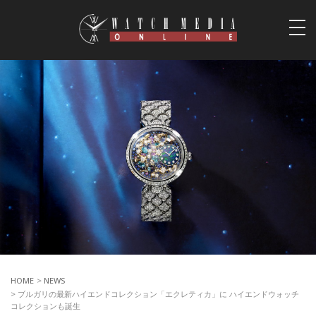
togg
navi
HOME
>
NEWS
> ブルガリの最新ハイエンドコレクション「エクレティカ」に ハイエンドウォッチ
コレクションも誕生