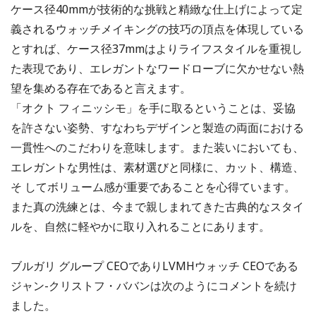
ケース径40mmが技術的な挑戦と精緻な仕上げによって定
義されるウォッチメイキングの技巧の頂点を体現している
とすれば、ケース径37mmはよりライフスタイルを重視し
た表現であり、エレガントなワードローブに欠かせない熱
望を集める存在であると言えます。
「オクト フィニッシモ」を手に取るということは、妥協
を許さない姿勢、すなわちデザインと製造の両面における
一貫性へのこだわりを意味します。また装いにおいても、
エレガントな男性は、素材選びと同様に、カット、構造、
そ してボリューム感が重要であることを心得ています。
また真の洗練とは、今まで親しまれてきた古典的なスタイ
ルを、自然に軽やかに取り入れることにあります。
ブルガリ グループ CEOでありLVMHウォッチ CEOである
ジャン-クリストフ・ババンは次のようにコメントを続け
ました。