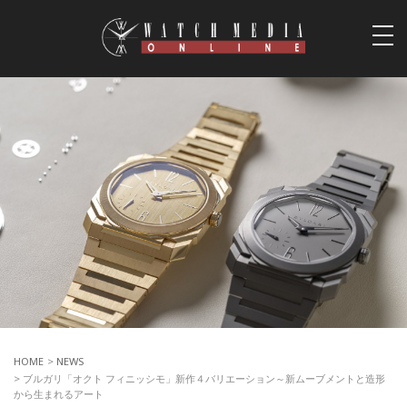
togg
navi
HOME
>
NEWS
> ブルガリ「オクト フィニッシモ」新作４バリエーション～新ムーブメントと造形
から生まれるアート