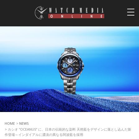
togg
navi
HOME
>
NEWS
> カシオ “OCEANUS” に、日本の伝統的な染料 天然藍をデザインに落とし込んだ新
作登場～インダイアルに濃淡の異なる阿波藍を採用