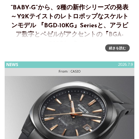
“BABY-G”から、2種の新作シリーズの発表
～Y2Kテイストのレトロポップなスケルト
ンモデル 『BGD-10KG』Seriesと、アラビ
ア数字とベゼルがアクセントの『BGA-
290SA』Series
続きを読む
【7月新作①】自分らしく選べる2WAYスタイルの“BABY-G＋
PLUS”から、Y2Kテイストのレトロポップなスケルトンモデル
NEWS
2026.7.9
『BGD-10KG』Seriesの登場カシオ計算機は、女性向け耐衝
From :
CASIO
撃ウオッチ&ldq