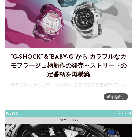
“G-SHOCK”＆“BABY-G”から カラフルなカ
モフラージュ柄新作の発売～ストリートの
定番柄を再構築
カラフルな カモフラージュ柄の “G-SHOCK”＆“BABY-G”～ス
トリートの定番柄を再構築カシオ計算機は、耐衝撃ウオッ
続きを読む
チ“G-SHOCK”と“BA
NEWS
2026.6.14
From :
CASIO