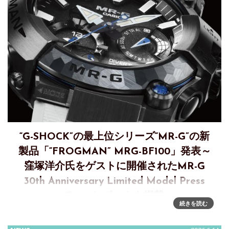
“G-SHOCK”の最上位シリーズ“MR-G”の新
製品「“FROGMAN” MRG-BF100」発表～
窪塚洋介氏をゲストに開催されたMR-G
30th Anniversary Limited Model Press
Eventレポートも掲載
続きを読む
極地の海で形成される氷柱「ブライニクル」をモチーフにし
た“MR-G” ～ISO200m潜水用防水性能を備えた本格ダイバー