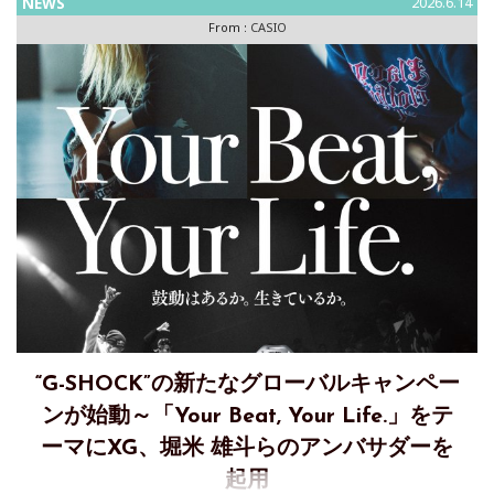
NEWS
2026.6.14
ズウオッチ “FROGMAN”/“MR-G”
From :
CASIO
“G-SHOCK”の新たなグローバルキャンペー
ンが始動～「Your Beat, Your Life.」をテ
ーマにXG、堀米 雄斗らのアンバサダーを
起用