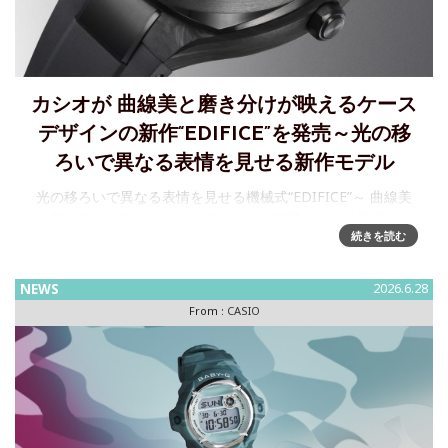
カシオが 曲線美と磨き分けが映えるケース
デザインの新作“EDIFICE”を発売～光の移
ろいで異なる表情を見せる新作モデル
光の移ろいで異なる表情を見せる機械式“EDIFICE”～ 曲線美
と磨き分けが映えるケースデザインを実現カシオ計算機は、
続きを読む
「Speed and Intelligence」をコンセプトとした腕時計“EDI
NEWS
2026.6.28
From :
CASIO