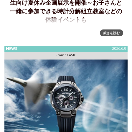
生向け夏休み企画展示を開催～お子さんと
一緒に参加できる時計分解組立教室などの
体験イベントも
樫尾俊雄発明記念館で 小学生向け夏休み企画展示を開催～謎
続きを読む
を解きながら館内を回ってガチャガチャに挑戦できる「謎解
きアドベンチャー」など、6種類の体験イベントも樫尾俊雄記
NEWS
2026.6.9
念財団が運営する樫尾俊雄発明記念館は、7月22日（水）から
From :
CASIO
8月5日（水