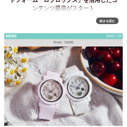
トフォーム「ロブロックス」を活用したコ
ンテンツ提供がスタート
”G-SHOCK”が「Roblox」で若年層に向けた新たなブランド体
続きを読む
験を提供カシオ計算機は、耐衝撃ウオッチ“G-SHOCK”の
「VIRTUAL G-SHOCK」プロジェクトの一環として、メ
NEWS
2026.7.22
From :
CASIO