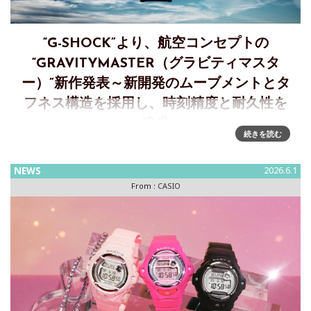
“G-SHOCK”より、航空コンセプトの
“GRAVITYMASTER（グラビティマスタ
ー）”新作発表～新開発のムーブメントとタ
フネス構造を採用し、時刻精度と耐久性を
追求
続きを読む
過酷な空の環境に耐える時刻精度と強度を実現した“G-
SHOCK” 新開発のムーブメントと構造により機能性を向上カ
NEWS
2026.6.1
シオ計算機は、耐衝撃ウオッチ“G-SHOCK”より、航空コンセ
From :
CASIO
プトの &