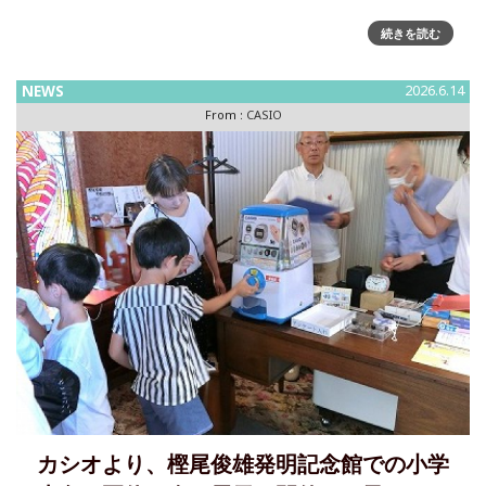
「Your Beat, Your Life.」をテーマした “G-SHOCK”のグロー
続きを読む
バルキャンペーンを新たに始動カシオ計算機は、耐衝撃ウオ
ッチ“G-SHOCK”より、「Your Be
NEWS
2026.6.14
From :
CASIO
カシオより、樫尾俊雄発明記念館での小学