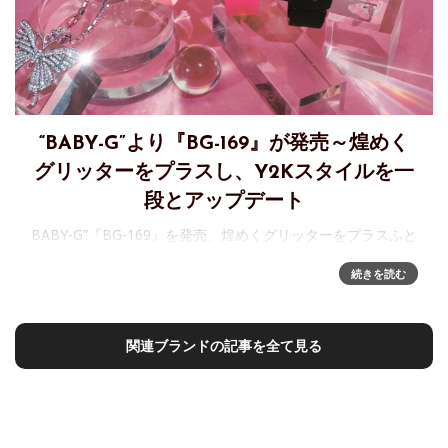
“BABY-G”より『BG-169』が発売～煌めく
グリッターをプラスし、Y2Kスタイルを一
段とアップデート
BABY-G”『BG-169』を発売、煌めくグリッターをプラスふと
した瞬間キラリと輝き、あなたのY2Kスタイルを一段とアッ
続きを読む
プデート。アクティブな女性のためのカジュアルウオッ
チ“BABY-G”から、
関連ブランドの記事を全て見る