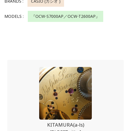
BRANDS :
CASIO (カシオ )
MODELS :
『OCW-S7000AP／OCW-T2600AP』
KITAMURA(a-ls)