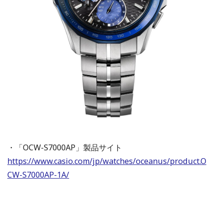
・「OCW-S7000AP」製品サイト
https://www.casio.com/jp/watches/oceanus/product.O
CW-S7000AP-1A/