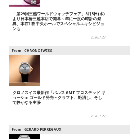
「第29回三越ワールドウォッチフェア」8月5日(水)
より日本橋三越本店で開幕～年に一度の時計の祭
典、本館1階 中央ホールでスペシャルエキシビジョ
ンも
2026.7.27
From :
CHRONOSWISS
クロノスイス最新作「パルス GMT フロステッド ギ
ョーシェ ゴールド発売～クラフト、艶消し、そし
て静かなる主張
2026.7.27
From :
GIRARD-PERREGAUX