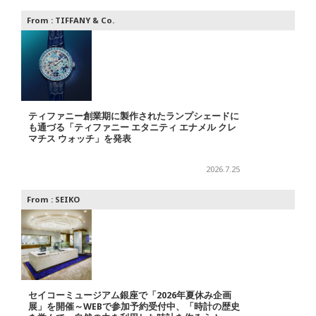
From :
TIFFANY & Co.
ティファニー創業期に製作されたランプシェードに
も通づる「ティファニー エタニティ エナメル クレ
マチス ウォッチ」を発表
2026.7.25
From :
SEIKO
セイコーミュージアム銀座で「2026年夏休み企画
展」を開催～WEBで参加予約受付中、「時計の歴史