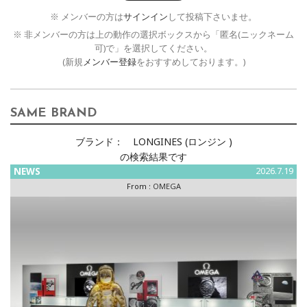
※ メンバーの方は
サインイン
して投稿下さいませ。
※ 非メンバーの方は上の動作の選択ボックスから「匿名(ニックネーム
可)で」を選択してください。
(新規
メンバー登録
をおすすめしております。)
SAME BRAND
ブランド：
LONGINES (ロンジン )
の検索結果です
NEWS
2026.7.19
From :
OMEGA