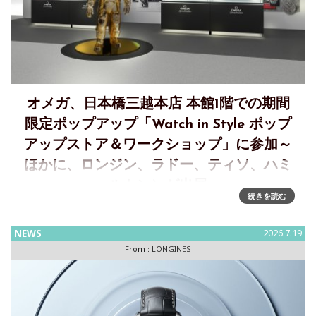
オメガ、日本橋三越本店 本館1階での期間
限定ポップアップ「Watch in Style ポップ
アップストア＆ワークショップ」に参加～
ほかに、ロンジン、ラドー、ティソ、ハミ
ルトン）が出展
続きを読む
日本橋三越本店 本館1階 中央ホールで開催される期間限定ポ
ップアップ「Watch in Style ポップアップストア＆ワークシ
NEWS
2026.7.19
ョップ」に、Omega（オメガ）、Longines（ロンジン）、
From :
LONGINES
Rado（ラドー）、Tissot（ティソ）、Ha