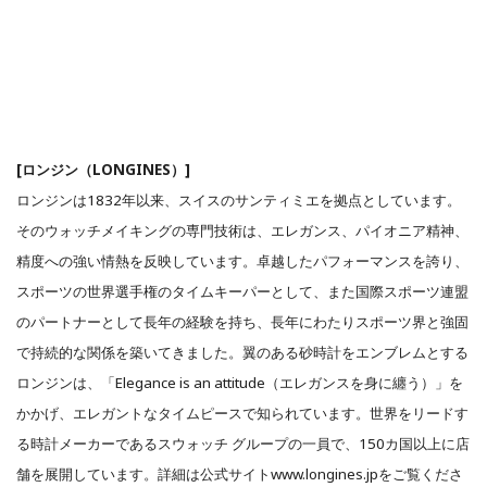
[ロンジン（LONGINES）]
ロンジンは1832年以来、スイスのサンティミエを拠点としています。
そのウォッチメイキングの専門技術は、エレガンス、パイオニア精神、
精度への強い情熱を反映しています。卓越したパフォーマンスを誇り、
スポーツの世界選手権のタイムキーパーとして、また国際スポーツ連盟
のパートナーとして長年の経験を持ち、長年にわたりスポーツ界と強固
で持続的な関係を築いてきました。翼のある砂時計をエンブレムとする
ロンジンは、「Elegance is an attitude（エレガンスを身に纏う）」を
かかげ、エレガントなタイムピースで知られています。世界をリードす
る時計メーカーであるスウォッチ グループの一員で、150カ国以上に店
舗を展開しています。詳細は公式サイトwww.longines.jpをご覧くださ