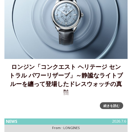
ロンジン「コンクエスト ヘリテージ セン
トラル パワーリザーブ」～静謐なライトブ
ルーを纏って登場したドレスウォッチの真
髄
ヘリテージを宿したドレスウォッチの真髄「コンクエスト ヘ
続きを読む
リテージ セントラル パワーリザーブ」静謐なライトブルーを
纏って登場190年以上の歴史を誇るスイスの時計ブランド「ロ
NEWS
2026.7.6
ンジン」は、ヘリテージを宿したドレスウォッチとして高い
From :
LONGINES
評価を