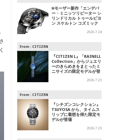
Hモーザー新作「エンデバ
ー・ミニッツリピーター シ
リンドリカル トゥールビヨ
ン スケルトン コズミック
レイン」～光の中に浮かび
る
2026.7.24
上がる精密機械
さ
From :
CITIZEN
く
『CITIZEN L』「RAINELL
Collection」からジュエリ
ーのきらめきをまとったミ
ニサイズの限定モデルが登
場
2026.7.23
From :
CITIZEN
『シチズンコレクション』
TSUYOSA から、タイムス
リップに着想を得た限定モ
デルが登場
2026.7.23