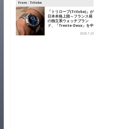
From :
Trilobe
「トリローブ(Trilobe)」が
日本本格上陸～フランス発
の独立系ウォッチブラン
ド、「Trente-Deux」を中
心に、針を持たない時計を
2026.7.23
展開