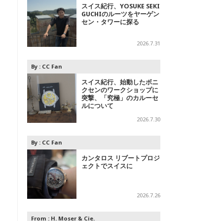
スイス紀行、YOSUKE SEKI
GUCHIのルーツをヤーゲン
セン・タワーに探る
2026.7.31
By :
CC Fan
スイス紀行、始動したボニ
クセンのワークショップに
突撃、「究極」のカルーセ
ルについて
2026.7.30
By :
CC Fan
カンタロス リブートプロジ
ェクトでスイスに
2026.7.26
From :
H. Moser & Cie.