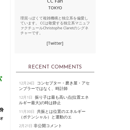
CC Fan
TOKYO
理屈っぽくて複雑機構と独立系を偏愛し
ています。 CCは敬愛する独立系マニュフ
ァクチュールChristophe Claretのシグネ
チャーです。
[Twitter]
RECENT COMMENTS
パ
コンセプター・磨き屋・アセ
12月24日
ンブラーではなく、時計師
振り子は最も高い点(位置エネ
12月1日
ルギー最大)の時は静止
身
共振とは位置のエネルギー
11月30日
（ポテンシャル）と運動のエ
ォ
非公開コメント
2月21日