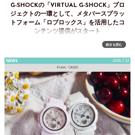
G-SHOCKの「VIRTUAL G-SHOCK」プロ
ジェクトの一環として、メタバースプラッ
トフォーム「ロブロックス」を活用したコ
ンテンツ提供がスタート
”G-SHOCK”が「Roblox」で若年層に向けた新たなブランド体
続きを読む
験を提供カシオ計算機は、耐衝撃ウオッチ“G-SHOCK”の
「VIRTUAL G-SHOCK」プロジェクトの一環として、メ
NEWS
2026.7.22
From :
CASIO