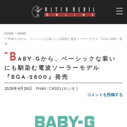
togg
navi
HOME
>
NEWS
> “BABY-Gから、ベーシックな装いにも馴染む電波ソーラーモデル『BGA-2800』発
売
“B
ABY-Gから、ベーシックな装い
にも馴染む電波ソーラーモデル
『BGA-2800』発売
2026年4月26日
From :
CASIO (カシオ )
コメントを投稿する