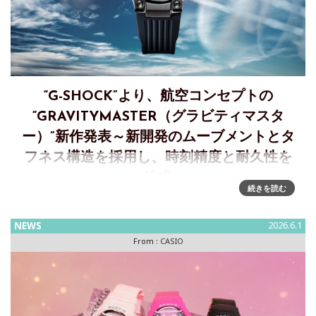
“G-SHOCK”より、航空コンセプトの
“GRAVITYMASTER（グラビティマスタ
ー）”新作発表～新開発のムーブメントとタ
フネス構造を採用し、時刻精度と耐久性を
追求
続きを読む
過酷な空の環境に耐える時刻精度と強度を実現した“G-
SHOCK” 新開発のムーブメントと構造により機能性を向上カ
NEWS
2026.6.1
シオ計算機は、耐衝撃ウオッチ“G-SHOCK”より、航空コンセ
From :
CASIO
プトの &