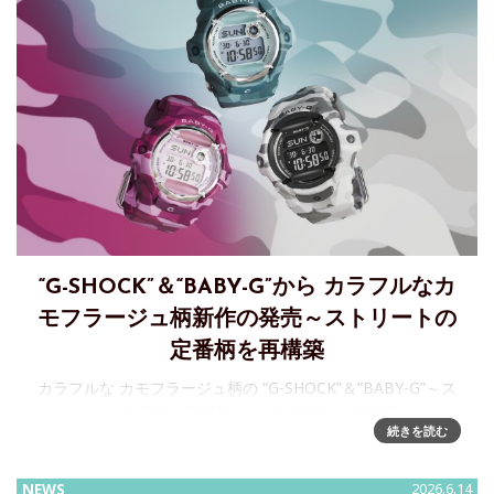
“G-SHOCK”＆“BABY-G”から カラフルなカ
モフラージュ柄新作の発売～ストリートの
定番柄を再構築
カラフルな カモフラージュ柄の “G-SHOCK”＆“BABY-G”～ス
トリートの定番柄を再構築カシオ計算機は、耐衝撃ウオッ
続きを読む
チ“G-SHOCK”と“BA
NEWS
2026.6.14