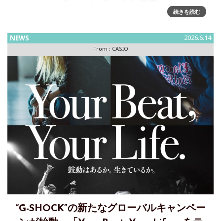
Eventレポートも掲載
続きを読む
極地の海で形成される氷柱「ブライニクル」をモチーフにし
た“MR-G” ～ISO200m潜水用防水性能を備えた本格ダイバー
NEWS
2026.6.14
ズウオッチ “FROGMAN”/“MR-G”
From :
CASIO
“G-SHOCK”の新たなグローバルキャンペー