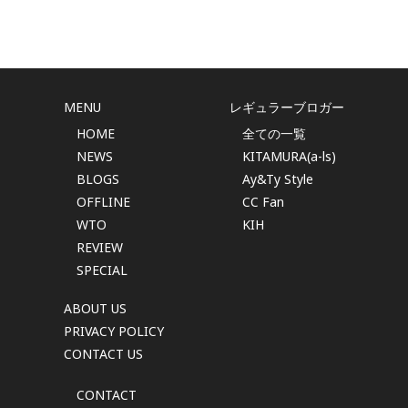
MENU
レギュラーブロガー
HOME
全ての一覧
NEWS
KITAMURA(a-ls)
BLOGS
Ay&Ty Style
OFFLINE
CC Fan
WTO
KIH
REVIEW
SPECIAL
ABOUT US
PRIVACY POLICY
CONTACT US
CONTACT