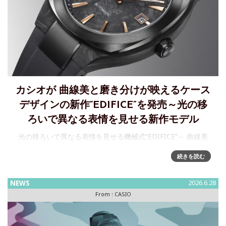
カシオが 曲線美と磨き分けが映えるケース
デザインの新作“EDIFICE”を発売～光の移
ろいで異なる表情を見せる新作モデル
光の移ろいで異なる表情を見せる機械式“EDIFICE”～ 曲線美
と磨き分けが映えるケースデザインを実現カシオ計算機は、
続きを読む
「Speed and Intelligence」をコンセプトとした腕時計“EDI
NEWS
2026.6.28
From :
CASIO