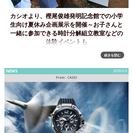
カシオより、樫尾俊雄発明記念館での小学
生向け夏休み企画展示を開催～お子さんと
一緒に参加できる時計分解組立教室などの
体験イベントも
樫尾俊雄発明記念館で 小学生向け夏休み企画展示を開催～謎
続きを読む
を解きながら館内を回ってガチャガチャに挑戦できる「謎解
きアドベンチャー」など、6種類の体験イベントも樫尾俊雄記
NEWS
2026.6.9
念財団が運営する樫尾俊雄発明記念館は、7月22日（水）から
From :
CASIO
8月5日（水