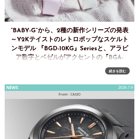
“BABY-G”から、2種の新作シリーズの発表
～Y2Kテイストのレトロポップなスケルト
ンモデル 『BGD-10KG』Seriesと、アラビ
ア数字とベゼルがアクセントの『BGA-
290SA』Series
続きを読む
【7月新作①】自分らしく選べる2WAYスタイルの“BABY-G＋
PLUS”から、Y2Kテイストのレトロポップなスケルトンモデル
NEWS
2026.7.9
『BGD-10KG』Seriesの登場カシオ計算機は、女性向け耐衝
From :
CASIO
撃ウオッチ&ldq