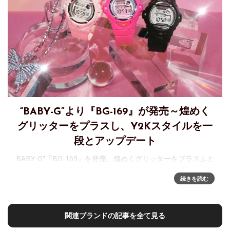
“BABY-G”より『BG-169』が発売～煌めく
グリッターをプラスし、Y2Kスタイルを一
段とアップデート
BABY-G”『BG-169』を発売、煌めくグリッターをプラスふと
した瞬間キラリと輝き、あなたのY2Kスタイルを一段とアッ
続きを読む
プデート。アクティブな女性のためのカジュアルウオッ
チ“BABY-G”から、
関連ブランドの記事を全て見る