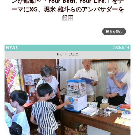
ンが始動～「Your Beat, Your Life.」をテ
ーマにXG、堀米 雄斗らのアンバサダーを
起用
「Your Beat, Your Life.」をテーマした “G-SHOCK”のグロー
続きを読む
バルキャンペーンを新たに始動カシオ計算機は、耐衝撃ウオ
ッチ“G-SHOCK”より、「Your Be
NEWS
2026.6.14
From :
CASIO