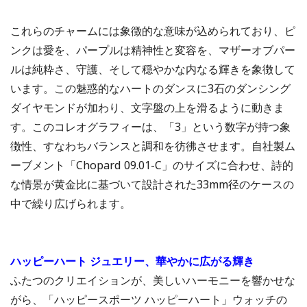
これらのチャームには象徴的な意味が込められており、ピ
ンクは愛を、パープルは精神性と変容を、マザーオブパー
ルは純粋さ、守護、そして穏やかな内なる輝きを象徴して
います。この魅惑的なハートのダンスに3石のダンシング
ダイヤモンドが加わり、文字盤の上を滑るように動きま
す。このコレオグラフィーは、「3」という数字が持つ象
徴性、すなわちバランスと調和を彷彿させます。自社製ム
ーブメント「Chopard 09.01-C」のサイズに合わせ、詩的
な情景が黄金比に基づいて設計された33mm径のケースの
中で繰り広げられます。
ハッピーハート ジュエリー、華やかに広がる輝き
ふたつのクリエイションが、美しいハーモニーを響かせな
がら、「ハッピースポーツ ハッピーハート」ウォッチの