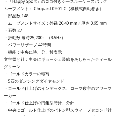
・「Happy Sport」のロゴ付きシースルーケースバック
ムーブメント： Chopard 09.01-C（機械式自動巻き）
・部品数 148
・ムーブメントサイズ：外径 20.40 mm／厚さ 3.65 mm
・石数 27
・振動数 毎時25,200回（3.5Hz）
・パワーリザーブ 42時間
・機能：中央に時、分、秒表示
文字盤と針：中央にギョーシェ装飾をあしらったティール
グリーン
・ゴールドカラーの転写
・5石のダンシングダイヤモンド
・ゴールド仕上げのインデックス、ローマ数字のアワーマ
ーカー
・ゴールド仕上げの円錐型時針、分針
・中央にゴールド仕上げのバトン型スウィープセコンド針