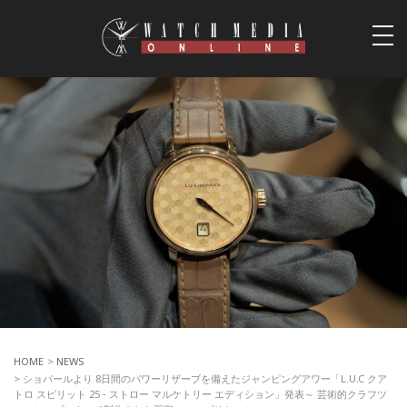
togg
navi
HOME
>
NEWS
> ショパールより 8日間のパワーリザーブを備えたジャンピングアワー「L.U.C クア
トロ スピリット 25 ‐ ストロー マルケトリー エディション」発表～ 芸術的クラフツ