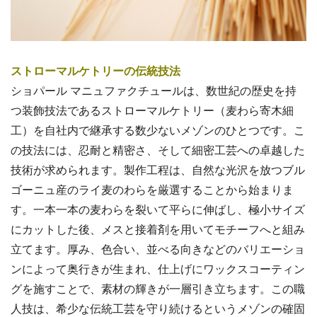
ストローマルケトリーの伝統技法
ショパール マニュファクチュールは、数世紀の歴史を持
つ装飾技法であるストローマルケトリー（麦わら寄木細
工）を自社内で継承する数少ないメゾンのひとつです。こ
の技法には、忍耐と精密さ、そして細密工芸への卓越した
技術が求められます。製作工程は、自然な光沢を放つブル
ゴーニュ産のライ麦のわらを厳選することから始まりま
す。一本一本の麦わらを裂いて平らに伸ばし、極小サイズ
にカットした後、メスと接着剤を用いてモチーフへと組み
立てます。厚み、色合い、並べる向きなどのバリエーショ
ンによって奥行きが生まれ、仕上げにワックスコーティン
グを施すことで、素材の輝きが一層引き立ちます。この職
人技は、希少な伝統工芸を守り続けるというメゾンの確固