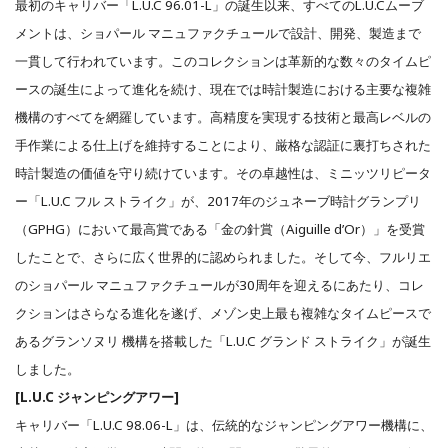
最初のキャリバー「L.U.C 96.01-L」の誕生以来、すべてのL.U.Cムーブ
メントは、ショパール マニュファクチュールで設計、開発、製造まで
一貫して行われています。このコレクションは革新的な数々のタイムピ
ースの誕生によって進化を続け、現在では時計製造における主要な複雑
機構のすべてを網羅しています。高精度を実現する技術と最高レベルの
手作業による仕上げを維持することにより、厳格な認証に裏打ちされた
時計製造の価値を守り続けています。その卓越性は、ミニッツリピータ
ー「L.U.C フル ストライク」が、2017年のジュネーブ時計グランプリ
（GPHG）において最高賞である「金の針賞（Aiguille d’Or）」を受賞
したことで、さらに広く世界的に認められました。そして今、フルリエ
のショパール マニュファクチュールが30周年を迎えるにあたり、コレ
クションはさらなる進化を遂げ、メゾン史上最も複雑なタイムピースで
あるグランソヌリ 機構を搭載した「L.U.C グランド ストライク」が誕生
しました。
[L.U.C ジャンピングアワー]
キャリバー「L.U.C 98.06-L」は、伝統的なジャンピングアワー機構に、