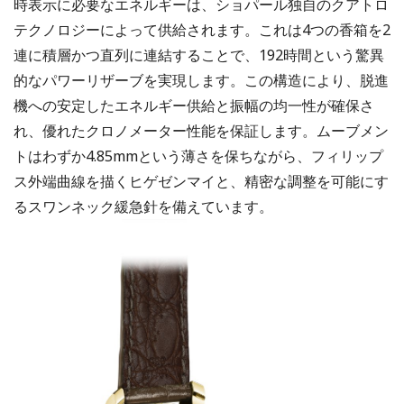
時表示に必要なエネルギーは、ショパール独自のクアトロ
テクノロジーによって供給されます。これは4つの香箱を2
連に積層かつ直列に連結することで、192時間という驚異
的なパワーリザーブを実現します。この構造により、脱進
機への安定したエネルギー供給と振幅の均一性が確保さ
れ、優れたクロノメーター性能を保証します。ムーブメン
トはわずか4.85mmという薄さを保ちながら、フィリップ
ス外端曲線を描くヒゲゼンマイと、精密な調整を可能にす
るスワンネック緩急針を備えています。