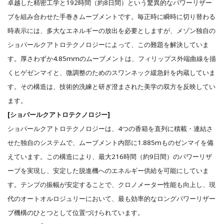
卓越した精密工学と192時間（約8日間）という驚異的なパワーリザー
ブを組み合わせた手巻きムーブメントです。毎正時に瞬時に切り替わる
時表示には、多大なエネルギーの放出を必要としますが、メゾン独自の
ショパールクアトロテクノロジーによって、この難題を解決していま
す。厚さわずか4.85mmのムーブメントは、フィリップス外端曲線を描
くヒゲゼンマイと、微調整のためのスワンネック緩急針を内蔵していま
す。その構造は、技術的洗練と研ぎ澄まされた美学の双方を反映してい
ます。
[ショパールクアトロテクノロジー]
ショパールクアトロテクノロジーは、4つの香箱を直列に積載・連結さ
せた独自のシステムで、ムーブメント内部に1.885mものゼンマイを備
えています。この構造により、最大216時間（約9日間）のパワーリザ
ーブを実現し、安定した脱進機へのエネルギー供給を可能にしていま
す。テンプの振幅が安定することで、クロノメーター性能も向上し、現
代のオートオルロジュリーにおいて、最も効率的なロングパワーリザー
ブ機構のひとつとして位置づけられています。