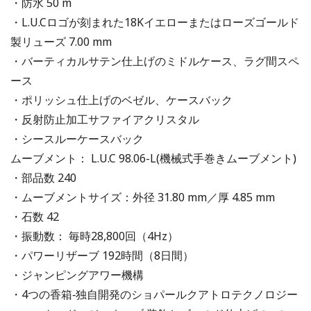
・防水 50 m
・L.U.Cロゴが刻まれた18Kイエローまたはローズゴールド
製リューズ 7.00 mm
・バーティカルサテン仕上げのミドルケース、ラグ間スペ
ース
・ポリッシュ仕上げのベゼル、ケースバック
・反射防止加工サファイアクリスタル
・シースルーケースバック
ムーブメント： L.U.C 98.06-L(機械式手巻きムーブメント)
・部品数 240
・ムーブメントサイズ：外径 31.80 mm／厚 4.85 mm
・石数 42
・振動数： 毎時28,800回（4Hz）
・パワーリザーブ 192時間（8日間）
・ジャンピングアワー機構
・4つの香箱‐独自開発のショパールクアトロテクノロジー