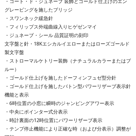
・コート・ド・ジュネーブ 装飾とゴールド仕上げのエン
グレービングを施したブリッジ
・スワンネック緩急針
・フィリップス外端曲線入りヒゲゼンマイ
・ジュネーブ・シール 品質証明の刻印
文字盤と針・18Kエシカルイエローまたはローズゴールド
製文字盤
・ストローマルケトリー装飾（ナチュラルカラーまたはブ
ルー）
・ゴールド仕上げを施したドーフィンフュゼ型分針
・ゴールド仕上げを施したバトン型パワーリザーブ表示針
機能と表示
・6時位置の小窓に瞬時のジャンピングアワー表示
・中央にポインター式分表示
・時計裏面の12時位置にパワーリザーブ表示
・テンプ停止機能により正確な時（および分表示）調整が