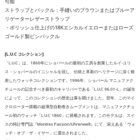
可能
ストラップとバックル：手縫いのブラウンまたはブルーア
リゲーターレザーストラップ
・ポリッシュ仕上げの18Kエシカルイエローまたはローズ
ゴールド製ピンバックル
[L.U.C コレクション]
「L.U.C」は、1860年にショパールの最初の工房を創業したルイ‐ユリ
ス・ショパールのイニシャルを冠し、伝統と革新のヘリテージに深く根
差したウォッチコレクションです。1996年、ショパール マニュファク
チュールの記念すべき最初のキャリバーである「L.U.C 96.01-L」の誕生
によって、このコレクションの歴史は幕を開けました。翌年、このマイ
クロローター搭載の超薄型自動巻きムーブメントは、マニュファクチュ
ール初のウォッチ「L.U.C 1860」に搭載されます。このモデルは、スイ
スの時計専門誌『Montres Passion/Uhrenwelt』にて、栄えある「ウォ
ッチ・オブ・ザ・イヤー」に選出されました。