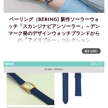
ベーリング（BERING) 新作ソーラーウォ
ッチ「スカンジナビアンソーラー」～デン
マーク発のデザインウォッチブランドから
の「アイスブルー」コレクション
BERINGから北極の氷河が織りなす繊細なアイスブルーをま
続きを読む
とったソーラーウォッチが登場A quiet and beautiful color
"Ice Blue"――デンマークのデザインウォッチブランド
NEWS
2026.7.31
BERINGは、北極の広大な大自然か
From :
Others