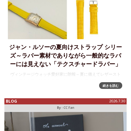
ジャン・ルソーの夏向けストラップ シリー
ズ～ラバー素材でありながら一般的なラバ
ーには見えない「テクスチャードラバー」
ヴィンテージウォッチ愛好家に朗報～夏に備えてレザースト
ラップを衣替え猛暑が予想されている今年の夏は、ヴィンテ
続きを読む
ージウォッチ愛好家にとっては辛い季節。というのもアール
デコ様式の美しいデザインの時計には、やはり重厚で渋い雰
囲気のレザースト
BLOG
2026.7.30
By :
CC Fan