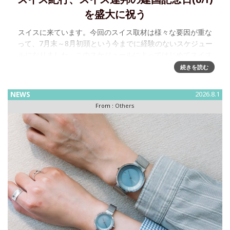
スイス紀行、スイス連邦の建国記念日(8/1)
を盛大に祝う
スイスに来ています。今回のスイス取材は様々な要因が重な
って、7月末～8月初頭という今までに経験のないスケジュー
ルになりました。このスケジュールによってはじめてスイス
連邦の建国記念日、すなわちSchweizer Bundesfeiertag
続きを読む
NEWS
2026.8.1
From :
Others