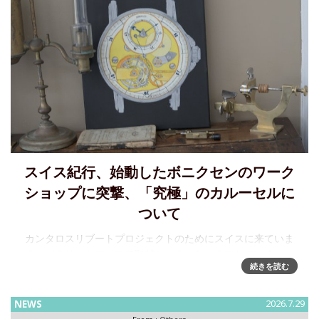
スイス紀行、始動したボニクセンのワーク
ショップに突撃、「究極」のカルーセルに
ついて
カンタロスリブートプロジェクトのためにスイスに来ていま
す。どうせならスイスで取材しよう！ということでいくつか
続きを読む
の取材を「熱いうち」にレポートしたいと思います。関口氏
のワークショップをWatches & Wondersシーズンに訪問した
ときに関
NEWS
2026.7.29