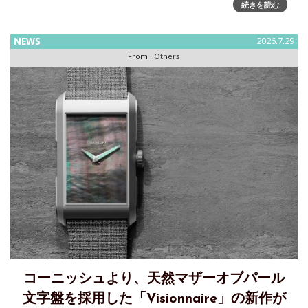
続きを読む
発売株式会社ビヨンクールが運営するファッションウォッチ
セレクトショップ「H°
NEWS
2026.7.29
From :
Others
コーニッシュより、天然マザーオブパール
文字盤を採用した「Visionnaire」の新作が