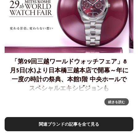
「第29回三越ワールドウォッチフェア」8
月5日(水)より日本橋三越本店で開幕～年に
一度の時計の祭典、本館1階 中央ホールで
スペシャルエキシビジョンも
年に一度の時計の祭典、「第29回三越ワールドウォッチフェ
続きを読む
ア」8月5日(水)より日本橋三越本店で開幕～本館1階 中央ホー
ルで初開催するスペシャルエキシビジョンでは時計の世界を
体感出来るイベントも日本橋三越本店では、国内最大級の時
関連ブランドの記事を全て見る
計イベント「第