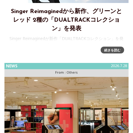
Singer Reimaginedから新作、グリーンと
レッド 2種の「DUALTRACKコレクショ
ン」を発表
Singer Reimaginedが新作「DUALTRACKコレクション」を発
表Singer Reimagined（シンガー・リイマジン）は、新コレク
続きを読む
ション「DUALTRACK」のローンチを発表しました。ブラン
ドの“Form f
NEWS
2026.7.28
From :
Others