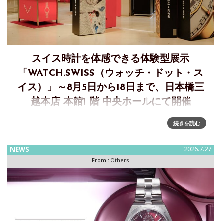
スイス時計を体感できる体験型展示
「WATCH.SWISS（ウォッチ・ドット・ス
イス）」～8月5日から18日まで、日本橋三
越本店 本館1 階 中央ホールにて開催
スイス時計産業の魅力を幅広い世代に伝える体験型エキシビ
続きを読む
ション「WATCH.SWISS（ウォッチ・ドット・スイス）」が、
日本橋三越本店の「第29回 三越ワールドウォッチフェア」メ
NEWS
2026.7.27
イン会場に登場「WATCH.SWISS」は、スイス時計協会FHが
From :
Others