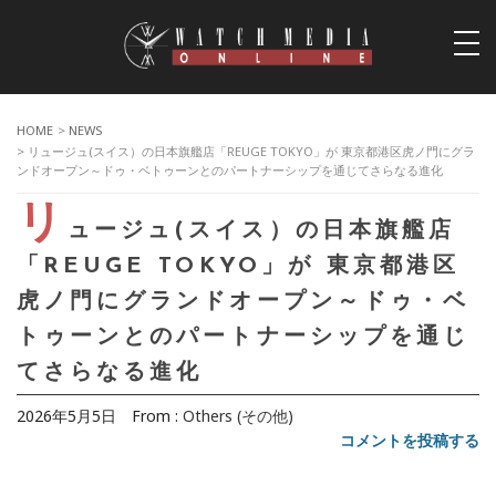
togg
navi
HOME
>
NEWS
> リュージュ(スイス）の日本旗艦店「REUGE TOKYO」が 東京都港区虎ノ門にグラ
ンドオープン～ドゥ・ベトゥーンとのパートナーシップを通じてさらなる進化
リ
ュージュ(スイス）の日本旗艦店
「REUGE TOKYO」が 東京都港区
虎ノ門にグランドオープン～ドゥ・ベ
トゥーンとのパートナーシップを通じ
てさらなる進化
2026年5月5日
From :
Others (その他)
コメントを投稿する