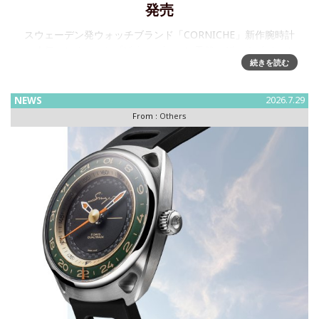
発売
スウェーデン発ウォッチブランド「CORNICHE」新作腕時計
～人気コレクション「Visionnaire」に天然マザーオブパール
続きを読む
文字盤を採用した新作が登場株式会社ビヨンクールが運営す
るウォッチセレクトショップ「H°M’S
NEWS
2026.7.29
From :
Others