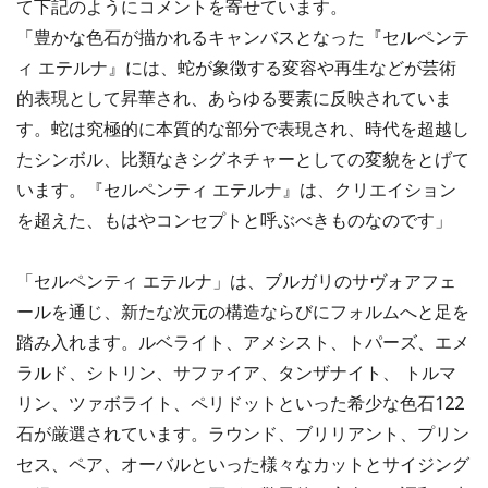
て下記のようにコメントを寄せています。
「豊かな色石が描かれるキャンバスとなった『セルペンテ
ィ エテルナ』には、蛇が象徴する変容や再生などが芸術
的表現として昇華され、あらゆる要素に反映されていま
す。蛇は究極的に本質的な部分で表現され、時代を超越し
たシンボル、比類なきシグネチャーとしての変貌をとげて
います。『セルペンティ エテルナ』は、クリエイション
を超えた、もはやコンセプトと呼ぶべきものなのです」
「セルペンティ エテルナ」は、ブルガリのサヴォアフェ
ールを通じ、新たな次元の構造ならびにフォルムへと足を
踏み入れます。ルベライト、アメシスト、トパーズ、エメ
ラルド、シトリン、サファイア、タンザナイト、 トルマ
リン、ツァボライト、ペリドットといった希少な色石122
石が厳選されています。ラウンド、ブリリアント、プリン
セス、ペア、オーバルといった様々なカットとサイジング