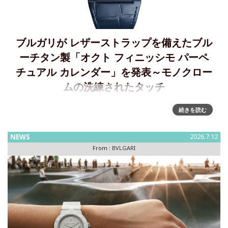
ブルガリが レザーストラップを備えたブル
ーチタン製「オクト フィニッシモ パーペ
チュアル カレンダー」を発表～モノクロー
ムの洗練されたタッチ
「オクト フィニッシモ パーペチュアル カレンダー」モノク
続きを読む
ロームの洗練されたタッチブルガリの「オクト フィニッシ
モ」は、ウォッチメイキングの技術と、洗練されたイタリア
NEWS
2026.7.12
の美学の完璧なまでの融合を体現したタイムピースです。極
From :
BVLGARI
限の薄さによ