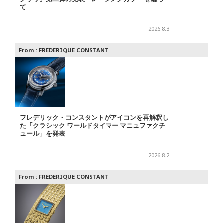
て
2026.8.3
From :
FREDERIQUE CONSTANT
フレデリック・コンスタントがアイコンを再解釈し
た「クラシック ワールドタイマー マニュファクチ
ュール」を発表
2026.8.2
From :
FREDERIQUE CONSTANT