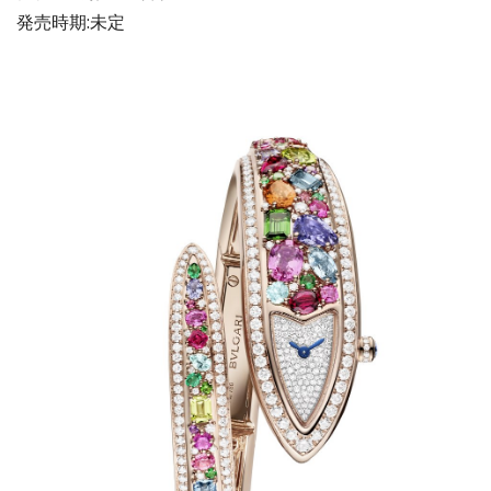
発売時期:未定