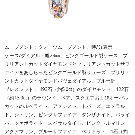
ムーブメント：クォーツムーブメント、時/分表示
ケース/ダイアル：幅24㎜、ピンクゴールド製ケース、ブ
リリアントカットダイヤモンドとブリリアントカットサフ
ァイアをあしらったピンクゴールド製リューズ、ブリリア
ントカットダイヤモンドパヴェダイアル、ブルー針
ブレスレット： 493石（約5.0ct）のダイヤモンド、122石
（約13.0ct）のラウンド、ペア、スクエアおよびオーバル
カットのルベライト、アメシスト、トパーズ、エメラル
ド、シトリン、ピンクサファイア、タンザナイト、パライ
バ、ツァボライト、スペサルタイト、ピンクトルマリン、
アクアマリン、ブルーサファイア、ペリドット、1石（約