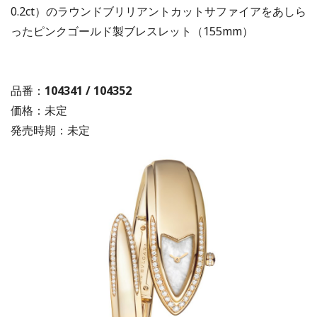
0.2ct）のラウンドブリリアントカットサファイアをあしら
ったピンクゴールド製ブレスレット（155mm）
品番：
104341 / 104352
価格：未定
発売時期：未定