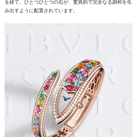
を経て、ひとつひとつの石が、驚異的で完全なる調和を生
み出すように配置されています。