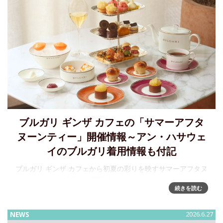
ブルガリ ギンザ カフェの「サマーアフタ
ヌーンティー」開催情報～アン・ハサウェ
イのブルガリ着用情報も付記
ブルガリ ギンザ カフェから初夏の彩りを映すサマーアフタヌ
ーンティーが８月末まで開催中ブルガリ ギンザ カフェでは、
続きを読む
夏に向かう季節の移ろいを繊細に表現した「サマーアフタヌ
ーンティー」を、2026年7月1日よりご提供いたします。季節
が
NEWS
2026.6.27