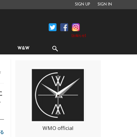
SIGN UP
SIGN IN
[お知らせ]
W&W
合
に
オ
WMO official
る