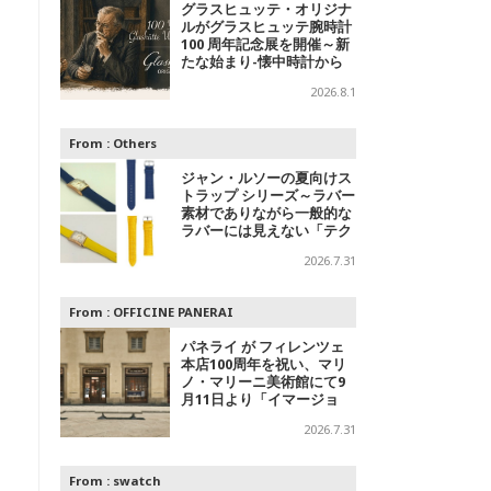
グラスヒュッテ・オリジナ
ルがグラスヒュッテ腕時計
100 周年記念展を開催～新
たな始まり-懐中時計から
腕時計へ
2026.8.1
From :
Others
ジャン・ルソーの夏向けス
トラップ シリーズ～ラバー
素材でありながら一般的な
ラバーには見えない「テク
スチャードラバー」
2026.7.31
From :
OFFICINE PANERAI
パネライ が フィレンツェ
本店100周年を祝い、マリ
ノ・マリーニ美術館にて9
月11日より「イマージョ
ン」パネライ ブランド エ
2026.7.31
キシビションを開催
From :
swatch