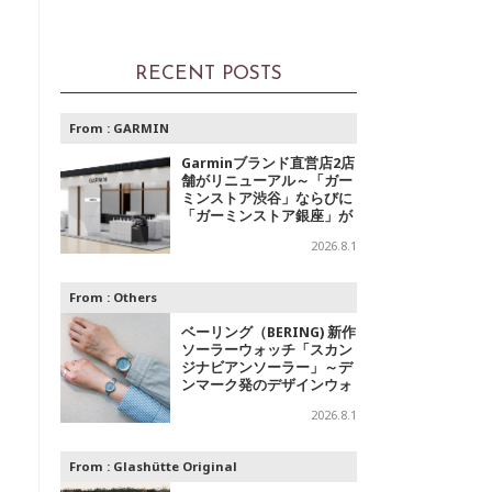
RECENT POSTS
From :
GARMIN
Garminブランド直営店2店
舗がリニューアル～「ガー
ミンストア渋谷」ならびに
「ガーミンストア銀座」が
移転オープン
2026.8.1
From :
Others
ベーリング（BERING) 新作
ソーラーウォッチ「スカン
ジナビアンソーラー」～デ
ンマーク発のデザインウォ
ッチブランドからの「アイ
2026.8.1
スブルー」コレクション
From :
Glashütte Original