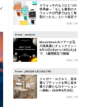
スウォッチのもうひとつの
イ
世界線～「もしも最初のス
ウォッチが円形ではなく角
ふ
型だったら」という仮定で
追及されたコレクション
2026.7.30
From :
swatch
MoonSwatchツアーが玉
川高島屋にチェックイン～
8月12日(水)から18日(火)ま
で、1週間限定で開催
2026.7.30
From :
JAEGER-LECOULTRE
ジャガー・ルクルト、並木
通りブティックを同じ並木
通りの新たなロケーション
へ移転～2026年8月20日、
フラッグシップブティック
2026.7.29
をオープン