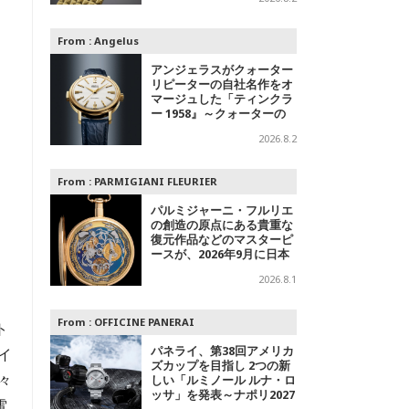
字盤＋スチールの2モデル
From :
Angelus
アンジェラスがクォーター
リピーターの自社名作をオ
マージュした「ティンクラ
ー 1958』～クォーターの
響き
2026.8.2
From :
PARMIGIANI FLEURIER
パルミジャーニ・フルリエ
の創造の原点にある貴重な
復元作品などのマスターピ
ースが、2026年9月に日本
で初めて特別公開
2026.8.1
From :
OFFICINE PANERAI
ト
パネライ、第38回アメリカ
イ
ズカップを目指し 2つの新
々
しい「ルミノール ルナ・ロ
ッサ」を発表～ナポリ2027
電