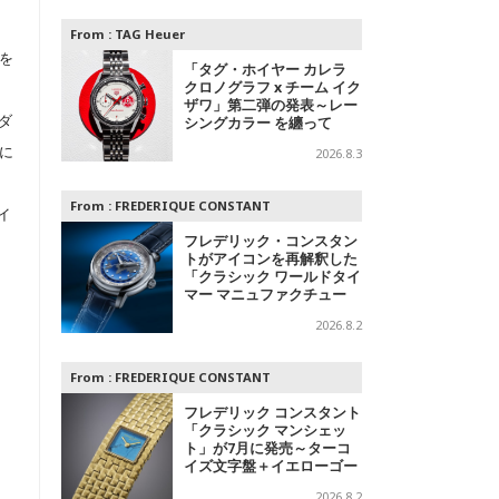
From :
TAG Heuer
を
「タグ・ホイヤー カレラ
クロノグラフ x チーム イク
ザワ」第二弾の発表～レー
ダ
シングカラー を纏って
に
2026.8.3
From :
FREDERIQUE CONSTANT
イ
フレデリック・コンスタン
トがアイコンを再解釈した
「クラシック ワールドタイ
マー マニュファクチュー
ル」を発表
2026.8.2
From :
FREDERIQUE CONSTANT
フレデリック コンスタント
「クラシック マンシェッ
ト」が7月に発売～ターコ
イズ文字盤＋イエローゴー
ルドと、ミントグリーン文
2026.8.2