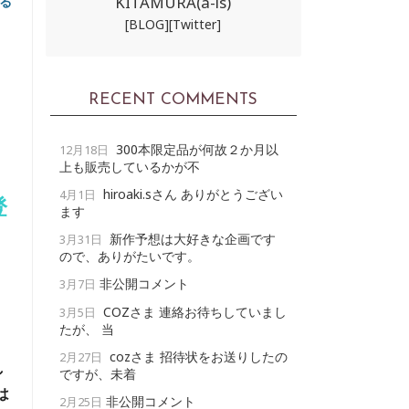
KITAMURA(a-ls)
る
[BLOG]
[Twitter]
RECENT COMMENTS
300本限定品が何故２か月以
12月18日
上も販売しているかが不
hiroaki.sさん ありがとうござい
4月1日
登
ます
新作予想は大好きな企画です
3月31日
ので、ありがたいです。
非公開コメント
3月7日
COZさま 連絡お待ちしていまし
3月5日
たが、 当
cozさま 招待状をお送りしたの
2月27日
し
ですが、未着
は
非公開コメント
2月25日