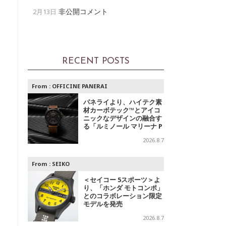
非公開コメント
2月13日
RECENT POSTS
From :
OFFICINE PANERAI
パネライより、ハイテク素
材カーボテック™とアイコ
ニックなデザインの融合す
る「ルミノール マリーナ P
AM01707」登場
2026.8.7
From :
SEIKO
＜セイコー 5スポーツ＞よ
り、「ホンダ モトコンポ」
とのコラボレーション限定
モデルを発売
2026.8.7