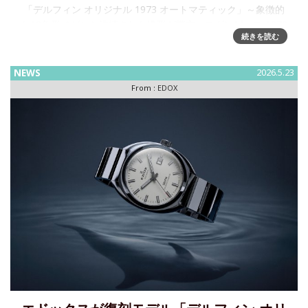
「デルフィン オリジナル 1973 オートマティック」～象徴的
な12角形ベゼルと洗練された造形が際立つモダンピース 1973
続きを読む
年のデルフィンに初採用された12角形ベゼルを起点に、1970
年代のモデルに見られるケースデザインの流れを汲みなが
NEWS
2026.5.23
From :
EDOX