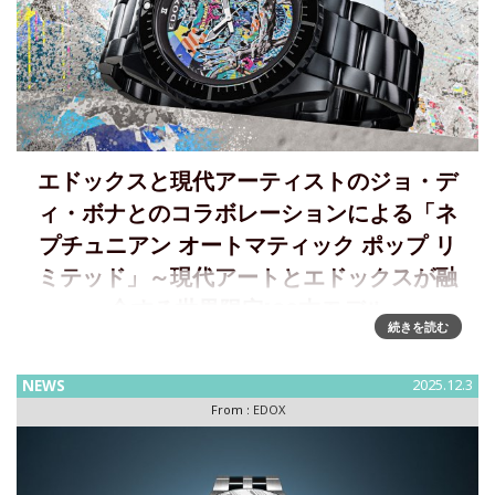
エドックスと現代アーティストのジョ・デ
ィ・ボナとのコラボレーションによる「ネ
プチュニアン オートマティック ポップ リ
ミテッド」～現代アートとエドックスが融
合する世界限定100本モデル
続きを読む
深海の闇を映すマットブラックにダイナミックな「ポップ ネ
プチューン」が躍動するアーバンダイバーズ～世界限定100本
NEWS
2025.12.3
のネプチュニアン アーティストコラボモデルを12月1日に発
From :
EDOX
売 EDOX（エドックス）は、現代アーティストのジ