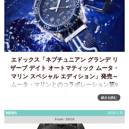
エドックス「ネプチュニアン グランデ リ
ザーブ デイト オートマティック ムータ・
マリン スペシャル エディション」発売～
ムータ・マリンとのコラボレーション第2
弾
続きを読む
エドックスがムータ・マリンとのコラボレーションによるネ
プチュニアンを発売～ブルー・ホワイト・レッドが映えるマ
NEWS
2026.5.25
リンカラーとウェーブ、No.8が際立つスペシャルモデル
From :
EDOX
EDOX（ エドックス）が、マリンライフスタイルブランドの
（ ムータ・マリ