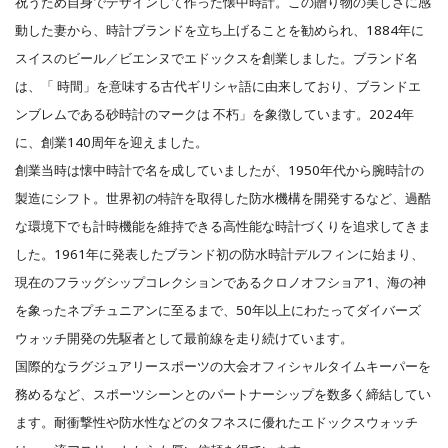
祝うため自身でデザインして作った懐中時計。この贈り物の美しさに感
動した妻から、時計ブランドを立ち上げることを勧められ、1884年に
スイスのビール／ビエンヌでエドックスを創業しました。ブランド名
は、「 時間」を意味する古代ギリシャ語に由来しており、ブランドエ
ンブレムである砂時計のマークは 不朽」を象徴しています。2024年
に、創業140周年を迎えました。
創業当時は懐中時計で名を成していましたが、1950年代から腕時計の
製造にシフト。世界初の特許を取得した防水機構を開発するなど、過酷
な環境下でも計時機能を維持できる高性能な時計づくりを追求してきま
した。1961年に発表したブランド初の防水時計デルフィンに始まり、
現在のフラッグシップコレクションであるクロノオフショア1、海の神
を象ったネプチュニアンに至るまで、50年以上にわたってダイバーズ
ウォッチ開発の先駆者として最前線を走り続けています。
国際的なラグジュアリースポーツの大会オフィシャルタイムキーパーを
務めるなど、スポーツシーンとのパートナーシップを数多く締結してい
ます。耐衝撃性や防水性などのタフネスに優れたエドックスウォッチ