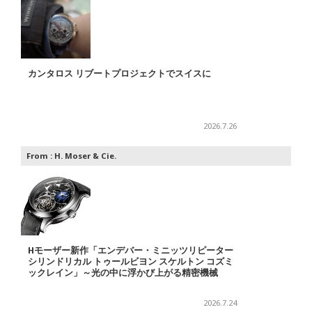
カンタロス リブートプロジェクトでスイスに
2026.7.26
From :
H. Moser & Cie.
Hモーザー新作「エンデバー・ミニッツリピーター
シリンドリカル トゥールビヨン スケルトン コズミ
ックレイン」～光の中に浮かび上がる精密機械
2026.7.24