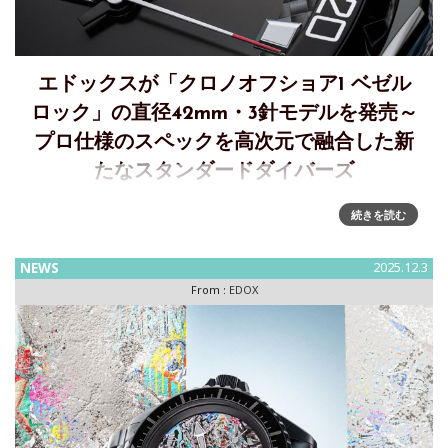
エドックスが「クロノオフショア1 ベゼル
ロック」の直径42mm・3針モデルを発売～
プロ仕様のスペックを高次元で融合した新
たなスタンダードダイバーズ
クロノオフショア1 ベゼルロックの直径42mm・3針モデルを
続きを読む
4月18日に発売～デザイン、実用性、プロ仕様スペックを高次
元で融合した新たなスタンダードダイバーズEDOX（ エドッ
NEWS
2025.12.3
クス）が、クロノオフショア1ベゼルロック デイト オート
From :
EDOX