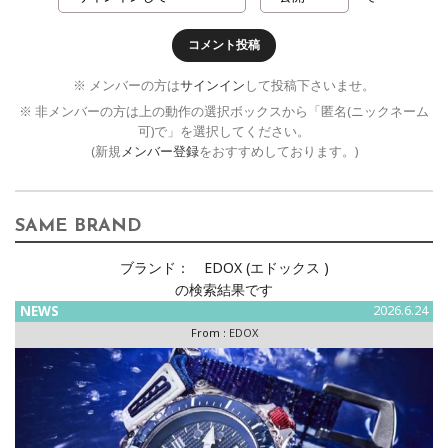
コメント投稿
※ メンバーの方は
サインイン
して投稿下さいませ。
※ 非メンバーの方は上の動作の選択ボックスから「匿名(ニックネーム
可)で」を選択してください。
(新規
メンバー登録
をおすすめしております。)
SAME BRAND
ブランド：
EDOX (エドックス )
の検索結果です
NEWS
2026.6.24
From :
EDOX