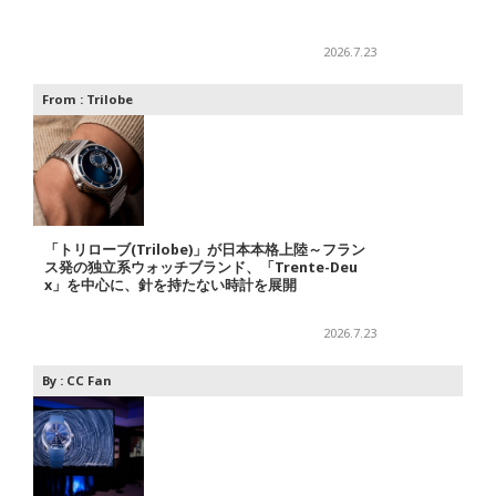
2026.7.23
From :
Trilobe
「トリローブ(Trilobe)」が日本本格上陸～フラン
ス発の独立系ウォッチブランド、「Trente-Deu
x」を中心に、針を持たない時計を展開
2026.7.23
By :
CC Fan