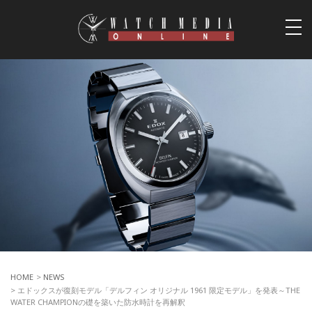
togg
navi
HOME
>
NEWS
> エドックスが復刻モデル「デルフィン オリジナル 1961 限定モデル」を発表～THE
WATER CHAMPIONの礎を築いた防水時計を再解釈