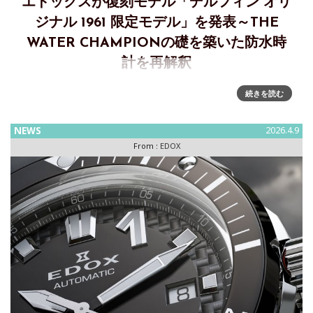
エドックスが復刻モデル「デルフィン オリ
ジナル 1961 限定モデル」を発表～THE
WATER CHAMPIONの礎を築いた防水時
計を再解釈
「デルフィン オリジナル 1961 限定モデル」～THE WATER
続きを読む
CHAMPIONの礎を築いた防水時計を現代に再解釈 1961年に
発表された歴史的モデル・デルフィンに着想を得た、デルフ
NEWS
2026.4.9
ィン オリジナル 1961 オートマティック リ
From :
EDOX