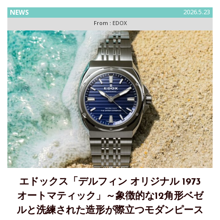
ニマルデザイン 本作は、日本市場の美意識に合わせ、オール
NEWS
2026.5.23
ブラックの外装とノンデイト仕様を採用し、時を正確に読む
From :
EDOX
というダ
エドックス「デルフィン オリジナル 1973
オートマティック」～象徴的な12角形ベゼ
ルと洗練された造形が際立つモダンピース