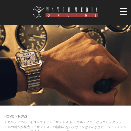
togg
navi
HOME
>
NEWS
> カルティエのアイコンウォッチ「サントス ドゥ カルティエ」からクロノグラフモ
デルの新作が発売～「サントス」の無駄のないデザインはそのままに、ラージモデル