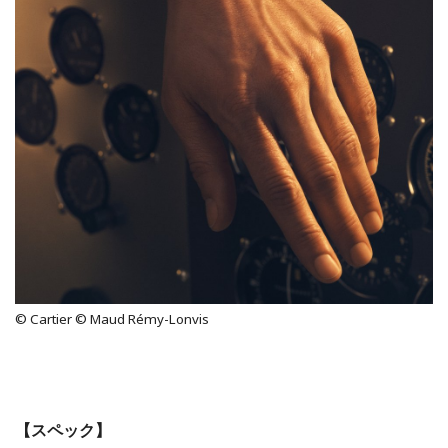
© Cartier © Maud Rémy-Lonvis
【スペック】