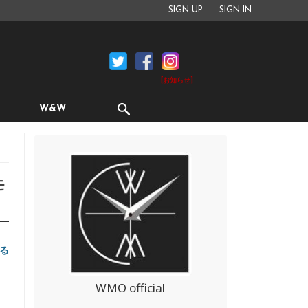
SIGN UP
SIGN IN
[お知らせ]
W&W
モ
る
WMO official