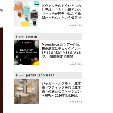
スウォッチのもうひとつの
ル
世界線～「もしも最初のス
ウォッチが円形ではなく角
型だったら」という仮定で
追及されたコレクション
2026.7.30
From :
swatch
MoonSwatchツアーが玉
川高島屋にチェックイン～
8月12日(水)から18日(火)ま
で、1週間限定で開催
2026.7.30
From :
JAEGER-LECOULTRE
ジャガー・ルクルト、並木
通りブティックを同じ並木
通りの新たなロケーション
へ移転～2026年8月20日、
フラッグシップブティック
2026.7.29
をオープン