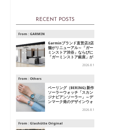
RECENT POSTS
From :
GARMIN
Garminブランド直営店2店
舗がリニューアル～「ガー
ミンストア渋谷」ならびに
「ガーミンストア銀座」が
移転オープン
2026.8.1
From :
Others
ベーリング（BERING) 新作
ソーラーウォッチ「スカン
ジナビアンソーラー」～デ
ンマーク発のデザインウォ
ッチブランドからの「アイ
2026.8.1
スブルー」コレクション
From :
Glashütte Original