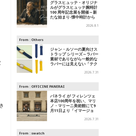
グラスヒュッテ・オリジナ
ルがグラスヒュッテ腕時計
100 周年記念展を開催～新
たな始まり-懐中時計から
腕時計へ
2026.8.1
From :
Others
ジャン・ルソーの夏向けス
トラップ シリーズ～ラバー
素材でありながら一般的な
家
ラバーには見えない「テク
スチャードラバー」
2026.7.31
From :
OFFICINE PANERAI
パネライ が フィレンツェ
本店100周年を祝い、マリ
き
ノ・マリーニ美術館にて9
月11日より「イマージョ
ン」パネライ ブランド エ
2026.7.31
キシビションを開催
From :
swatch