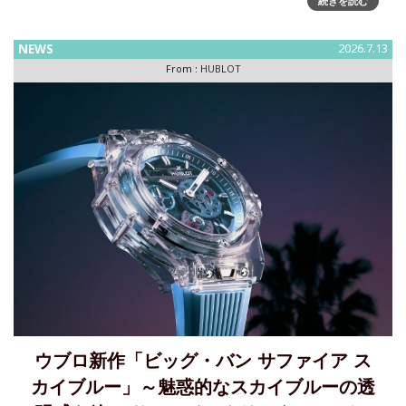
続きを読む
の高級時計ブランド、ウブロは、2026年7月17日（金）から8
月2日（日）まで、リビエラ逗子マリーナ
NEWS
2026.7.13
From :
HUBLOT
ウブロ新作「ビッグ・バン サファイア ス
カイブルー」～魅惑的なスカイブルーの透