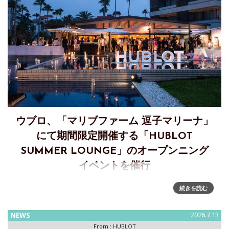
ウブロ、「マリブファーム 逗子マリーナ」
にて期間限定開催する「HUBLOT
SUMMER LOUNGE」のオープンニング
イベントを催行
期間限定「HUBLOT SUMMER LOUNGE」のオープニングイ
続きを読む
ベントを開催ウブロは、2026年7月17日（金）から8月2日
（日）まで、リビエラ逗子マリーナ内の「マリブファーム 逗
NEWS
2026.7.13
子マリーナ」にて、期間限定「HUBLOT SUM
From :
HUBLOT