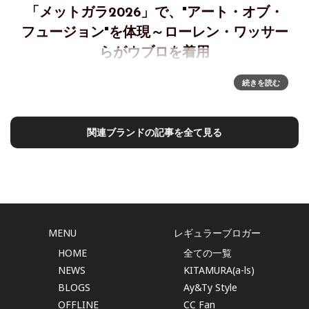
「メットガラ2026」で、"アート・オブ・
フュージョン"を体現～ローレン・ワッサー
らがウブロを着用
「メットガラ2026」ローレン・ワッサー、ルーク・エヴァン
続きを読む
ス、ジョー・アルウィン、ジャスティン・ジェファーソンが
ウブロを着用ファッション界最大のイベント、メットガラ
2026で、ウブロはブランドコンセプトである「アート・オ
関連ブランドの記事を全て見る
ブ・フュージ
MENU
レギュラーブロガー
HOME
全ての一覧
NEWS
KITAMURA(a-ls)
BLOGS
Ay&Ty Style
OFFLINE
CC Fan