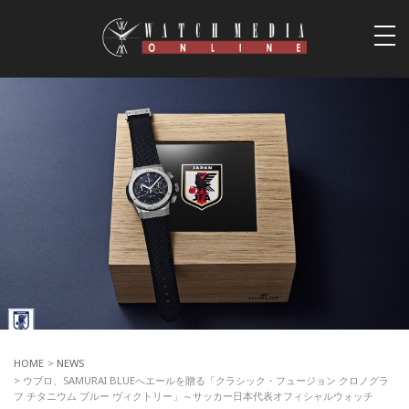
togg
navi
HOME
>
NEWS
> ウブロ、SAMURAI BLUEへエールを贈る「クラシック・フュージョン クロノグラ
フ チタニウム ブルー ヴィクトリー」～サッカー日本代表オフィシャルウォッチ