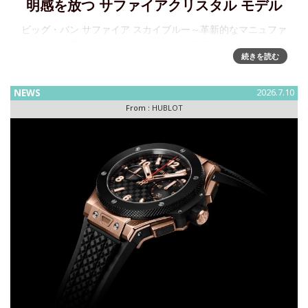
明感を放つ サファイアクリスタル モデル
ビッグ・バン サファイア スカイブルー～革新的なマニュファ
クチュール製キャリバー、「メカ-10」搭載サファイアクリス
続きを読む
タルにおいて比類なき技術を誇るウブロは、新作「ビッグ・
バン サファイア スカイブルー」により、再び時計製造の限界
を押し広
NEWS
2026.7.10
From :
HUBLOT