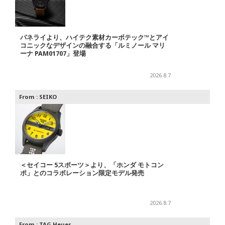
パネライより、ハイテク素材カーボテック™とアイ
コニックなデザインの融合する「ルミノール マリ
ーナ PAM01707」登場
2026.8.7
From :
SEIKO
＜セイコー 5スポーツ＞より、「ホンダ モトコン
ポ」とのコラボレーション限定モデル発売
2026.8.7
From :
TAG Heuer