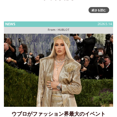
ブランドアンバサダーの山﨑賢人さんをスペシャルゲストに
続きを読む
迎え、ウブロ銀座ブティックにて新作「ビッグ・バン リロー
デッド」をお披露目「HUBLOT（ウブロ）」は、「ビッグ・
NEWS
2026.5.14
バン リローデッド」の発表を記念し、2026年5月12日
From :
HUBLOT
（火）、ブラ
ウブロがファッション界最大のイベント