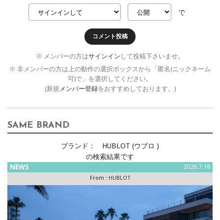
で
コメント投稿
※ メンバーの方は
サインイン
して投稿下さいませ。
※ 非メンバーの方は上の動作の選択ボックスから「匿名(ニックネーム
可)で」を選択してください。
(新規
メンバー登録
をおすすめしております。)
SAME BRAND
ブランド：
HUBLOT (ウブロ )
の検索結果です
NEWS
2026.7.18
From :
HUBLOT