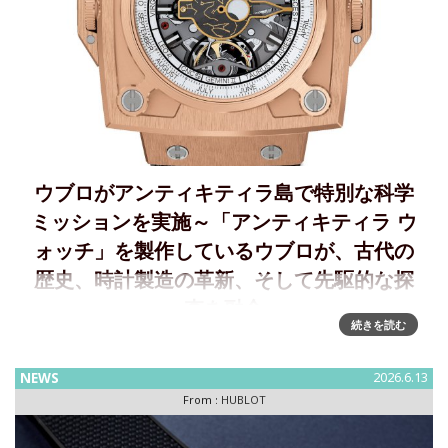
ウブロがアンティキティラ島で特別な科学
ミッションを実施～「アンティキティラ ウ
ォッチ」を製作しているウブロが、古代の
歴史、時計製造の革新、そして先駆的な探
査を融合
続きを読む
アンティキティラ：ウブロが古代の歴史、時計製造の革新、
そして先駆的な探査を融合ウブロは、科学研究、イノベーシ
NEWS
2026.6.13
ョン、遺産保護へのコミットメントの一環として、スイスの
From :
HUBLOT
コンテンツクリエーターであるアニル・ブランカレオーニと
提携し、ギリシャのア