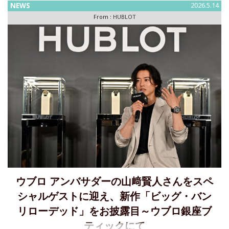
NEWS
2026.5.14
よりサッカー日本代表（SAMURAI BLUE）の
From :
HUBLOT
ウブロ アンバサダーの山﨑賢人さんをスペ
シャルゲストに迎え、新作「ビッグ・バン
リローデッド」をお披露目～ウブロ銀座ブ
ティックにて