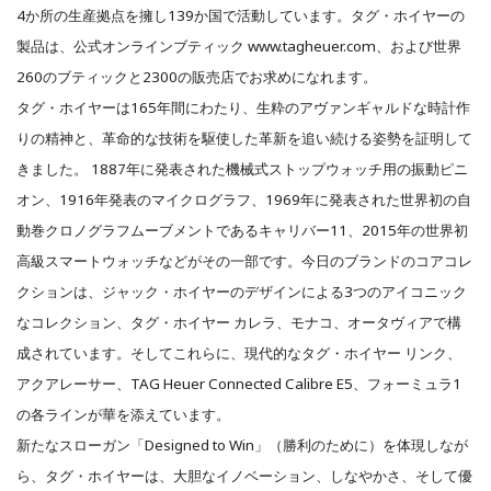
4か所の生産拠点を擁し139か国で活動しています。タグ・ホイヤーの
製品は、公式オンラインブティック www.tagheuer.com、および世界
260のブティックと2300の販売店でお求めになれます。
タグ・ホイヤーは165年間にわたり、生粋のアヴァンギャルドな時計作
りの精神と、革命的な技術を駆使した革新を追い続ける姿勢を証明して
きました。 1887年に発表された機械式ストップウォッチ用の振動ピニ
オン、1916年発表のマイクログラフ、1969年に発表された世界初の自
動巻クロノグラフムーブメントであるキャリバー11、2015年の世界初
高級スマートウォッチなどがその一部です。今日のブランドのコアコレ
クションは、ジャック・ホイヤーのデザインによる3つのアイコニック
なコレクション、タグ・ホイヤー カレラ、モナコ、オータヴィアで構
成されています。そしてこれらに、現代的なタグ・ホイヤー リンク、
アクアレーサー、TAG Heuer Connected Calibre E5、フォーミュラ1
の各ラインが華を添えています。
新たなスローガン「Designed to Win」（勝利のために）を体現しなが
ら、タグ・ホイヤーは、大胆なイノベーション、しなやかさ、そして優