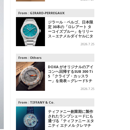
From :
GIRARD-PERREGAUX
ジラール・ペルゴ、日本限
定 30本の「ロレアート タ
ーコイズブルー」をリリー
ス～エナメルダイヤルにタ
ーコイズブルーを採用
2026.7.25
From :
Others
DOXA がオリジナルのアイ
コンへ回帰するSUB 300 Ti
5 「クライブ・カッスラ
ー」を発表～グレード5 チ
タンで再解釈された不朽の
2026.7.25
伝説へのオマージュ
From :
TIFFANY & Co.
ティファニー創業期に製作
されたランプシェードにも
通づる「ティファニー エタ
ニティ エナメル クレマチ