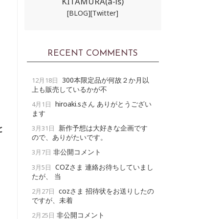
KITAMURA(a-ls)
[BLOG]
[Twitter]
RECENT COMMENTS
300本限定品が何故２か月以
12月18日
上も販売しているかが不
hiroaki.sさん ありがとうござい
4月1日
ます
新作予想は大好きな企画です
と
3月31日
ので、ありがたいです。
、
非公開コメント
3月7日
COZさま 連絡お待ちしていまし
3月5日
たが、 当
cozさま 招待状をお送りしたの
2月27日
ですが、未着
非公開コメント
2月25日