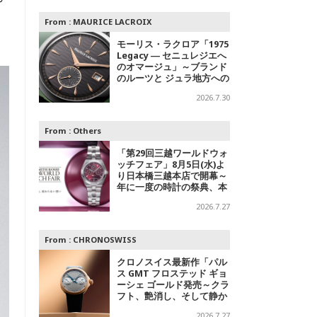
From :
MAURICE LACROIX
モーリス・ラクロア「1975
Legacy ― セニュレジエへ
のオマージュ」～ブランド
のルーツと ジュラ地方への
敬意を込めた500本限定モ
2026.7.30
デル
From :
Others
「第29回三越ワールドウォ
ッチフェア」8月5日(水)よ
り日本橋三越本店で開幕～
年に一度の時計の祭典、本
館1階 中央ホールでスペシ
2026.7.27
ャルエキシビジョンも
From :
CHRONOSWISS
クロノスイス最新作「パル
ス GMT フロステッド ギョ
ーシェ ゴールド発売～クラ
フト、艶消し、そして静か
なる主張
2026.7.27