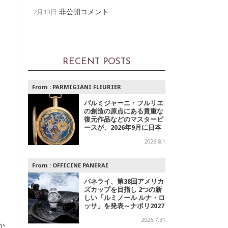
非公開コメント
2月13日
RECENT POSTS
From :
PARMIGIANI FLEURIER
パルミジャーニ・フルリエ
の創造の原点にある貴重な
復元作品などのマスターピ
ースが、2026年9月に日本
で初めて特別公開
2026.8.1
From :
OFFICINE PANERAI
パネライ、第38回アメリカ
ズカップを目指し 2つの新
しい「ルミノール ルナ・ロ
ッサ」を発表～ナポリ2027
への
2026.7.31
か