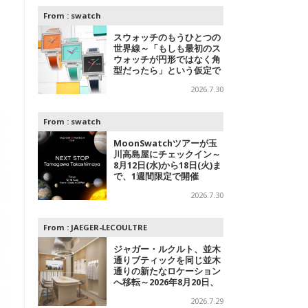
From :
swatch
スウォッチのもうひとつの
世界線～「もしも最初のス
ウォッチが円形ではなく角
型だったら」という仮定で
追及されたコレクション
2026.7.30
From :
swatch
MoonSwatchツアーが玉
川高島屋にチェックイン～
8月12日(水)から18日(火)ま
で、1週間限定で開催
2026.7.30
From :
JAEGER-LECOULTRE
ジャガー・ルクルト、並木
通りブティックを同じ並木
通りの新たなロケーション
へ移転～2026年8月20日、
フラッグシップブティック
2026.7.29
をオープン