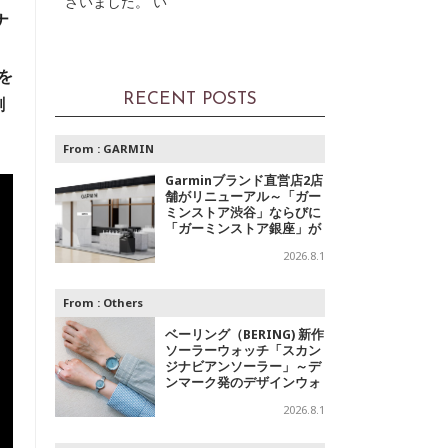
ざいました。 い
ナ
を
RECENT POSTS
創
From :
GARMIN
Garminブランド直営店2店
舗がリニューアル～「ガー
ミンストア渋谷」ならびに
「ガーミンストア銀座」が
移転オープン
2026.8.1
From :
Others
ベーリング（BERING) 新作
ソーラーウォッチ「スカン
ジナビアンソーラー」～デ
ンマーク発のデザインウォ
ッチブランドからの「アイ
2026.8.1
スブルー」コレクション