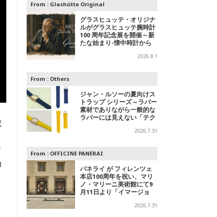
From :
Glashütte Original
グラスヒュッテ・オリジナ
ルがグラスヒュッテ腕時計
100 周年記念展を開催～新
たな始まり-懐中時計から
腕時計へ
2026.8.1
From :
Others
ジャン・ルソーの夏向けス
トラップ シリーズ～ラバー
素材でありながら一般的な
ラバーには見えない「テク
記
スチャードラバー」
2026.7.31
。
グ
From :
OFFICINE PANERAI
コ
パネライ が フィレンツェ
本店100周年を祝い、マリ
ノ・マリーニ美術館にて9
月11日より「イマージョ
ン」パネライ ブランド エ
2026.7.31
キシビションを開催