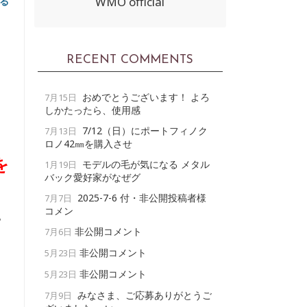
WMO official
る
RECENT COMMENTS
おめでとうございます！ よろ
7月15日
しかたったら、使用感
ェ
7/12（日）にポートフィノク
7月13日
ロノ42㎜を購入させ
を
モデルの毛が気になる メタル
1月19日
バック愛好家がなぜグ
2025-7-6 付・非公開投稿者様
7月7日
コメン
ー
非公開コメント
7月6日
非公開コメント
5月23日
非公開コメント
5月23日
みなさま、ご応募ありがとうご
7月9日