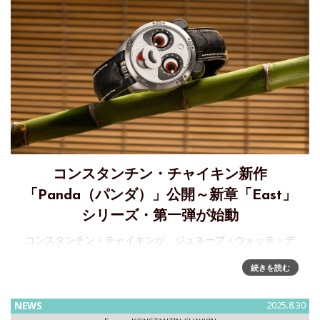
コンスタンチン・チャイキン新作
「Panda（パンダ）」公開～新章「East」
シリーズ・第一弾が始動
コンスタンチン・チャイキンが、ジュネーブ・ウォッチ・デ
イズ 2025にて新章「East」シリーズ始動～第一弾
続きを読む
「Panda（パンダ）」を世界初公開ロシアの独立時計師ブラ
ンド コンスタンチン・チャイキンは、2025年9月に開催され
た「ジュネーブ
NEWS
2025.8.30