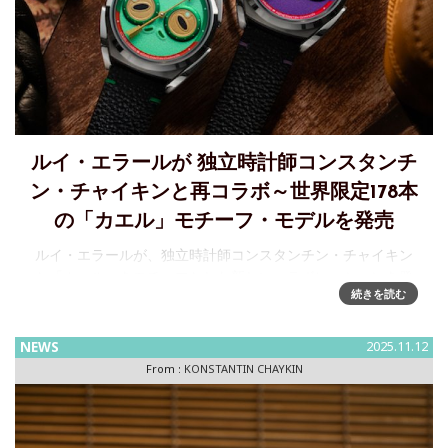
ルイ・エラールが 独立時計師コンスタンチ
ン・チャイキンと再コラボ～世界限定178本
の「カエル」モチーフ・モデルを発売
ルイ・エラールが、独立時計師コンスタンチン・チャイキン
と「カエル」をモチーフとした新しいコラボレーションを発
続きを読む
表～世界限定178本のレアピースとして日本では2025年12月
より発売進化を続けるスイス時計ブランド「ルイ・エラー
ル」がロシ
NEWS
2025.11.12
From :
KONSTANTIN CHAYKIN