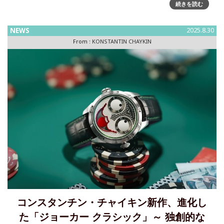
続きを読む
ア民話から生まれた最新リストモン がついに、来日ロシアの
おとぎ話「コロボック」に着想を得た最新リストモン。「最
NEWS
2025.8.30
初のロシアのスマイリー」と呼ばれるコロボックを現代に蘇
From :
KONSTANTIN CHAYKIN
らせた最新作。世
コンスタンチン・チャイキン新作、進化し
た「ジョーカー クラシック」～ 独創的な