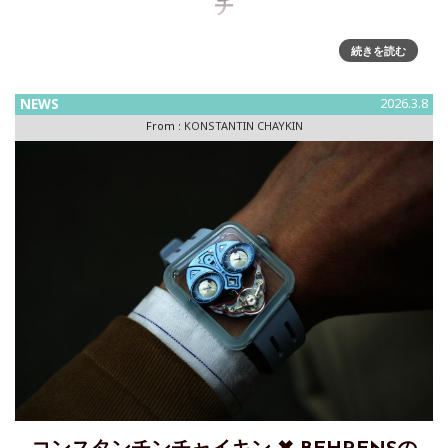
チ
超薄型機械式時計の限定モデル「ThinKing Mystery」～ 厚さ
続きを読む
1.65mmの自社製超薄型ウォッチに、“透明な目”を備えたミス
テリー表示を融合独立系時計師・発明家であるKonstantin
NEWS
2026.3.8
Chaykin（コ
From :
KONSTANTIN CHAYKIN