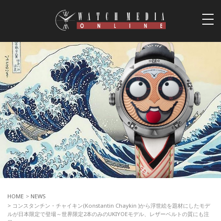
togg
navi
HOME
>
NEWS
> コンスタンチン・チャイキン(Konstantin Chaykin )から浮世絵を題材にしたモデ
ルが日本限定で登場～世界限定2本のみのUKIYOEモデル、レザーベルトの質にも注