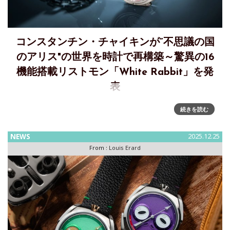
コンスタンチン・チャイキンが”不思議の国
のアリス"の世界を時計で再構築～驚異の16
機能搭載リストモン「White Rabbit」を発
表
独立時計師「Konstantin Chaykin」の新作リストモン「White
続きを読む
Rabbit」を発表～アリスの世界を時計で再構築。驚異の16機
能搭載リストモン独立時計師「Konstantin Chaykin」は、新
NEWS
2025.12.25
作リストモン「White
From :
Louis Erard