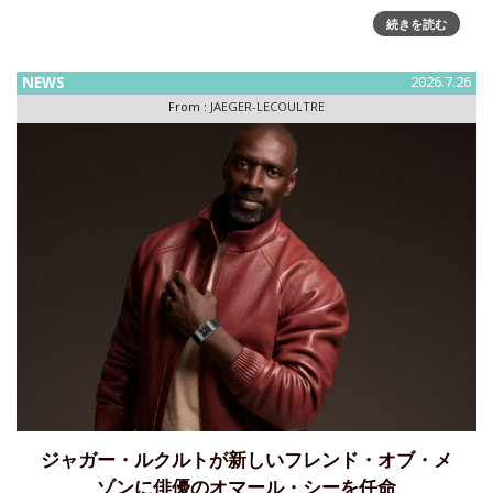
香りのアーティスト、ニコラ・ボンヌヴィルによるジャガ
続きを読む
ー・ルクルトのための 新しい香りのシグネチャー～ ジャガ
ー・ルクルトが迎える「メイド・オブ・メーカーズ™」プロ
グラムの新たな章ニコラ・ボンヌヴィルとの「メイド・オ
NEWS
2026.7.26
ブ・メ
From :
JAEGER-LECOULTRE
ジャガー・ルクルトが新しいフレンド・オブ・メ
ゾンに俳優のオマール・シーを任命