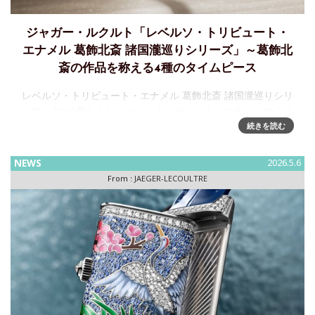
ジャガー・ルクルト「レベルソ・トリビュート・
エナメル 葛飾北斎 諸国瀧巡りシリーズ」～葛飾北
斎の作品を称える4種のタイムピース
レベルソ・トリビュート・エナメル 葛飾北斎 諸国瀧巡りシリ
ーズ～4つの新たなレベルソ・トリビュート・エナメルのタイ
ムピースが葛飾北斎の4作品をオマージュジャガー・ルクルト
続きを読む
は、日本を代表する19世紀の芸術家、葛飾北斎へのオマージ
ュを継続し
NEWS
2026.5.6
From :
JAEGER-LECOULTRE