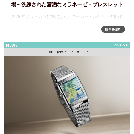
場～洗練された瀟洒なミラネーゼ・ブレスレット
2026年メットガラに登場した、ジャガー・ルクルトの新作
「レベルソ・カクテルウォッチ」2026年のメットガラにて、
ジャガー・ルクルトは新作「レベルソ・カクテルウォッチ」
続きを読む
を披露しました。選ばれたゲストたちの腕元を彩った2つのタ
イムピー
NEWS
2026.5.6
From :
JAEGER-LECOULTRE