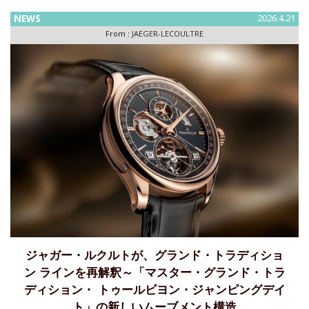
ッツリピーター・トゥールビヨン」～超薄型自動巻ムーブメ
ントにフライングトゥールビヨンとミニッツリピーターを融
NEWS
2026.4.21
合させたオープンワークの傑作ジャガー・ルクルトは、グラ
From :
JAEGER-LECOULTRE
ンドメゾンの名高い超
ジャガー・ルクルトが、グランド・トラディショ
ン ラインを再解釈～「マスター・グランド・トラ
ディション・ トゥールビヨン・ジャンピングデイ
ト」の新しいムーブメント構造