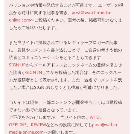
パッションや情報を発信することが可能です。 ユーザーの視
点から時計に関する記事を書き、
post@watch-media-
online.com
へご投稿ください。選考の後、掲載可能となりま
したらご連絡いたします。
また当サイトに掲載されているレギュラーブロガーの記事
に、意見やコメントを書き込むことで、ご自身の考えや他の
読者とコミュニケーションをとることもできます。
SIGN UP
からメールアドレスとニックネームの登録を済ませ
た読者が
SIGN IN
してから投稿した場合は、そのニックネー
ムが投稿者として表示されます。また、匿名でコメントを残
したい場合はSIGN INしなくとも投稿が可能になりました。
当サイトは現在、一部コンテンツが開発中もしくは自動投稿
できない形での運営となっています。
ご不便をおかけしますが、 当サイト内の、
WTO
、
OFFLINE
、
REVIEW
などへの投稿に関しても
post@watch-
media-online.com
へお願いします。