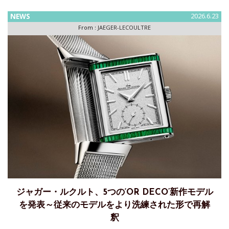
開6月15日から7月18日まで、コレクター垂涎のコレクション
作品を紹介し、購入の機会を提供する「コレクタブルズ」プ
NEWS
2026.6.23
ログラム
From :
JAEGER-LECOULTRE
ジャガー・ルクルト、5つの‘OR DECO’新作モデル
を発表～従来のモデルをより洗練された形で再解
釈