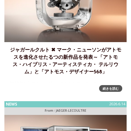
ジャガールクルト ✖ マーク・ニューソンがアトモ
スを進化させたるつの新作品を発表～「アトモ
ス・ハイブリス・アーティスティカ・ テルリウ
ム」と「アトモス・デザイナー568」
2008年から続くジャガールクルトとマーク・ニューソンとの
続きを読む
コラボレーションから、新しい2作の「アトモス」を発表～
「アトモス・ハイブリス・アーティスティカ・ テルリウム」
と「アトモス・デザイナー568」ジャガー・ルクルトとオース
NEWS
2026.6.14
トラリア出
From :
JAEGER-LECOULTRE