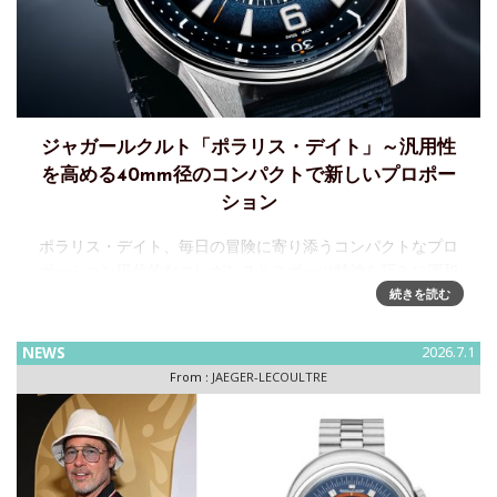
ジャガールクルト「ポラリス・デイト」～汎用性
を高める40mm径のコンパクトで新しいプロポー
ション
ポラリス・デイト、毎日の冒険に寄り添うコンパクトなプロ
ポーション現代的なエレガンスとスポーツ精神を巧みに調和
させたジャガー・ルクルトは、ポラリス・デイトをコンパク
続きを読む
トな40mmケースで再解釈。直径40mmの新ケースにスリム
化、厚み12.9
NEWS
2026.7.1
From :
JAEGER-LECOULTRE