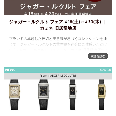
ジャガー・ルクルト フェア 4.18(土)～4.30(木) ｜
カミネ 旧居留地店
ブランドの卓越した技術と美意識が息づくコレクションを通
じて、ジャガー・ルクルトの世界観を存分にご体感いただけ
る「ジャガー・ルクルト フェア」を、カミネ 旧居留地店にて
開催いたします。 ご検討中の方はもちろん、すでにジャガ
続きを読む
ー・ルクルトを
NEWS
2026.2.6
From :
JAEGER-LECOULTRE