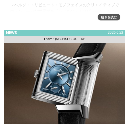
レベルソ・トリビュート・モノフェイスのクリエイティブで
ヴィンテージな世界観を「レベルソ・トリビュート・モノフ
ェイス‘OR DECO’ シリーズ」からの5つの新作モデルで拡充
続きを読む
2025年に発売された18Kピンクゴール
NEWS
2026.6.23
From :
JAEGER-LECOULTRE