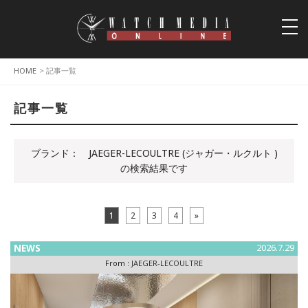
togg
navi
HOME
> 記事一覧
記事一覧
ブランド：
JAEGER-LECOULTRE (ジャガー・ルクルト )
の検索結果です
1
2
3
4
»
NEWS
2026.7.29
From :
JAEGER-LECOULTRE