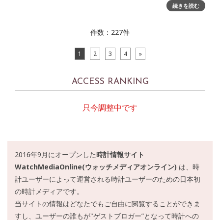
続きを読む
POLO CLUB＞に来場～ レベルソの精神を紐解く特別体験は
11月30日まで 11月6日（木）～30日（日）の期間、銀座並木
ブティックにて開催されている。俳優の
件数：227件
1
2
3
4
»
ACCESS RANKING
只今調整中です
2016年9月にオープンした
時計情報サイト
WatchMediaOnline(ウォッチメディアオンライン)
は、時
計ユーザーによって運営される時計ユーザーのための日本初
の時計メディアです。
当サイトの情報はどなたでもご自由に閲覧することができま
すし、ユーザーの誰もが"ゲストブロガー”となって時計への