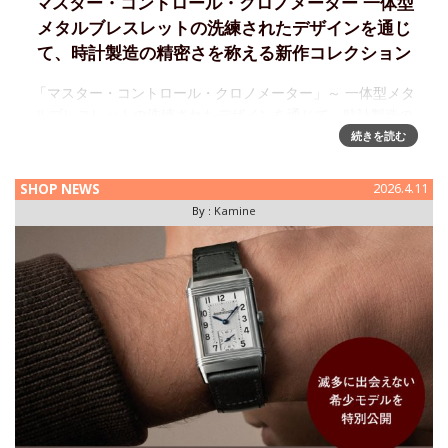
マスター・コントロール・クロノメーター 一体型
メタルブレスレットの洗練されたデザインを通じ
て、時計製造の精密さを称える新作コレクション
「マスター・コントロール・クロノメーター」～ 一体型メタ
ルブレスレットの洗練されたデザインを通じて、時計製造の
精密さを称える新作コレクションマスター・コントロール・
続きを読む
クロノメーターの登場で、ジャガー・ルクルトの長く輝かし
いマスターコレクシ
SHOP NEWS
2026.4.11
By :
Kamine