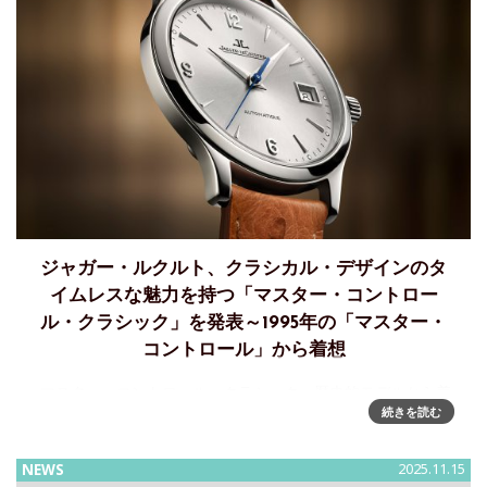
ジャガー・ルクルト、クラシカル・デザインのタ
イムレスな魅力を持つ「マスター・コントロー
ル・クラシック」を発表～1995年の「マスター・
コントロール」から着想
マスター・コントロール・クラシック～歴史的モデルから着
続きを読む
想を得た、 エレガントなシンプルさとクラシカルなデザイン
コードへのオマージュジャガー・ルクルトは、1995年に発表
されたマスター・コントロールのモデルから着想を得て、
NEWS
2025.11.15