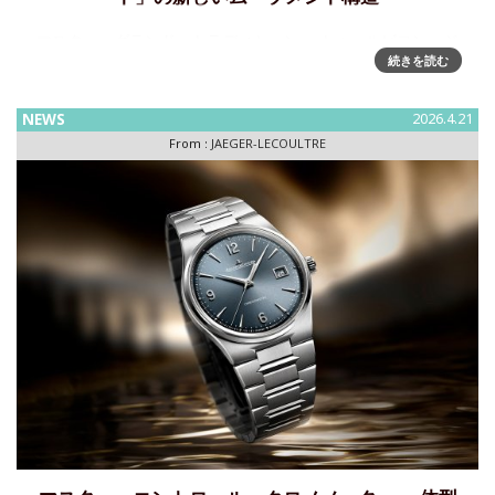
マスター・グランド・トラディション・ トゥールビヨン・ジ
続きを読む
ャンピングデイト～グランド・トラディション ラインの再解
釈新たな美学を生み出す再構築されたムーブメントジャガ
ー・ルクルトは、新たなマスター・グランド・トラディショ
NEWS
2026.4.21
ン・トゥールビ
From :
JAEGER-LECOULTRE