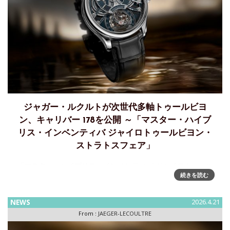
ジャガー・ルクルトが次世代多軸トゥールビヨ
ン、キャリバー 178を公開 ～「マスター・ハイブ
リス・インベンティバ ジャイロトゥールビヨン・
ストラトスフェア」
「マスター・ハイブリス・インベンティバ ジャイロトゥール
続きを読む
ビヨン・ストラトスフェア」～キャリバー 178、次世代多軸
トゥールビヨン新作マスター・ハイブリス・インベンティ
バ・ジャイロトゥールビヨン・ストラトスフェアは、約 2世
NEWS
2026.4.21
紀前にジャ
From :
JAEGER-LECOULTRE