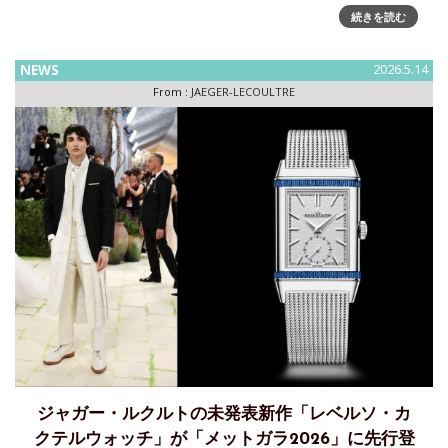
続きを読む
技、技術的な創意工夫の融合～特別な展示をミラノ・デザイ
ンウィーク期間中に開催今年4月のミラノ・デザインウィーク
期間中、ジャガー・ルクルトは、一分一分を刻み、日々を紡
NEWS
2026.5.14
From :
JAEGER-LECOULTRE
ジャガー・ルクルトの未発表新作「レベルソ・カ
クテルウォッチ」が「メットガラ2026」に先行登