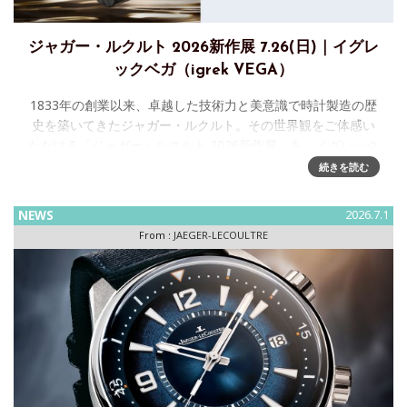
ジャガー・ルクルト 2026新作展 7.26(日)｜イグレ
ックベガ（igrek VEGA）
1833年の創業以来、卓越した技術力と美意識で時計製造の歴
史を築いてきたジャガー・ルクルト。その世界観をご体感い
ただける「ジャガー・ルクルト 2026新作展」を、イグレック
ベガ（igrek VEGA）にて開催いたします。 会場では、話
続きを読む
NEWS
2026.7.1
From :
JAEGER-LECOULTRE