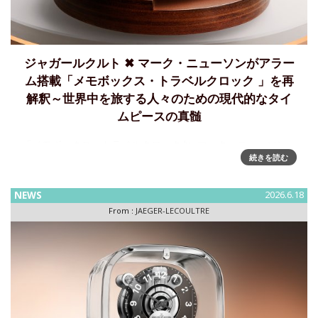
ジャガールクルト ✖ マーク・ニューソンがアラー
ム搭載「メモボックス・トラベルクロック 」を再
解釈～世界中を旅する人々のための現代的なタイ
ムピースの真髄
「メモボックス・トラベルクロック by マーク・ニューソン」
続きを読む
～世界中を旅する人々のための現代的なタイムピースの真髄
プロダクトデザイナーのマーク・ニューソンとの継続的なコ
ラボレーションの最新作として、ジャガー・ルクルトはメモ
NEWS
2026.6.18
ボックス・
From :
JAEGER-LECOULTRE