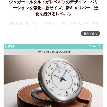
ジャガー・ルクルトがレベルソのデザイン・バリ
エーションを強化～新サイズ、新キャリバー、進
化を続けるレベルソ
進化を続けるレベルソ。新サイズ、新しいキャリバー、デザ
インを強化1931 年以来、絶えず革新を重ねながら、決して損
なわれることのない レベルソのアイデンティティ。この度、
続きを読む
その デザインコードであるオリジナルにより忠実
NEWS
2026.6.18
From :
JAEGER-LECOULTRE