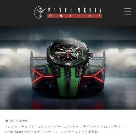
togg
navi
HOME
>
NEWS
> ロジェ・デュブイ「エクスカリバー スパイダー フライバック クロノグラフ」～
Verde Mantis(ヴェルデ マンティス）のカラーをまとう最新作