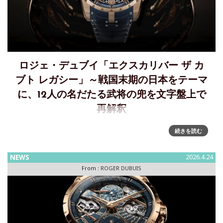
ロジェ・デュブイ「エクスカリバー ザ カ
ブト レガシー」～戦国末期の日本をテーマ
に、12人の名だたる武将の兜を文字盤上で
再解釈
「エクスカリバー ザ カブト レガシー」 17世紀、日本が統一
続きを読む
と結束へと向かった象徴的な一幕に光を当てるロジェ・デュ
ブイ～集結する伝説の名将卓越した時計製造技術とメティエ
NEWS
2026.4.24
ダールの技巧を通じて、当時の文化的象徴である江戸城、そ
From :
ROGER DUBUIS
して兜と家紋