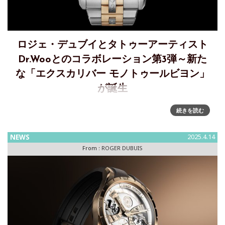
ロジェ・デュブイとタトゥーアーティスト
Dr.Wooとのコラボレーション第3弾～新た
な「エクスカリバー モノトゥールビヨン」
が誕生
ロジェ・デュブイ ✖ Dr.Woo コラボレーション第三弾～エク
続きを読む
スカリバー モノトゥールビヨン Dr. Woo エピソード IIIロジ
ェ・デュブイとDr.Wooが天空の旅で再びコラボレーションを
NEWS
2025.4.14
して発表するのは、第3弾と
From :
ROGER DUBUIS