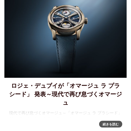
ロジェ・デュブイが「オマージュ ラ プラ
シード」 発表～現代で再び息づくオマージ
ュ
現代で再び息づくオマージュ～「オマージュ ラ プラシード」
強く深く心を打つ作品を揃えた「オマージュ」コレクション
続きを読む
は、ロジェ・デュブイ氏が自身のキャリアに多大な影響をも