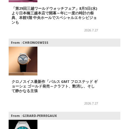
「第29回三越ワールドウォッチフェア」8月5日(水)
より日本橋三越本店で開幕～年に一度の時計の祭
典、本館1階 中央ホールでスペシャルエキシビジョ
ンも
2026.7.27
From :
CHRONOSWISS
クロノスイス最新作「パルス GMT フロステッド ギ
ョーシェ ゴールド発売～クラフト、艶消し、そし
て静かなる主張
2026.7.27
From :
GIRARD-PERREGAUX