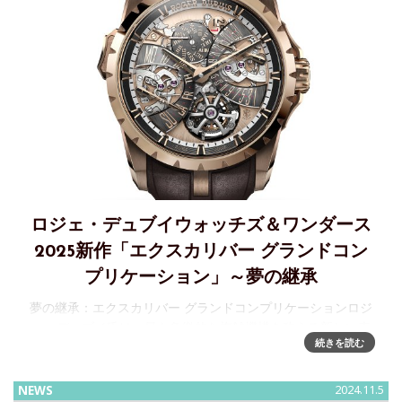
ロジェ・デュブイウォッチズ＆ワンダース
2025新作「エクスカリバー グランドコン
プリケーション」～夢の継承
夢の継承：エクスカリバー グランドコンプリケーションロジ
ェ・デュブイ氏は、最も象徴的な複雑機構を称える新しい表
続きを読む
現方法を想像することに生涯を費やした、献身的な時計職人
でした。彼の名を冠したメゾンの創立30 周年記念に際し、彼
がインスピ
NEWS
2024.11.5