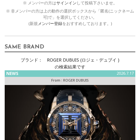
※ メンバーの方は
サインイン
して投稿下さいませ。
※ 非メンバーの方は上の動作の選択ボックスから「匿名(ニックネーム
可)で」を選択してください。
(新規
メンバー登録
をおすすめしております。)
SAME BRAND
ブランド：
ROGER DUBUIS (ロジェ・デュブイ )
の検索結果です
NEWS
2026.7.17
From :
ROGER DUBUIS