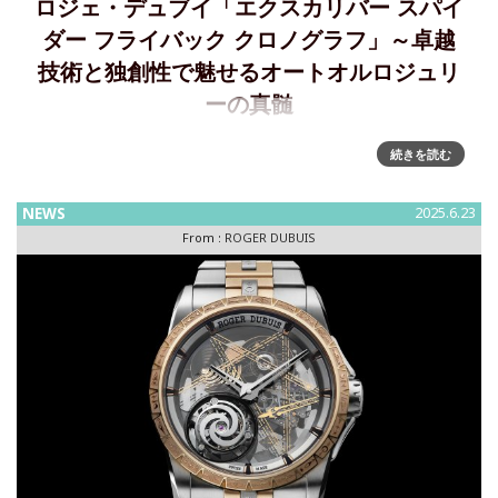
ロジェ・デュブイ「エクスカリバー スパイ
ダー フライバック クロノグラフ」～卓越
技術と独創性で魅せるオートオルロジュリ
ーの真髄
卓越技術と独創性で魅せるオートオルロジュリーの真髄、
続きを読む
「エクスカリバー スパイダー フライバック クロノグラフ」
の登場ジュネーブ・シールを誇る、ロジェ・デュブイの最新
NEWS
2025.6.23
クロノグラフ、エクスカリバー スパイダー フライバック ク
From :
ROGER DUBUIS
ロノグラフ