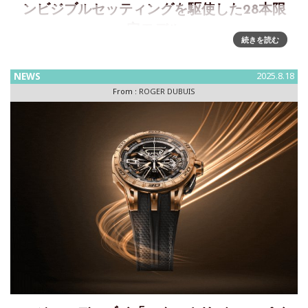
ンビジブルセッティングを駆使した28本限
定モデル
続きを読む
エクスカリバー ナイツ オブ ザ ラウンドテーブル 魔術師マー
リン EXCALIBUR KNIGHTS OF THE ROUNDTABLE THE
NEWS
2025.8.18
TALE MERLIN-THE ENCHANTERロジェ・デュブイは、アー
From :
ROGER DUBUIS
サー王伝説