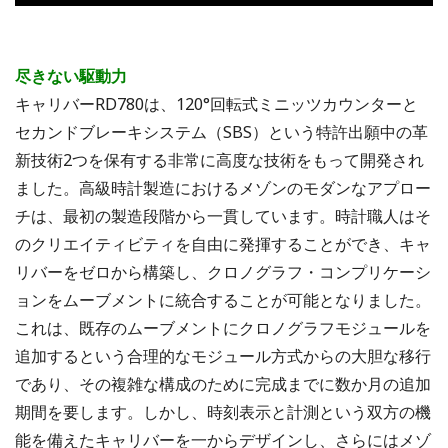
尽きない駆動力
キャリバーRD780は、120°回転式ミニッツカウンターと
セカンドブレーキシステム（SBS）という特許出願中の革
新技術2つを保有する非常に高度な技術をもって開発され
ました。高級時計製造におけるメゾンのモダンなアプロー
チは、最初の製造段階から一貫しています。時計職人はそ
のクリエイティビティを自由に発揮することができ、キャ
リバーをゼロから構築し、クロノグラフ・コンプリケーシ
ョンをムーブメントに統合することが可能となりました。
これは、既存のムーブメントにクロノグラフモジュールを
追加するという合理的なモジュール方式からの大胆な移行
であり、その複雑な構成のために完成までに数か月の追加
期間を要します。しかし、時刻表示と計測という双方の機
能を備えたキャリバーを一からデザインし、さらにはメゾ