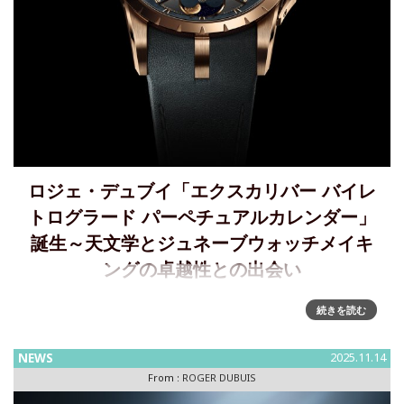
ロジェ・デュブイ「エクスカリバー バイレ
トログラード パーペチュアルカレンダー」
誕生～天文学とジュネーブウォッチメイキ
ングの卓越性との出会い
天文学とジュネーブウォッチメイキングの卓越性が出会う～
続きを読む
エクスカリバー バイレトログラード パーペチュアルカレンダ
ー誕生ロジェ・デュブイはバイレトログラードシリーズをさ
NEWS
2025.11.14
らなる高みへと導き続けます。新たに開発されたRD850の導
From :
ROGER DUBUIS
入により