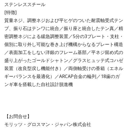
ステンレススチール
[特徴]
質量ネジ、調整ネジおよび平ヒゲのついた耐震軸受式テン
プ、振り石はテンワに統合／振り座と統合したテン真／精
密調整ネジによる緩急調整装置／5分の3プレート・支柱・
個別に取り外し可能な巻き上げ機構からなるプレート構造
／表面加工をしない洋銀のフレーム基部／平ネジ留め式の
盛り上がったゴールドシャトン／グラスヒュッテ式コハゼ
装置（改良型戻し機能付き）／両側軸受けの香箱（エネル
ギーバランスを最適化）／ARCAP合金の輪列／18歯のガ
ンギ車を搭載した自社設計脱進機
【お問合せ】
モリッツ・グロスマン・ジャパン株式会社