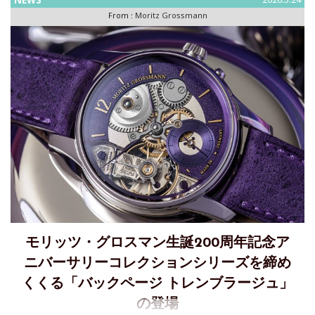
NEWS
From :
Moritz Grossmann
モリッツ・グロスマン生誕200周年記念ア
ニバーサリーコレクションシリーズを締め
くくる「バックページ トレンブラージュ」
の登場