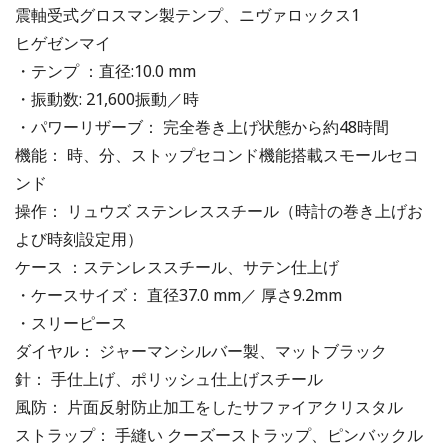
震軸受式グロスマン製テンプ、ニヴァロックス1
ヒゲゼンマイ
・テンプ ：直径:10.0 mm
・振動数: 21,600振動／時
・パワーリザーブ： 完全巻き上げ状態から約48時間
機能： 時、分、ストップセコンド機能搭載スモールセコ
ンド
操作： リュウズ ステンレススチール（時計の巻き上げお
よび時刻設定用）
ケース ：ステンレススチール、サテン仕上げ
・ケースサイズ： 直径37.0 mm／ 厚さ9.2mm
・スリーピース
ダイヤル： ジャーマンシルバー製、マットブラック
針： 手仕上げ、ポリッシュ仕上げスチール
風防： 片面反射防止加工をしたサファイアクリスタル
ストラップ： 手縫い クーズーストラップ、ピンバックル