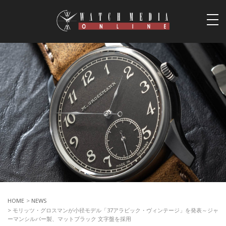
togg
navi
HOME
>
NEWS
> モリッツ・グロスマンが小径モデル「37アラビック・ヴィンテージ」を発表～ジャ
ーマンシルバー製、マットブラック 文字盤を採用