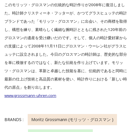
このモリッツ・グロスマンの伝統的な時計作りが2008年に復活しまし
た。時計師クリスティーネ・フッターが、かつてグラスヒュッテの時計
ブランドであった「モリッツ・グロスマン」に出会い、その商標を取得
し、構想を練り、素晴らしく繊細な腕時計とともに残された120年前の
グロスマンの遺産を受け継いだのです。そして、個人の時計愛好家から
の支援によって2008年11月11日にグロスマン・ウーレン社がグラスヒ
ュッテに設立されました。今日のグロスマンの時計師は、歴史的な部分
を単に模倣するのではなく、新たな伝統を作り上げています。モリッ
ツ・グロスマンは、革新と卓越した技能を基に、伝統的であると同時に
最新の仕上げ技術と高品質の素材を使い、時計作りにおける「新しい時
代の原点」を創り出します。
www.grossmann-uhren.com
BRANDS :
Moritz Grossmann (モリッツ・グロスマン )