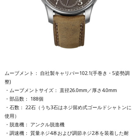
ムーブメント： 自社製キャリバー102.1(手巻き・5姿勢調
整)
・ムーブメントサイズ： 直径26.0mm／厚さ4.0mm
・部品数： 188個
・石数： 22石（うち3石はネジ留め式ゴールドシャトンに
使用）
・脱進機： アンクル脱進機
・調速機： 質量ネジ4本および調節ネジ2本を装着した耐