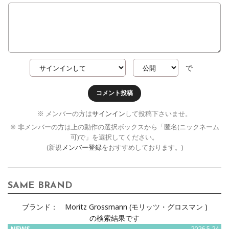
で
コメント投稿
※ メンバーの方は
サインイン
して投稿下さいませ。
※ 非メンバーの方は上の動作の選択ボックスから「匿名(ニックネーム
可)で」を選択してください。
(新規
メンバー登録
をおすすめしております。)
SAME BRAND
ブランド：
Moritz Grossmann (モリッツ・グロスマン )
の検索結果です
2026.5.24