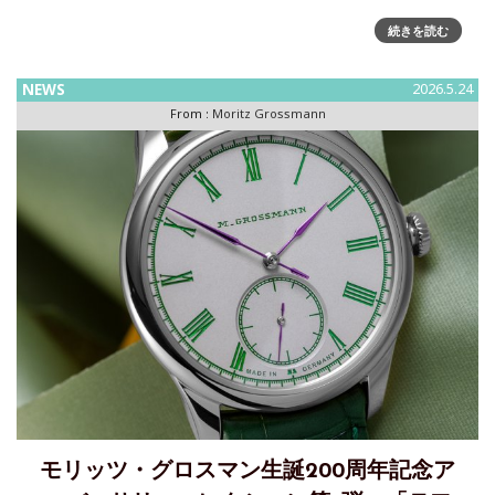
モリッツ・グロスマン生誕200周年を記念する最後のアニバー
続きを読む
サリーコレクション、「バックページ トレンブラージュ」を
発表アニバーサリーコレクションシリーズを締めくくる「バ
NEWS
2026.5.24
ックページ トレンブラージュ」。モリッツ・グロスマン生誕
From :
Moritz Grossmann
200周
モリッツ・グロスマン生誕200周年記念ア