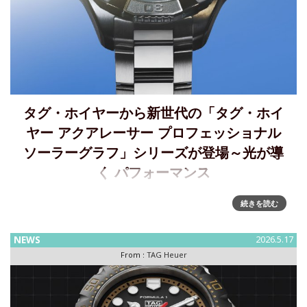
タグ・ホイヤーから新世代の「タグ・ホイ
ヤー アクアレーサー プロフェッショナル
ソーラーグラフ」シリーズが登場～光が導
く パフォーマンス
光が導くパフォーマンス、タグ・ホイヤーより新世代の「タ
続きを読む
グ・ホイヤー アクアレーサー プロフェッショナル ソーラー
グラフ」シリーズが登場 ～冒険心と輝きが導く、新たな時代
NEWS
2026.5.17
へ探求心と卓越したパフォーマンスのレガシーを受け継ぐタ
From :
TAG Heuer
グ・ホイヤーか