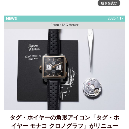
ヘリテージを受け継ぐ「タグ・ホイヤー フォーミュラ1 ソー
続きを読む
ラーグラフ」にパステルシリーズが登場～レーシングスピリ
ットをパステルカラーに宿す多様なカラースイスの高級時計
NEWS
2026.4.17
ブランドであるタグ・ホイヤーは、モータースポーツの中核
From :
TAG Heuer
において加速し続
タグ・ホイヤーの角形アイコン「タグ・ホ
イヤー モナコ クロノグラフ」がリニュー