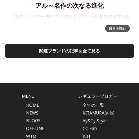
アル～名作の次なる進化
「タグ・ホイヤー モナコ クロノグラフ」～角型のアイコンを
リニューアルした新しい「モナコ」が登場 デビューから半世
続きを読む
紀以上の時を経て、名作「タグ・ホイヤー モナコ」が次なる
章へと歩みを進めます。より人間工学に基づいた斬
関連ブランドの記事を全て見る
MENU
レギュラーブロガー
HOME
全ての一覧
NEWS
KITAMURA(a-ls)
BLOGS
Ay&Ty Style
OFFLINE
CC Fan
WTO
KIH