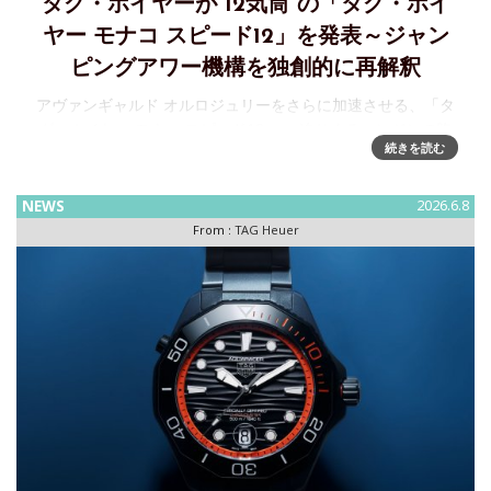
タグ・ホイヤーが”12気筒”の「タグ・ホイ
ヤー モナコ スピード12」を発表～ジャン
ピングアワー機構を独創的に再解釈
アヴァンギャルド オルロジュリーをさらに加速させる、「タ
グ・ホイヤー モナコ スピード12」～ 迫りくるエンジンの咆
続きを読む
哮大胆さと卓越したクラフツマンシップが交差するブラン
ド、タグ・ホイヤーから、アドレナリンたぎるサーキットの
緊
NEWS
2026.6.8
From :
TAG Heuer