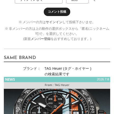
コメント投稿
※ メンバーの方は
サインイン
して投稿下さいませ。
※ 非メンバーの方は上の動作の選択ボックスから「匿名(ニックネーム
可)で」を選択してください。
(新規
メンバー登録
をおすすめしております。)
SAME BRAND
ブランド：
TAG Heuer (タグ・ホイヤー )
の検索結果です
NEWS
2026.7.8
From :
TAG Heuer