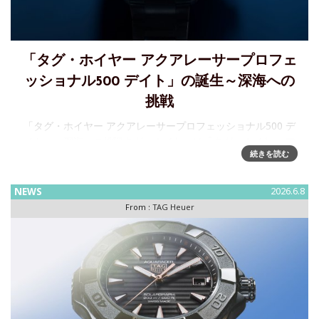
「タグ・ホイヤー アクアレーサープロフェ
ッショナル500 デイト」の誕生～深海への
挑戦
「タグ・ホイヤー アクアレーサープロフェッショナル500 デ
イト」～深海への挑戦タグ・ホイヤーは「タグ・ホイヤー ア
続きを読む
クアレーサープロフェッショナル500 デイト」を発表し、水
中での卓越したパフォーマンスを追求する新たなタイムピー
NEWS
2026.6.8
From :
TAG Heuer