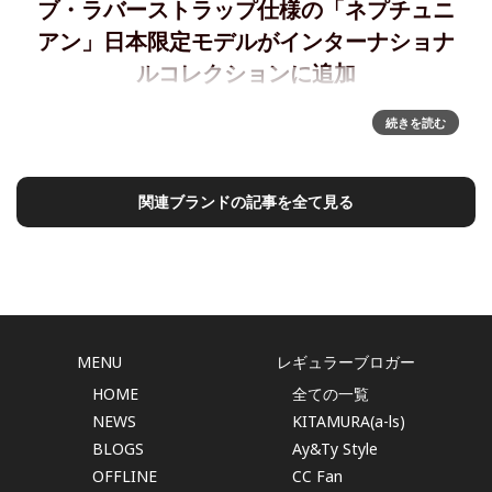
ブ・ラバーストラップ仕様の「ネプチュニ
アン」日本限定モデルがインターナショナ
ルコレクションに追加
ネプチュニアンの日本限定モデルがインターナショナルコレ
続きを読む
クションに追加～小径・ロングパワーリザーブ・ラバースト
ラップ仕様の日本限定モデルがグローバル展開EDOX（エドッ
クス）は、2025年6月に日本限定のネプチュニアン グランデ
関連ブランドの記事を全て見る
リザ
MENU
レギュラーブロガー
HOME
全ての一覧
NEWS
KITAMURA(a-ls)
BLOGS
Ay&Ty Style
OFFLINE
CC Fan