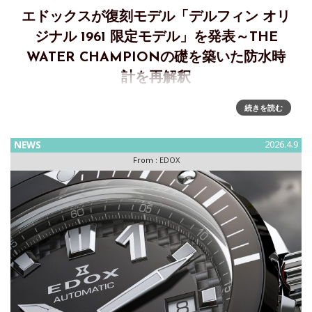
エドックスが復刻モデル「デルフィン オリ
ジナル 1961 限定モデル」を発表～THE
WATER CHAMPIONの礎を築いた防水時
計を再解釈
「デルフィン オリジナル 1961 限定モデル」～THE WATER
続きを読む
CHAMPIONの礎を築いた防水時計を現代に再解釈 1961年に
発表された歴史的モデル・デルフィンに着想を得た、デルフ
NEWS
2026.4.9
ィン オリジナル 1961 オートマティック リ
From :
EDOX