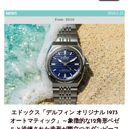
を読むダイバーズ ― オールブラック ✖ ノンデイト仕様、ミ
ニマルデザイン 本作は、日本市場の美意識に合わせ、オール
NEWS
2026.5.23
ブラックの外装とノンデイト仕様を採用し、時を正確に読む
From :
EDOX
というダ
エドックス「デルフィン オリジナル 1973
オートマティック」～象徴的な12角形ベゼ