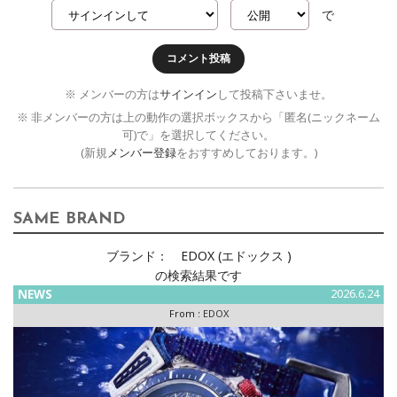
で
コメント投稿
※ メンバーの方は
サインイン
して投稿下さいませ。
※ 非メンバーの方は上の動作の選択ボックスから「匿名(ニックネーム
可)で」を選択してください。
(新規
メンバー登録
をおすすめしております。)
SAME BRAND
ブランド：
EDOX (エドックス )
の検索結果です
NEWS
2026.6.24
From :
EDOX