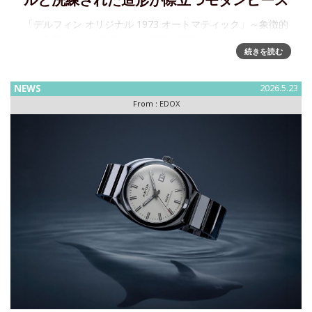
ルと洗練された造形が際立つモダンピース
「デルフィン オリジナル 1973 オートマティック」～象徴的
な12角形ベゼルと洗練された造形が際立つモダンピース 1973
続きを読む
年のデルフィンに初採用された12角形ベゼルを起点に、1970
年代のモデルに見られるケースデザインの流れを汲みなが
NEWS
2026.5.23
From :
EDOX