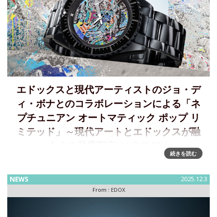
エドックスと現代アーティストのジョ・デ
ィ・ボナとのコラボレーションによる「ネ
プチュニアン オートマティック ポップ リ
ミテッド」～現代アートとエドックスが融
合する世界限定100本モデル
続きを読む
深海の闇を映すマットブラックにダイナミックな「ポップ ネ
プチューン」が躍動するアーバンダイバーズ～世界限定100本
NEWS
2025.12.3
のネプチュニアン アーティストコラボモデルを12月1日に発
From :
EDOX
売 EDOX（エドックス）は、現代アーティストのジ