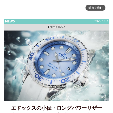
エドックスがクロノラリー スポーツマン クロノグラフの新作
続きを読む
を11月12日発売～伝説のF1レーサー ファン・マヌエル・ファ
ンジオの栄光を称える世界限定各115本 EDOX（ エドック
NEWS
2025.11.7
ス）が、伝説のカーレーシングドライバーであ
From :
EDOX
エドックスの小径・ロングパワーリザー