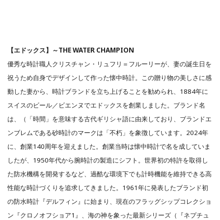
【エドックス】～THE WATER CHAMPION
優秀な時計職人クリスチャン・リュフリ＝フルーリーが、妻の誕生日を
祝うため自身でデザインして作った懐中時計。この贈り物の美しさに感
動した妻から、時計ブランドを立ち上げることを勧められ、1884年に
スイスのビール／ビエンヌでエドックスを創業しました。ブランド名
は、（「時間」を意味する古代ギリシャ語に由来しており、ブランドエ
ンブレムである砂時計のマークは「不朽」を象徴しています。2024年
に、創業140周年を迎えました。創業当時は懐中時計で名を成していま
したが、1950年代から腕時計の製造にシフト。世界初の特許を取得し
た防水機構を開発するなど、過酷な環境下でも計時機能を維持できる高
性能な時計づくりを追求してきました。1961年に発表したブランド初
の防水時計『デルフィン』に始まり、現在のフラッグシップコレクショ
ン『クロノオフショア1』、海の神を象った最新シリーズ（『ネプチュ