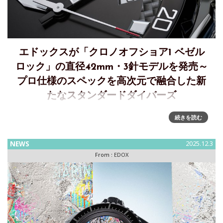
エドックスが「クロノオフショア1 ベゼル
ロック」の直径42mm・3針モデルを発売～
プロ仕様のスペックを高次元で融合した新
たなスタンダードダイバーズ
クロノオフショア1 ベゼルロックの直径42mm・3針モデルを
続きを読む
4月18日に発売～デザイン、実用性、プロ仕様スペックを高次
元で融合した新たなスタンダードダイバーズEDOX（ エドッ
NEWS
2025.12.3
クス）が、クロノオフショア1ベゼルロック デイト オート
From :
EDOX