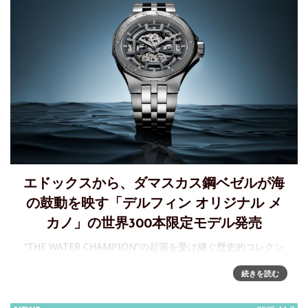
エドックスから、ダマスカス鋼ベゼルが海
の鼓動を映す「デルフィン オリジナル メ
カノ」の世界300本限定モデル発売
“THE WATER CHAMPION”の起源を受け継ぐ歴史的コレクシ
ョンが新たな次元へ～ダマスカス鋼ベゼルが海の鼓動を映す
続きを読む
「デルフィン オリジナル メカノ」の世界300本限定モデルを
11月25日に発売188