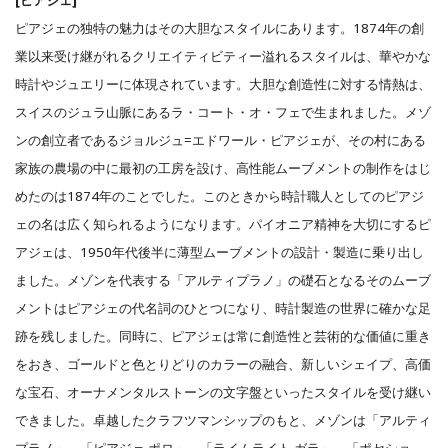
ピアジェの独特の魅力はその大胆なスタイルにあります。1874年の創
業以来受け継がれるクリエイティビティー溢れるスタイルは、華やかな
時計やジュエリーに体現されています。大胆な創造性に対する情熱は、
スイスのジュラ山脈にあるラ・コート・オ・フェで生まれました。メゾ
ンの創立者であるジョルジュ=エドワール・ピアジェが、その村にある
家族の農場の中に最初の工房を設け、高性能ムーブメントの制作をはじ
めたのは1874年のことでした。このときから時計職人としてのピアジ
ェの名は広く知られるようになります。パイオニア精神を大切にするピ
アジェは、1950年代後半に薄型ムーブメントの設計・製造に乗り出し
ました。メゾンを代表する「アルティプラノ」の礎石となるそのムーブ
メントはピアジェの代名詞のひとつになり、時計製造の世界に確かな足
跡を残しました。同時に、ピアジェは常に創造性と芸術的な価値に重き
をおき、ゴールドと色とりどりのカラーの融合、新しいシェイプ、高価
な宝石、オーナメンタルストーンの文字盤といったスタイルを受け継い
できました。卓越したクラフツマンシップのもと、メゾンは「アルティ
プラノ」、「ピアジェ ポロ」、「ライムライト ガラ」、「ポセショ