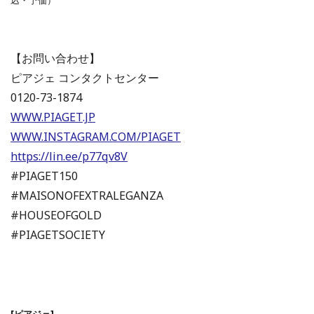
【お問い合わせ】
ピアジェ コンタクトセンター
0120-73-1874
WWW.PIAGET.JP
WWW.INSTAGRAM.COM/PIAGET
https://lin.ee/p77qv8V
#PIAGET150
#MAISONOFEXTRALEGANZA
#HOUSEOFGOLD
#PIAGETSOCIETY
[ピアジェ]