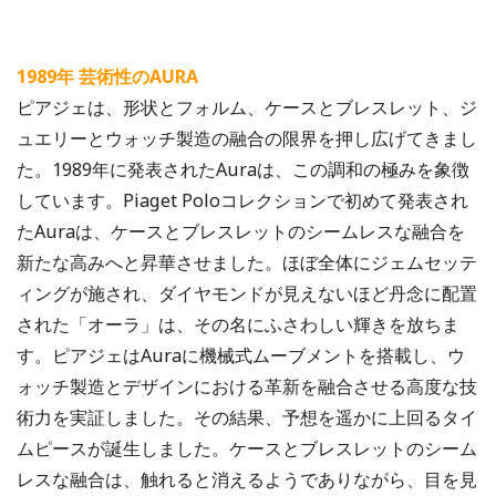
1989年 芸術性のAURA
ピアジェは、形状とフォルム、ケースとブレスレット、ジ
ュエリーとウォッチ製造の融合の限界を押し広げてきまし
た。1989年に発表されたAuraは、この調和の極みを象徴
しています。Piaget Poloコレクションで初めて発表され
たAuraは、ケースとブレスレットのシームレスな融合を
新たな高みへと昇華させました。ほぼ全体にジェムセッテ
ィングが施され、ダイヤモンドが見えないほど丹念に配置
された「オーラ」は、その名にふさわしい輝きを放ちま
す。ピアジェはAuraに機械式ムーブメントを搭載し、ウ
ォッチ製造とデザインにおける革新を融合させる高度な技
術力を実証しました。その結果、予想を遥かに上回るタイ
ムピースが誕生しました。ケースとブレスレットのシーム
レスな融合は、触れると消えるようでありながら、目を見