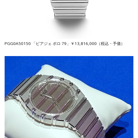
PGG0A50150 「ピアジェ ポロ 79」￥13,816,000（税込・予価）