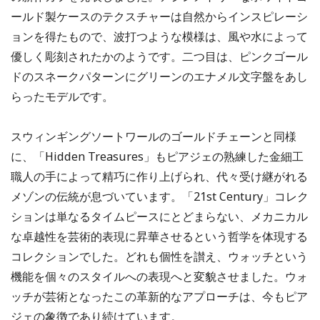
ールド製ケースのテクスチャーは自然からインスピレーシ
ョンを得たもので、波打つような模様は、風や水によって
優しく彫刻されたかのようです。二つ目は、ピンクゴール
ドのスネークパターンにグリーンのエナメル文字盤をあし
らったモデルです。
スウィンギングソートワールのゴールドチェーンと同様
に、「Hidden Treasures」もピアジェの熟練した金細工
職人の手によって精巧に作り上げられ、代々受け継がれる
メゾンの伝統が息づいています。「21st Century」コレク
ションは単なるタイムピースにとどまらない、メカニカル
な卓越性を芸術的表現に昇華させるという哲学を体現する
コレクションでした。どれも個性を讃え、ウォッチという
機能を個々のスタイルへの表現へと変貌させました。ウォ
ッチが芸術となったこの革新的なアプローチは、今もピア
ジェの象徴であり続けています。