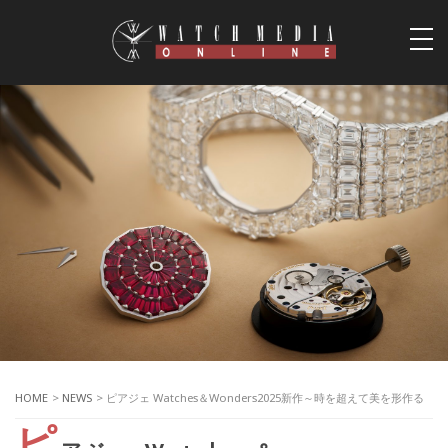
togg
navi
HOME
>
NEWS
> ピアジェ Watches＆Wonders2025新作～時を超えて美を形作る
ピ