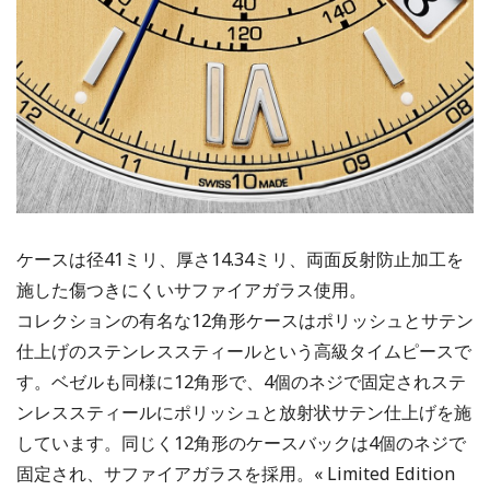
ケースは径41ミリ、厚さ14.34ミリ、両面反射防止加工を
施した傷つきにくいサファイアガラス使用。
コレクションの有名な12角形ケースはポリッシュとサテン
仕上げのステンレススティールという高級タイムピースで
す。ベゼルも同様に12角形で、4個のネジで固定されステ
ンレススティールにポリッシュと放射状サテン仕上げを施
しています。同じく12角形のケースバックは4個のネジで
固定され、サファイアガラスを採用。« Limited Edition