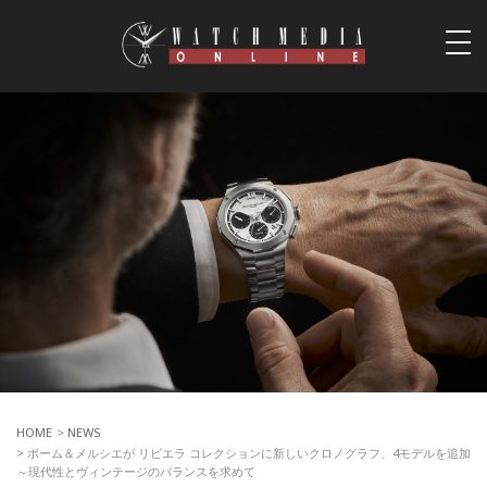
togg
navi
HOME
>
NEWS
> ボーム＆メルシエが リビエラ コレクションに新しいクロノグラフ、4モデルを追加
～現代性とヴィンテージのバランスを求めて