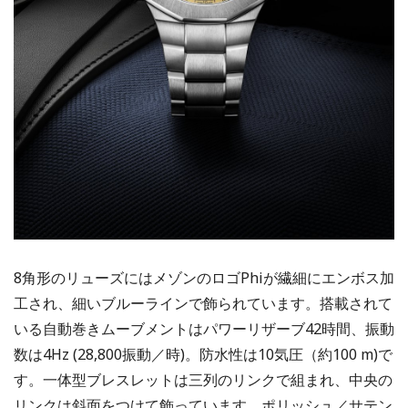
8角形のリューズにはメゾンのロゴPhiが繊細にエンボス加
工され、細いブルーラインで飾られています。搭載されて
いる自動巻きムーブメントはパワーリザーブ42時間、振動
数は4Hz (28,800振動／時)。防水性は10気圧（約100 m)で
す。一体型ブレスレットは三列のリンクで組まれ、中央の
リンクは斜面をつけて飾っています。ポリッシュ／サテン