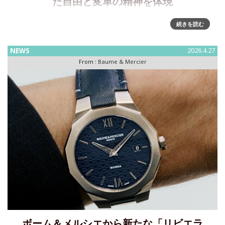
た自由と変革の精神を体現
新レディスコレクション、ジョイア ドゥ ボーム＆メルシエボ
続きを読む
ーム＆メルシエは自由でちょっぴり反骨精神もあるモダンな
若い女性向けの新コレクション、ジョイア ドゥ ボーム＆メル
NEWS
2026.4.27
シエを発表いたします。くつろぎの時からごく自然にエレガ
From :
Baume & Mercier
ンスの時
ボーム＆メルシエから新たな「リビエラ