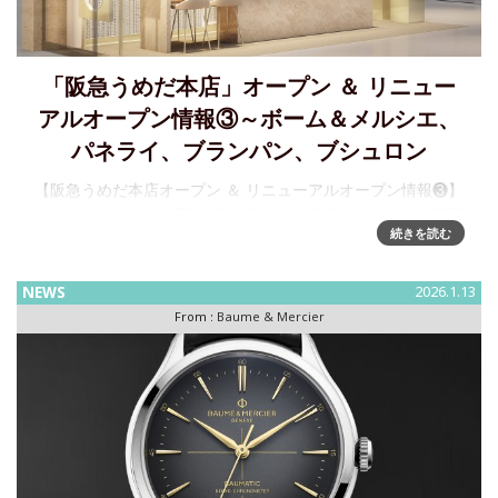
「阪急うめだ本店」オープン ＆ リニュー
アルオープン情報③～ボーム＆メルシエ、
パネライ、ブランパン、ブシュロン
【阪急うめだ本店オープン ＆ リニューアルオープン情報❸】
ボーム＆メルシエ、国内3店舗目となる直営ブティックが関西
続きを読む
に初オープン 2026年3月20日（金・祝）、阪急うめだ本店６
階 HANKYU LUXURYウォッチギャラリーに、の国
NEWS
2026.1.13
From :
Baume & Mercier