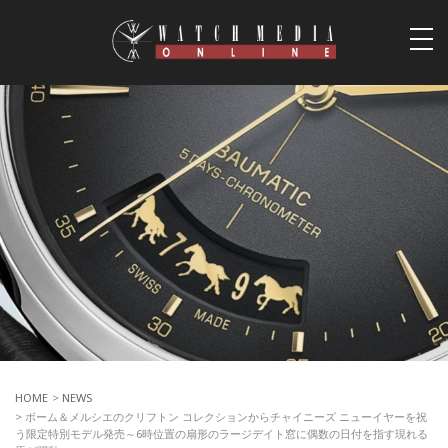
togg
navi
HOME
>
NEWS
> ボーム＆メルシエのクリフトン コレクションからチャイニーズ ニューイヤーを祝
う限定特別モデル発売～6時位置の扇形のラージデイト窓に偶数の日付を指す現れる