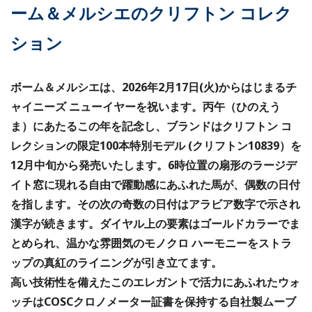
ーム＆メルシエのクリフトン コレク
ション
ボーム＆メルシエは、2026年2月17日(火)からはじまるチ
ャイニーズ ニューイヤーを祝います。丙午（ひのえう
ま）にあたるこの年を記念し、ブランドはクリフトン コ
レクションの限定100本特別モデル (クリフトン10839）を
12月中旬から発売いたします。6時位置の扇形のラージデ
イト窓に現れる自由で躍動感にあふれた馬が、偶数の日付
を指します。その次の奇数の日付はアラビア数字で示され
漢字が続きます。ダイヤル上の要素はゴールドカラーでま
とめられ、温かな雰囲気のモノクロ ハーモニーをストラ
ップの真紅のライニングが引き立てます。
高い技術性を備えたこのエレガントで活力にあふれたウォ
ッチはCOSCクロノメーター証書を保持する自社製ムーブ