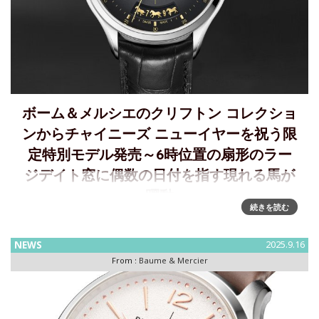
ボーム＆メルシエのクリフトン コレクショ
ンからチャイニーズ ニューイヤーを祝う限
定特別モデル発売～6時位置の扇形のラー
ジデイト窓に偶数の日付を指す現れる馬が
躍動
続きを読む
チャイニーズ ニューイヤーを祝うボーム＆メルシエのクリフ
トン コレクションボーム＆メルシエは、2026年2月17日(火)
NEWS
2025.9.16
からはじまるチャイニーズ ニューイヤーを祝います。丙午
From :
Baume & Mercier
（ひのえうま）にあたるこの年を記念し、ブランドはクリフ
トン コ