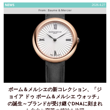
発表したとおり、ダミアーニ・グループがプライベート・ト
NEWS
2026.4.27
ランザクションにより、高級時計ブランド「ボーム＆メルシ
From :
Baume & Mercier
エ」の全株
ボーム＆メルシエの新コレクション、「ジ
ョイア ドゥ ボーム＆メルシエ ウォッチ」
の誕生～ブランドが受け継ぐDNAに刻まれ