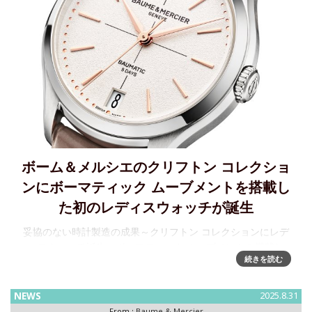
ボーム＆メルシエのクリフトン コレクショ
ンにボーマティック ムーブメントを搭載し
た初のレディスウォッチが誕生
妥協のない時計製造の成果～クリフトン コレクションにレデ
ィスウォッチ誕生、ボーマティック ムーブメントを搭載し
続きを読む
た、初のレディスウォッチ ボーム＆メルシエは、全ての人々
に同じ水準の時計製造を提供するよう尽力しています。現代
的で大胆な
NEWS
2025.8.31
From :
Baume & Mercier