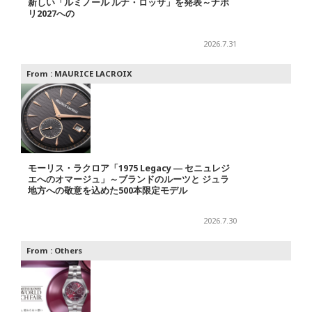
新しい「ルミノール ルナ・ロッサ」を発表～ナポ
リ2027への
2026.7.31
From :
MAURICE LACROIX
モーリス・ラクロア「1975 Legacy ― セニュレジ
エへのオマージュ」～ブランドのルーツと ジュラ
地方への敬意を込めた500本限定モデル
2026.7.30
From :
Others