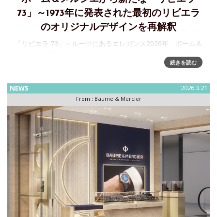
73」～1973年に発表された最初のリビエラ
のオリジナルデザインを再解釈
「リビエラ 73」～ルーツにあるエレガンス2026年、ボーム＆
メルシエはアイコンのコレクションに「リビエラ 73」を加え
続きを読む
ます。39mmの3つのクォーツ新モデルを揃えたこのシリーズ
は、1973年に発売された最初のリビエラのオリジナルデザイ
NEWS
2026.3.21
From :
Baume & Mercier