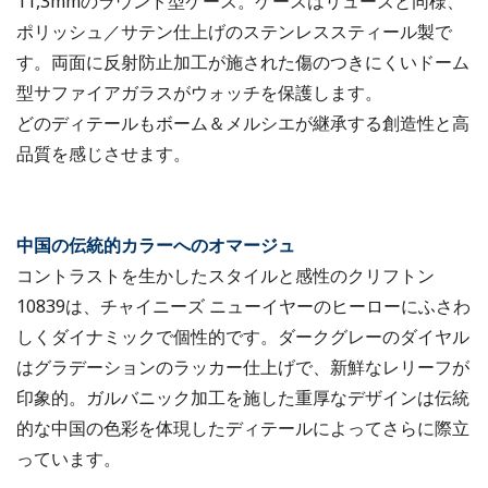
11,3mmのラウンド型ケース。ケースはリューズと同様、
ポリッシュ／サテン仕上げのステンレススティール製で
す。両面に反射防止加工が施された傷のつきにくいドーム
型サファイアガラスがウォッチを保護します。
どのディテールもボーム＆メルシエが継承する創造性と高
品質を感じさせます。
中国の伝統的カラーへのオマージュ
コントラストを生かしたスタイルと感性のクリフトン
10839は、チャイニーズ ニューイヤーのヒーローにふさわ
しくダイナミックで個性的です。ダークグレーのダイヤル
はグラデーションのラッカー仕上げで、新鮮なレリーフが
印象的。ガルバニック加工を施した重厚なデザインは伝統
的な中国の色彩を体現したディテールによってさらに際立
っています。