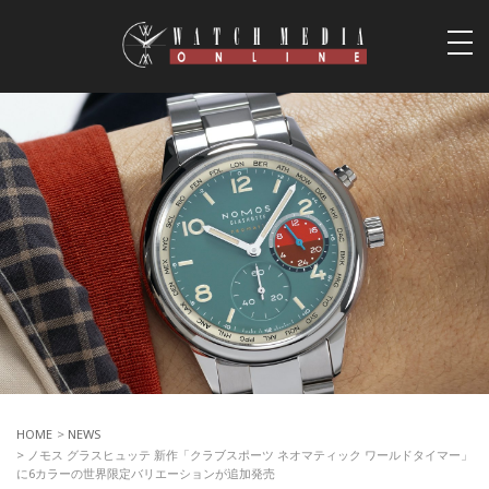
togg
navi
HOME
>
NEWS
> ノモス グラスヒュッテ 新作「クラブスポーツ ネオマティック ワールドタイマー」
に6カラーの世界限定バリエーションが追加発売