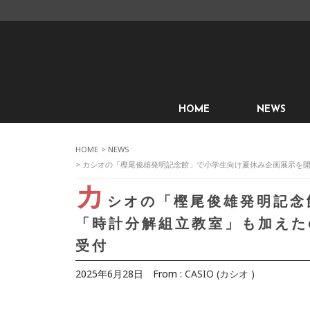
HOME
NEWS
HOME
>
NEWS
> カシオの「樫尾俊雄発明記念館」で小学生向け夏休み企画展示を
カ
シオの「樫尾俊雄発明記念
「時計分解組立教室」も加えた
受付
2025年6月28日
From :
CASIO (カシオ )