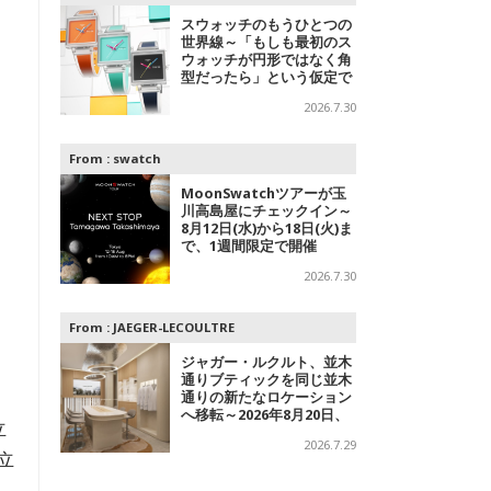
スウォッチのもうひとつの
世界線～「もしも最初のス
ウォッチが円形ではなく角
型だったら」という仮定で
追及されたコレクション
2026.7.30
From :
swatch
MoonSwatchツアーが玉
川高島屋にチェックイン～
8月12日(水)から18日(火)ま
で、1週間限定で開催
2026.7.30
From :
JAEGER-LECOULTRE
ジャガー・ルクルト、並木
通りブティックを同じ並木
通りの新たなロケーション
へ移転～2026年8月20日、
立
フラッグシップブティック
2026.7.29
をオープン
立