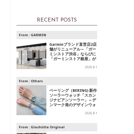
RECENT POSTS
From :
GARMIN
Garminブランド直営店2店
舗がリニューアル～「ガー
ミンストア渋谷」ならびに
「ガーミンストア銀座」が
移転オープン
2026.8.1
From :
Others
ベーリング（BERING) 新作
ソーラーウォッチ「スカン
ジナビアンソーラー」～デ
ンマーク発のデザインウォ
ッチブランドからの「アイ
2026.8.1
スブルー」コレクション
From :
Glashütte Original