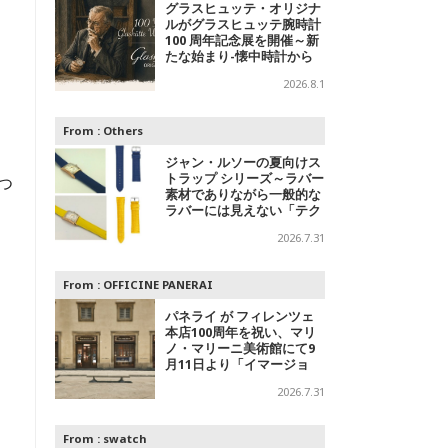
グラスヒュッテ・オリジナ
ルがグラスヒュッテ腕時計
100 周年記念展を開催～新
たな始まり-懐中時計から
腕時計へ
2026.8.1
From :
Others
ジャン・ルソーの夏向けス
トラップ シリーズ～ラバー
つ
素材でありながら一般的な
、
ラバーには見えない「テク
スチャードラバー」
2026.7.31
From :
OFFICINE PANERAI
パネライ が フィレンツェ
本店100周年を祝い、マリ
ノ・マリーニ美術館にて9
月11日より「イマージョ
ン」パネライ ブランド エ
2026.7.31
キシビションを開催
From :
swatch