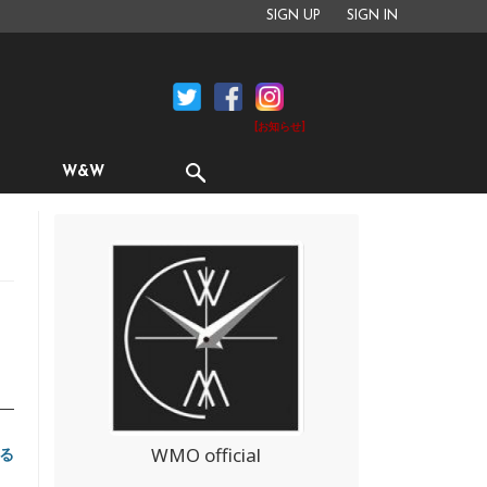
SIGN UP
SIGN IN
[お知らせ]
W&W
～
り
WMO official
る