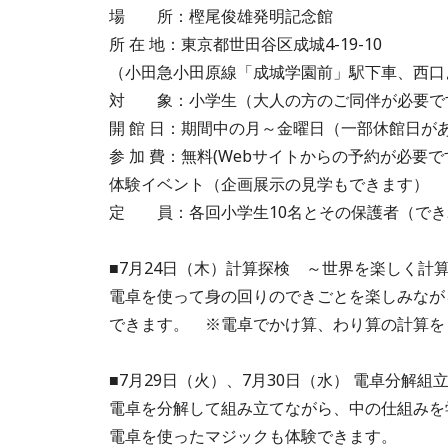
場 所：樫尾俊雄発明記念館
所 在 地：東京都世田谷区成城4-19-10
（小田急小田原線「成城学園前」駅下車、西口
対 象：小学生（大人の方のご同伴が必要で
開 館 日：期間中の月～金曜日（一部休館日が
参 加 費：無料(Webサイトからの予約が必要で
体験イベント（企画展示の見学もできます）
定 員：各回小学生10名とその保護者（でき
■7月24日（木）計算探検 ～世界を楽しく計算しよう
電卓を使って身の回りのできごとを楽しみなが
できます。 ※電卓でかけ算、わり算の計算を
■7月29日（火）、7月30日（水） 電卓分解組立教室(
電卓を分解して組み立てながら、中の仕組みを
電卓を使ったマジックも体験できます。