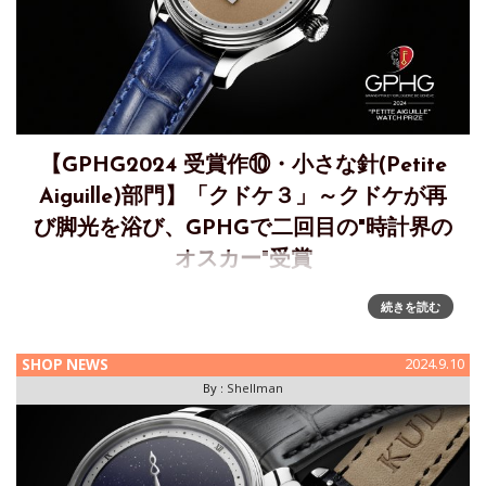
【GPHG2024 受賞作⑩・小さな針(Petite
Aiguille)部門】「クドケ３」～クドケが再
び脚光を浴び、GPHGで二回目の"時計界の
オスカー"受賞
独立系時計メーカー KUDOKE、大きな成果を祝う～GPHGで
続きを読む
名誉ある「小さな針(Petite Aiguille)賞」を受賞独立系時計メ
ーカー KUDOKEは、ジュネーブ時計グランプリ（GPHG）で
SHOP NEWS
2024.9.10
名誉ある「小さな針(Petite Aigu
By :
Shellman