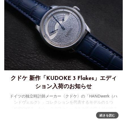
クドケ 新作「KUDOKE 3 Flakes」エディ
ション入荷のお知らせ
ドイツの独立時計師メーカー〈クドケ〉の「HANDwerk（ハ
ンドヴェルク）」コレクションを代表するモデルの１つ
「KUDOKE３」から、ステファン・クドケ氏の職人技が光る
「Flakes（フレイクス）」エディションが入荷しました。 詳
続きを読む
細につき