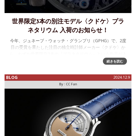
世界限定3本の別注モデル〈クドケ〉プラ
ネタリウム 入荷のお知らせ！
今年、ジュネーブ・ウォッチ・グランプリ（GPHG）で、2度
目の受賞を果たした注目の独立時計師メーカー〈クドケ〉か
ら、わずか世界限定3本の『プラネタリウム』という作品が入
荷いたしました。この特別な作品は、私たちシェルマンが
続きを読む
2024年4月にクド
BLOG
2024.12.9
By :
CC Fan