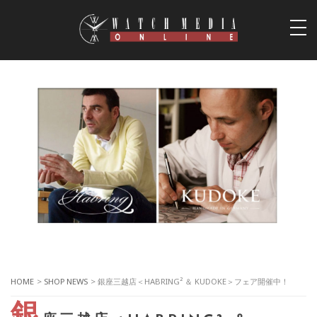
togg
navi
HOME
>
SHOP NEWS
> 銀座三越店＜HABRING² ＆ KUDOKE＞フェア開催中！
銀