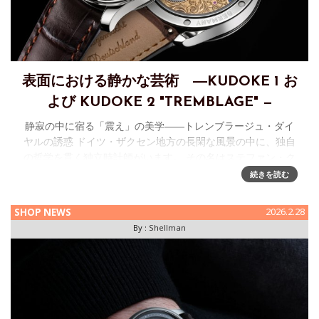
表面における静かな芸術 ―KUDOKE 1 お
よび KUDOKE 2 "TREMBLAGE" —
静寂の中に宿る「震え」の美学――トレンブラージュ・ダイ
ヤルの誘惑 ドイツ・ザクセン地方の長閑な風景の中に、独自
の哲学を貫く独立時計師がいます。 その名はステファン・ク
ドケ。彼の手から生み出されるタイムピースは、過度な装飾
続きを読む
をせず、手仕
SHOP NEWS
2026.2.28
By :
Shellman