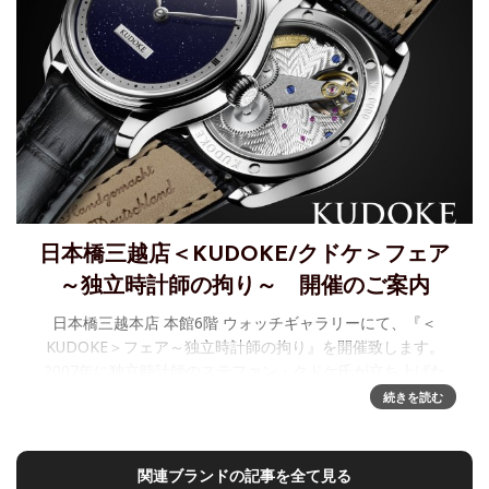
日本橋三越店＜KUDOKE/クドケ＞フェア
～独立時計師の拘り～ 開催のご案内
日本橋三越本店 本館6階 ウォッチギャラリーにて、『＜
KUDOKE＞フェア～独立時計師の拘り』を開催致します。
2007年に独立時計師のステファン・クドケ氏が立ち上げた
「KUDOKE」。2019年のGPHG※１で、“Petit
続きを読む
関連ブランドの記事を全て見る