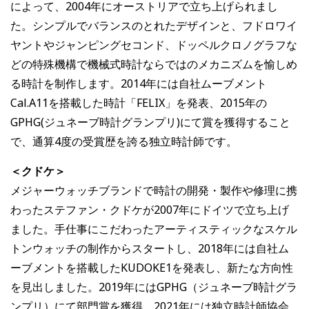
によって、2004年にオーストリアで立ち上げられまし
た。シンプルでバランスのとれたデザインと、フドロワイ
ヤントやジャンピングセコンド、ドッペルクロノグラフな
どの特殊機構で機械式時計ならではのメカニズムを愉しめ
る時計を制作します。2014年には自社ムーブメント
Cal.A11を搭載した時計「FELIX」を発表、2015年の
GPHG(ジュネーブ時計グランプリ)にて賞を獲得すること
で、通算4度の受賞歴を誇る独立時計師です。
＜クドケ＞
メジャーウォッチブランドで時計の開発・製作や修理に携
わったステファン・クドケが2007年にドイツで立ち上げ
ました。手仕事にこだわったアーティスティックなスケル
トンウォッチの制作からスタートし、2018年には自社ム
ーブメントを搭載したKUDOKE1を発表し、新たな方向性
を見出しました。2019年にはGPHG（ジュネーブ時計グラ
ンプリ）にて部門賞を獲得、2021年には独立時計師協会