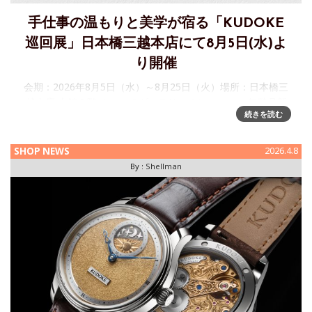
手仕事の温もりと美学が宿る「KUDOKE
巡回展」日本橋三越本店にて8月5日(水)よ
り開催
会期：2026年8月5日（水）～8月25日（火）場所：日本橋三
越本店 本館６階 ウォッチギャラリー / シェルマン 伊勢丹新
続きを読む
宿店・銀座三越店にてご好評をいただいております、ドイツ
の独立時計師ステファン・クドケ（Stefan Kudoke）
SHOP NEWS
2026.4.8
By :
Shellman