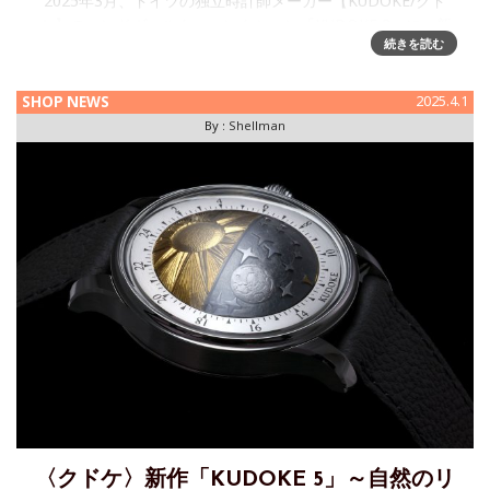
2025年3月、ドイツの独立時計師メーカー【KUDOKE/クド
ケ】のハンドヴェルク・コレクション「KUDOKE 3」に、新
続きを読む
たなダイヤルが発表されました。 詳細につきましては下記よ
りお問い合わせください。 【お問い合わせ先】日本橋三越本
店
SHOP NEWS
2025.4.1
By :
Shellman
〈クドケ〉新作「KUDOKE 5」～自然のリ