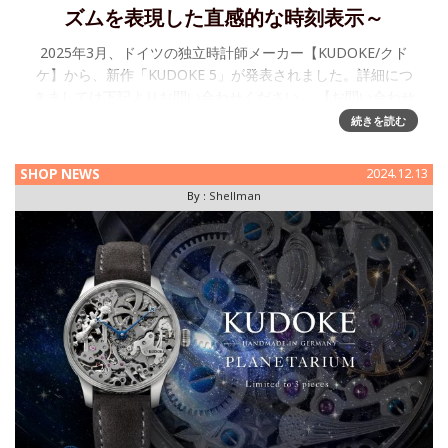
ズムを表現した直感的な時刻表示～
2025年3月、ドイツの独立時計師メーカー【KUDOKE/クド
ケ】から、新作「KUDOKE 5」が発表されました。詳細につ
きましては下記よりお問い合わせください。 【お問い合わせ
先】日本橋三越本店 本館6階 ウォッチギャラリー/シェルマン
続きを読む
SHOP NEWS
2024.12.13
By :
Shellman