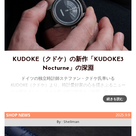
KUDOKE（クドケ）の新作「KUDOKE3
Nocturne」の深淵
ドイツの独立時計師ステファン・クドケ氏率いる
KUDOKE（クドケ）より、時計愛好家の心を揺さぶるニュー
スが届きました。クドケ氏は時計製造を「時間、職人技、そ
して姿勢の相互作用」であると定義しており、今回発表され
続きを読む
た新作はその哲学を濃密に反映し
SHOP NEWS
2025.9.9
By :
Shellman