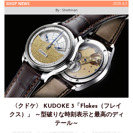
SHOP NEWS
2025.4.2
By :
Shellman
〈クドケ〉 KUDOKE 3「Flakes（フレイ
クス）」 ～型破りな時刻表示と最高のディ
テール～