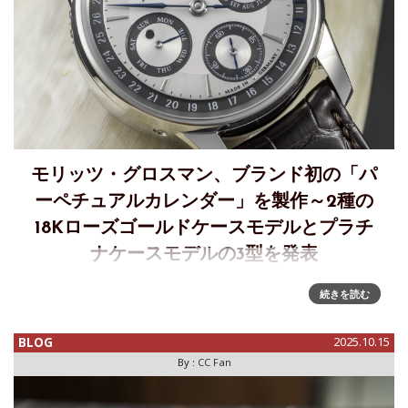
モリッツ・グロスマン、ブランド初の「パ
ーペチュアルカレンダー」を製作～2種の
18Kローズゴールドケースモデルとプラチ
ナケースモデルの3型を発表
モリッツ・グロスマンが新作「パーペチュアルカレンダー」
続きを読む
を発表モリッツ・グロスマンはブランド創立17周年を祝し、
新たなコンプリケーションモデル「パーペチュアルカレンダ
BLOG
2025.10.15
ー」を発表します。この新作はウォッチメイキングで最も複
By :
CC Fan
雑な機構の1つ