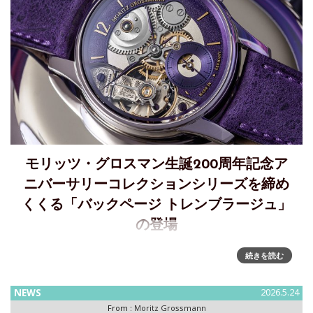
モリッツ・グロスマン生誕200周年記念ア
ニバーサリーコレクションシリーズを締め
くくる「バックページ トレンブラージュ」
の登場
モリッツ・グロスマン生誕200周年を記念する最後のアニバー
続きを読む
サリーコレクション、「バックページ トレンブラージュ」を
発表アニバーサリーコレクションシリーズを締めくくる「バ
NEWS
2026.5.24
ックページ トレンブラージュ」。モリッツ・グロスマン生誕
From :
Moritz Grossmann
200周