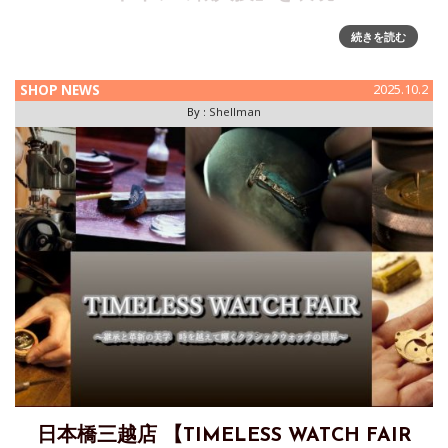
ダイヤルにアジュラージュ装飾を用いた新しい「ベヌー パワ
続きを読む
ーリザーブ」の発表モリッツ・グロスマンはアジュラージュ
装飾がダイヤルを彩る新しいデザインのパワーリザーブを発
SHOP NEWS
2025.10.2
表します。最上級の機構と時代を超えたデザインを実現する
By :
Shellman
ことは時計職人
日本橋三越店 【TIMELESS WATCH FAIR