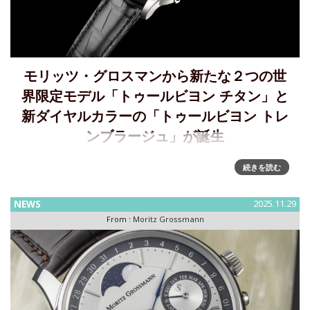
モリッツ・グロスマンから新たな２つの世
界限定モデル「トゥールビヨン チタン」と
新ダイヤルカラーの「トゥールビヨン トレ
ンブラージュ」が誕生
トゥールビヨン機構を搭載した2つの世界限定モデル～「トゥ
続きを読む
ールビヨン チタン」と「トゥールビヨン トレンブラージュ」
を発表モリッツ・グロスマンは新たな２つの世界限定モデル
NEWS
2025.11.29
「トゥールビヨン チタン」と新しいダイヤルカラーを採用し
From :
Moritz Grossmann
た「トゥール