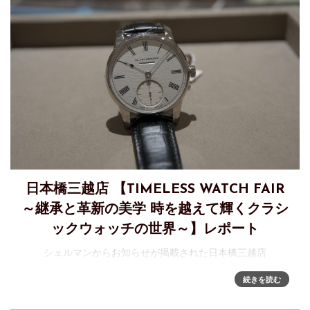
日本橋三越店 【TIMELESS WATCH FAIR
～継承と革新の美学 時を越えて輝くクラシ
ックウォッチの世界～】レポート
シェルマンからお知らせが掲載された日本橋三越店
【TIMELESS WATCH FAIR ～継承と革新の美学 時を越えて輝
続きを読む
くクラシックウォッチの世界～】、先日訪問して時計を拝見
するとともにお話を伺ってきたのでレポートします。