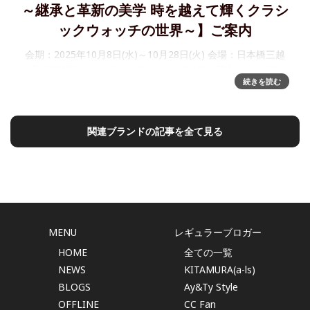
～継承と革新の美学 時を越えて輝くクラシ
ックウォッチの世界～】ご案内
会期：2025年10月8日(水)～10月28日(火) 会場：日本橋三越
店 本館6階 ウォッチギャラリー/cal.BAR お問合せ先： 03-
続きを読む
6225-2134 シェルマン日本橋三越店では、2025年10月8日
(水)～10月28日(火)
関連ブランドの記事を全て見る
MENU
レギュラーブロガー
HOME
全ての一覧
NEWS
KITAMURA(a-ls)
BLOGS
Ay&Ty Style
OFFLINE
CC Fan