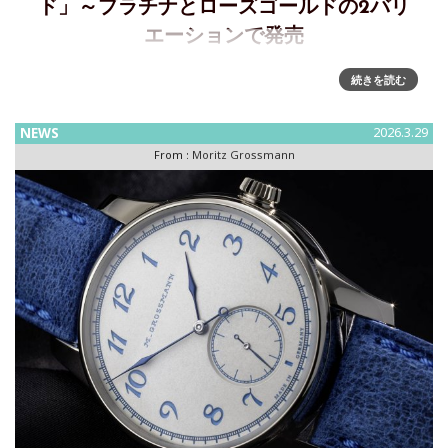
ド」～プラチナとローズゴールドの2バリ
エーションで発売
モリッツ・グロスマン生誕200周年を記念するアニバーサリー
続きを読む
コレクション第２弾「トレンブラージュ ゴールド」を発表
1826年3月27日に生まれたブランドの創業者である時計職人
NEWS
2026.3.29
モリッツ・グロスマンの生誕200周年を迎える2026年はグラ
From :
Moritz Grossmann
スヒ