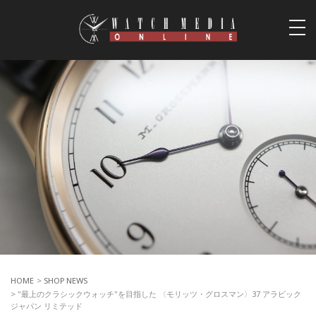
togg
navi
HOME
>
SHOP NEWS
> "最上のクラシックウォッチ"を目指した 〈モリッツ・グロスマン〉37 アラビック
ジャパン リミテッド