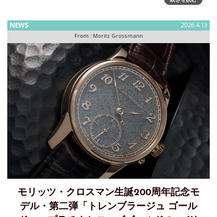
コレクション第3弾～「テフヌート シルバーフリクション グ
リーン」を発表モリッツ・グロスマン生誕200周記念モデルと
NEWS
2026.4.13
して、ホワイトゴールドケースに加え、ブランド初となるイ
From :
Moritz Grossmann
エロ
モリッツ・クロスマン生誕200周年記念モ
デル・第二弾「トレンブラージュ ゴール