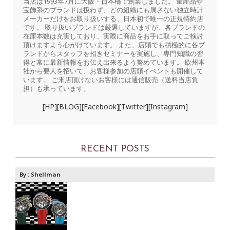
当店は1993年7月に大阪・日本橋で創業しました。 量産品や
宝飾系のブランドは扱わず、どの組織にも属さない独立時計
メーカーだけをお取り扱いする、日本初で唯一の正規特約店
です。 取り扱いブランドは厳選していますが、各ブランドの
在庫本数は充実しており、実際に商品をお手に取ってご検討
頂けますよう心がけています。 また、店頭でも積極的に各ブ
ランドからスタッフを招きセミナーを実施し、専門知識の習
得と常に最新情報をお伝え出来るよう努めています。 欧州本
社から要人を招いて、お客様参加の店頭イベントも開催して
います。 ご来店頂けないお客様には通信販売（送料当店負
担）も承っています。
[HP]
[BLOG]
[Facebook]
[Twitter]
[Instagram]
RECENT POSTS
By :
Shellman