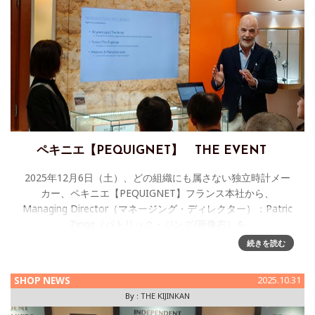
ペキニエ【PEQUIGNET】 THE EVENT
2025年12月6日（土）、どの組織にも属さない独立時計メー
カー、ペキニエ【PEQUIGNET】フランス本社から、
Managing Director（マネージング・ディレクター）：Patric
Zingg（パトリック・ジング/画像右）を
続きを読む
SHOP NEWS
2025.10.31
By :
THE KIJINKAN