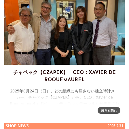
チャペック【CZAPEK】 CEO：XAVIER DE
ROQUEMAUREL
2025年8月24日（日）、どの組織にも属さない独立時計メー
カー、チャペック【CZAPEK】から、CEO：Xavier de
Roquemaurel（ザビエル・デ・ロックモーレル）が来店され
ました。 私が初めてザビエル
続きを読む
SHOP NEWS
2025.7.31