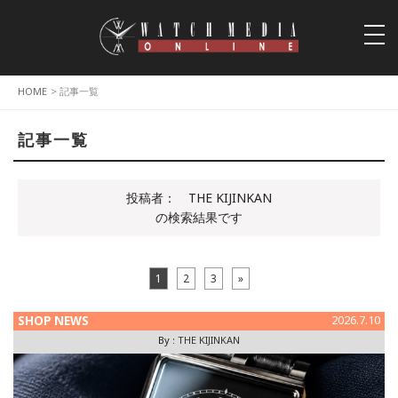
togg
navi
HOME
> 記事一覧
記事一覧
投稿者：
THE KIJINKAN
の検索結果です
1
2
3
»
SHOP NEWS
2026.7.10
By :
THE KIJINKAN