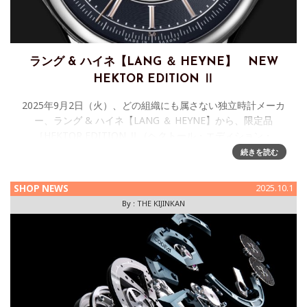
ラング & ハイネ【LANG ＆ HEYNE】 NEW
HEKTOR EDITION Ⅱ
2025年9月2日（火）、どの組織にも属さない独立時計メーカ
ー、ラング & ハイネ【LANG ＆ HEYNE】から、限定品
［HEKTOR EDITION Ⅱ（ヘクトール・エディション・
Ⅱ）］が発表されました。 ブラックダイ
続きを読む
SHOP NEWS
2025.10.1
By :
THE KIJINKAN