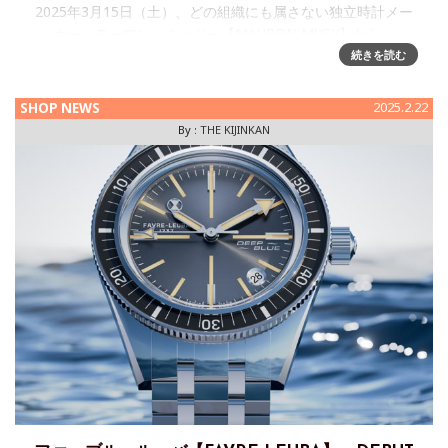
2025年3月15日（土）、どの組織にも属さない独立時計メー
カー、モーロン・ミュジー【MAURON MUSY】から、
Director Co-Founder：Christophe Musy（クリストフ・ミュ
続きを読む
ジー） と、Sales Mana
SHOP NEWS
2025.2.22
By :
THE KIJINKAN