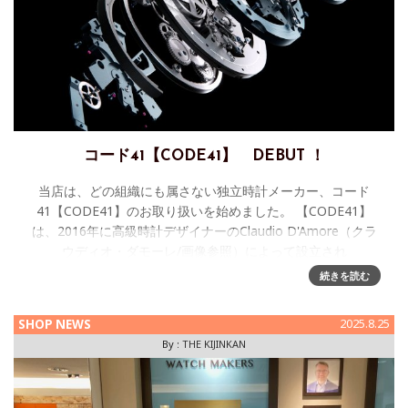
コード41【CODE41】 DEBUT ！
当店は、どの組織にも属さない独立時計メーカー、コード
41【CODE41】のお取り扱いを始めました。 【CODE41】
は、2016年に高級時計デザイナーのClaudio D'Amore（クラ
ウディオ・ダモーレ/画像参照）によって設立され
続きを読む
SHOP NEWS
2025.8.25
By :
THE KIJINKAN