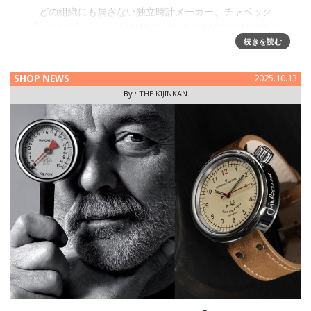
どの組織にも属さない独立時計メーカー、チャペック
【CZAPEK】から、［ANTARCTIQUE GRAND FEU WHITE
ENAMEL（アンタークティック・グラン・フー・ホワイト・
続きを読む
エナメル）］が入荷致しました。
SHOP NEWS
2025.10.13
By :
THE KIJINKAN