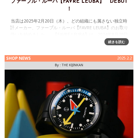
ファーブル・ルーバ【FAVRE LEUBA】 DEBUT
！
当店は2025年2月20日（木）、どの組織にも属さない独立時
計メーカー、ファーブル・ルーバ【FAVRE LEUBA】のお取り
扱いを始めました。 【FAVRE LEUBA】は、2024年8月29日
（木）～9月2日（月
続きを読む
SHOP NEWS
2025.2.2
By :
THE KIJINKAN