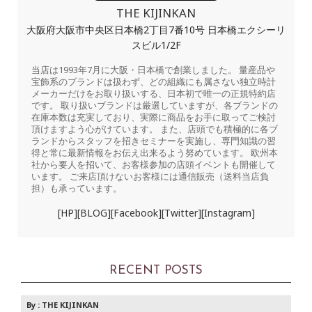
THE KIJINKAN
大阪府大阪市中央区日本橋2丁目7番10号 日本橋エクシーリ
スビル1/2F
当店は1993年7月に大阪・日本橋で創業しました。 量産品や
宝飾系のブランドは扱わず、どの組織にも属さない独立時計
メーカーだけをお取り扱いする、日本初で唯一の正規特約店
です。 取り扱いブランドは厳選していますが、各ブランドの
在庫本数は充実しており、実際に商品をお手に取ってご検討
頂けますよう心がけています。 また、店頭でも積極的に各ブ
ランドからスタッフを招きセミナーを実施し、専門知識の習
得と常に最新情報をお伝え出来るよう努めています。 欧州本
社から要人を招いて、お客様参加の店頭イベントも開催して
います。 ご来店頂けないお客様には通信販売（送料当店負
担）も承っています。
[HP]
[BLOG]
[Facebook]
[Twitter]
[Instagram]
RECENT POSTS
By :
THE KIJINKAN