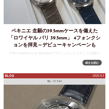
ペキニエ 念願の39.5mmケースを備えた
「ロワイヤル パリ 39.5mm」 4フォンクシ
ョンを拝見～デビューキャンペーンも
今年のWathces & Wondersでデビューしたペキニエ念願の
40mm切りのケースにカリブルロワイヤルキャリバーを収め
続きを読む
たロワイヤル パリ 39.5mm、いよいよ本格展開という事で実
機を改めて拝見してきました。今までも40mm以下の小径
BLOG
2025.6.3
By :
CC Fan