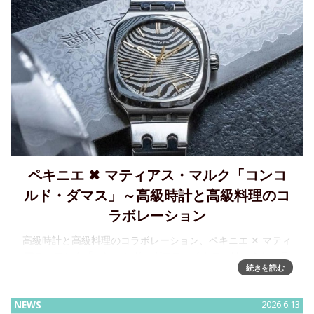
ペキニエ ✖ マティアス・マルク「コンコ
ルド・ダマス」～高級時計と高級料理のコ
ラボレーション
高級時計と高級料理のコラボレーション、ペキニエ ✕ マティ
アス・マルク「コンコルド・ダマス」ペキニエは、ミシュラ
続きを読む
ン星獲得シェフであり、マニュファクチュールのアンバサダ
ーを務めるマティアス・マルク氏とのコラボレーションによ
り、コンコ
NEWS
2026.6.13