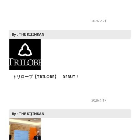
2026.2.21
By :
THE KIJINKAN
トリローブ【TRILOBE】 DEBUT !
2026.1.17
By :
THE KIJINKAN