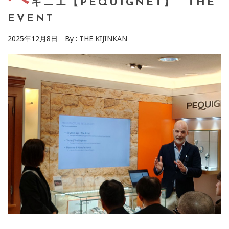
キニエ【PEQUIGNET】 THE
EVENT
2025年12月8日
By :
THE KIJINKAN