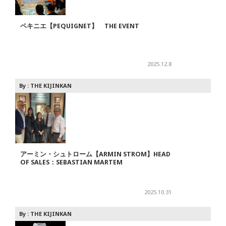
ペキニエ【PEQUIGNET】 THE EVENT
2025.12.8
By :
THE KIJINKAN
アーミン・シュトローム【ARMIN STROM】HEAD
OF SALES：SEBASTIAN MARTEM
2025.10.31
By :
THE KIJINKAN