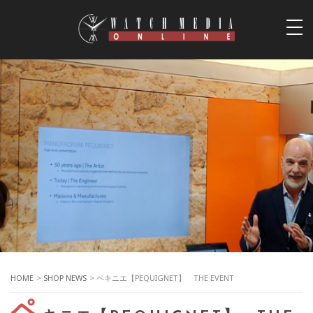
togg
navi
HOME
>
SHOP NEWS
> ペキニエ【PEQUIGNET】 THE EVENT
ペ