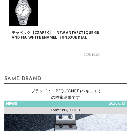
チャペック【CZAPEK】 NEW ANTARCTIQUE GR
AND FEU WHITE ENAMEL ［UNIQUE DIAL］
2025.10.20
SAME BRAND
ブランド：
PEQUIGNET (ペキニエ )
の検索結果です
NEWS
2026.6.13
From :
PEQUIGNET