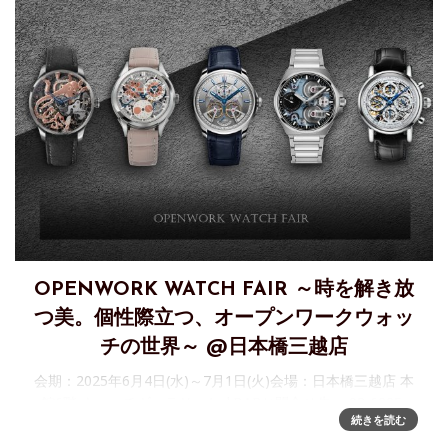
OPENWORK WATCH FAIR ～時を解き放
つ美。個性際立つ、オープンワークウォッ
チの世界～ @日本橋三越店
会期：2025年6月4日(水)～7月1日(火)会場：日本橋三越店 本
館6階 ウォッチギャラリー/cal.BARお問合せ先： 03-6225-
続きを読む
2134 シェルマン日本橋三越店では、2025年6月4日(水)～7月
1日(火)の期間、「OPENW