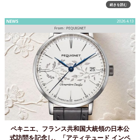
続きを読む
のクロノグラフ（１８１６年）”の歴史を持つフランス時計界
から 遂に、Made in Franceクロ
NEWS
2026.4.13
From :
PEQUIGNET
ペキニエ、フランス共和国大統領の日本公
式訪問を記念し、「アティテュード インペ