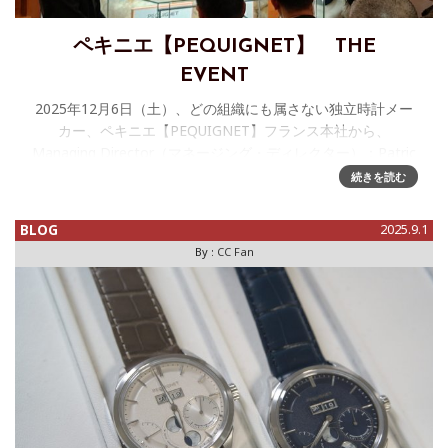
ペキニエ【PEQUIGNET】 THE
EVENT
2025年12月6日（土）、どの組織にも属さない独立時計メー
カー、ペキニエ【PEQUIGNET】フランス本社から、
Managing Director（マネージング・ディレクター）：Patric
Zingg（パトリック・ジング/画像右）を
続きを読む
BLOG
2025.9.1
By :
CC Fan