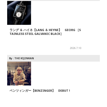
ラング ＆ ハイネ【LANG ＆ HEYNE】 GEORG ［S
TAINLESS STEEL GALVANIC BLACK］
2026.7.10
By :
THE KIJINKAN
ベンツィンガー【BENZINGER】 DEBUT !