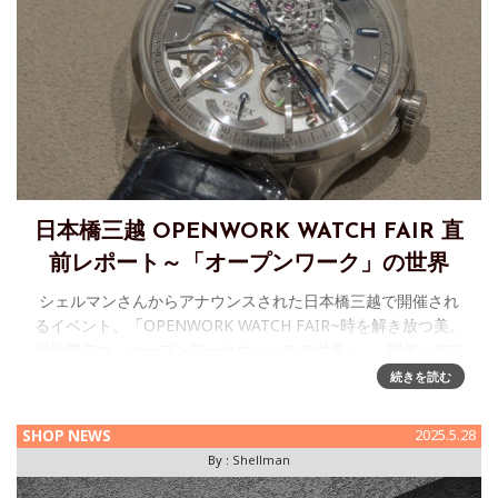
日本橋三越 OPENWORK WATCH FAIR 直
前レポート～「オープンワーク」の世界
シェルマンさんからアナウンスされた日本橋三越で開催され
るイベント、「OPENWORK WATCH FAIR~時を解き放つ美。
個性際立つ、オープンワークウォッチの世界~」。開催に先立
ち、出展される作品群を拝見するとともに、イベントについ
続きを読む
てお話
SHOP NEWS
2025.5.28
By :
Shellman