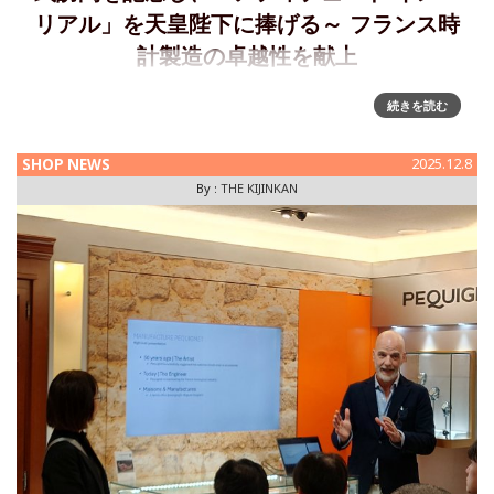
リアル」を天皇陛下に捧げる～ フランス時
計製造の卓越性を献上
フレンチ マニュファクチュール、ペキニエ「アティテュード
続きを読む
インペリアル」～ 日本の天皇陛下に フランス時計製造の卓越
性を捧げる フランス共和国大統領の日本公式訪問を記念し、
SHOP NEWS
2025.12.8
マニュファクチュール・ペキニエは、唯一無二の作品「アテ
By :
THE KIJINKAN
ィテュード・