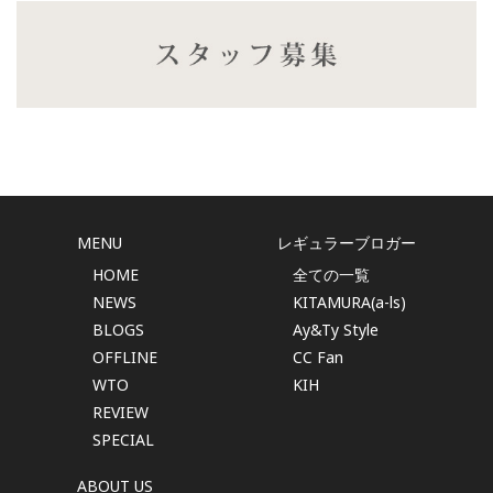
MENU
レギュラーブロガー
HOME
全ての一覧
NEWS
KITAMURA(a-ls)
BLOGS
Ay&Ty Style
OFFLINE
CC Fan
WTO
KIH
REVIEW
SPECIAL
ABOUT US