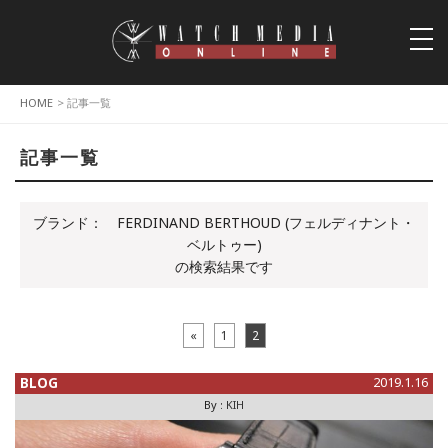
togg
navi
HOME
> 記事一覧
記事一覧
ブランド：
FERDINAND BERTHOUD (フェルディナント・
ベルトゥー)
の検索結果です
«
1
2
BLOG
2019.1.16
By :
KIH