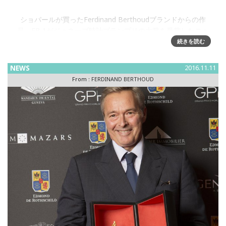
ー
ショパールが買ったFerdinand Berthoudブランドからの作
品、FB 1がジュネーブ時計ブランプリの大賞を受賞したニュ
ースを載せたのはつい最近のことでしたが、先日その実機が
続きを読む
たまたま日本に来ており、拝見する機会に恵まれました。マ
リン
NEWS
2016.11.11
From :
FERDINAND BERTHOUD