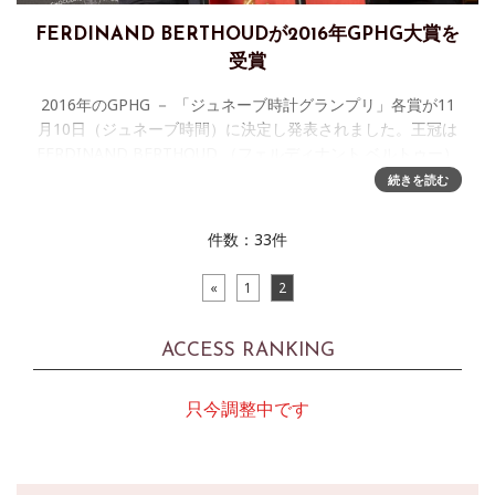
FERDINAND BERTHOUDが2016年GPHG大賞を
受賞
2016年のGPHG － 「ジュネーブ時計グランプリ」各賞が11
月10日（ジュネーブ時間）に決定し発表されました。王冠は
FERDINAND BERTHOUD （フェルディナント ベルトゥー）
（by Chopard （ショパール
続きを読む
件数：33件
«
1
2
ACCESS RANKING
只今調整中です