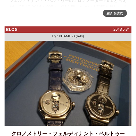
フェルディナント・ベルトゥーのクロノメーター FB１と言え
ば、GPHG 2016のグランプリを取ったという記憶も新しいで
すが、ホワイトゴールド、ローズゴールド、そしてプラチ
続きを読む
ナ、チタン、とケースの素材別にバリエーションを増やして
きました。と言
BLOG
2018.5.31
By :
KITAMURA(a-ls)
クロノメトリー・フェルディナント・ベルトゥー