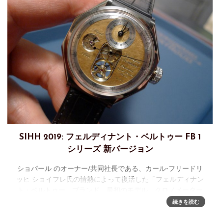
SIHH 2019: フェルディナント・ベルトゥー FB 1
シリーズ 新バージョン
ショパール のオーナー/共同社長である、カール-フリードリ
ッヒ ショイフレ氏の情熱によって復活した「フェルディナン
ト・ベルトゥー」ブランド。最初のモデル、クロノメーター
FB 1.1（ホワイトゴールド ケース）は、GPHGにてグランプ
続きを読む
リを受