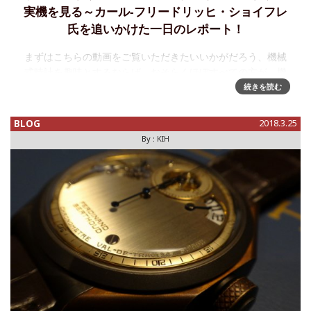
実機を見る～カール‐フリードリッヒ・ショイフレ
氏を追いかけた一日のレポート！
まずはこちらの動画をご覧いただきたいいかがだろう、機械
式時計を趣味とするならば、おそらくほぼすべての方が、機
械としての美しさや機構への探求心や、ともかく何らかのポ
続きを読む
ジティブな興味を抱くのではないかと思う。実際、この時計
についての否定的な評価や
BLOG
2018.3.25
By :
KIH