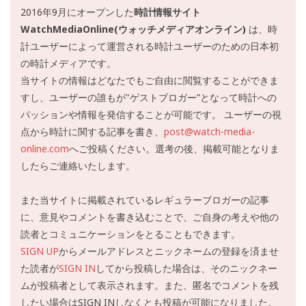
2016年9月にオープンした
時計情報サイト
WatchMediaOnline(ウォッチメディアオンライン)
は、時
計ユーザーによって運営される時計ユーザーのための日本初
の時計メディアです。
当サイトの情報はどなたでもご自由に閲覧することができま
すし、ユーザーの誰もが"ゲストブロガー”となって時計への
パッションや情報を発信することが可能です。 ユーザーの視
点から時計に関する記事を書き、
post@watch-media-
online.com
へご投稿ください。選考の後、掲載可能となりま
したらご連絡いたします。
また当サイトに掲載されているレギュラーブロガーの記事
に、意見やコメントを書き込むことで、ご自身の考えや他の
読者とコミュニケーションをとることもできます。
SIGN UP
からメールアドレスとニックネームの登録を済ませ
た読者が
SIGN IN
してから投稿した場合は、そのニックネー
ムが投稿者として表示されます。また、匿名でコメントを残
したい場合はSIGN INしなくとも投稿が可能になりました。