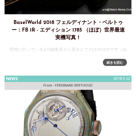
BaselWorld 2018 フェルディナント・ベルトゥ
ー：FB 1R - エディション 1785 （ほぼ）世界最速
実機写真！
現地に行っているa-ls編集長から届きたてのほやほやです（あ
あ、編集長、すみません・・・。お昼間のお仕事の出張と重
なってしまいまして・・・）。何はともあれ、ご覧くださ
続きを読む
い。左側がブロンズにパティナが付いた状態のもので、右側
は、また違うパティナ
NEWS
2018.3.22
From :
FERDINAND BERTHOUD