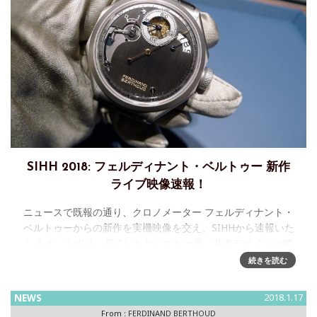
SIHH 2018: フェルディナント・ベルトゥー 新作
ライブ映像速報！
ニュースで既報の通り、クロノメーター フェルディナント・
ベルトゥーからの新作を実機映像を交え、SIHHから速報いた
します。まずは、見ていただくのが一番。基本デザインや機
構はFB 1から変わっていませんが、こちらはレギュレーター
続きを読む
で、ベルトゥー
NEWS
2018.1.17
From :
FERDINAND BERTHOUD