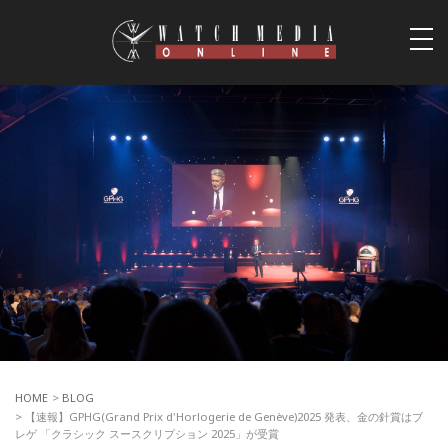
togg
navi
HOME
>
BLOG
> 【速報】GPHG(Grand Prix d'Horlogerie de Genève)2025 発表、金の針賞はブ
レゲ 「クラシック スースクリプション 2025」が受賞