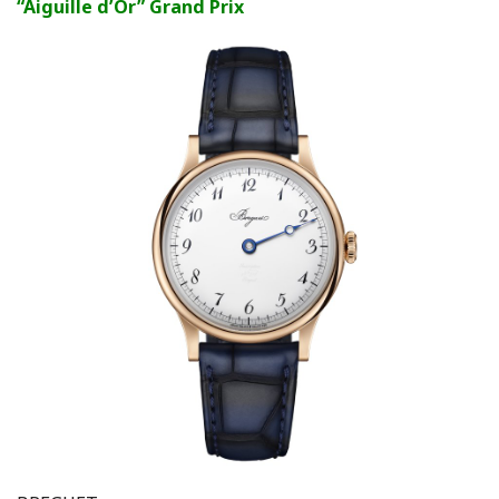
“Aiguille d’Or” Grand Prix