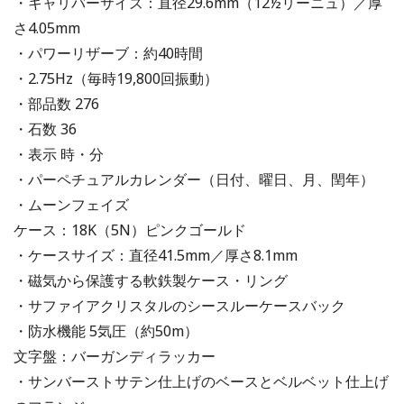
・キャリバーサイズ：直径29.6mm（12½リーニュ）／厚
さ4.05mm
・パワーリザーブ：約40時間
・2.75Hz（毎時19,800回振動）
・部品数 276
・石数 36
・表示 時・分
・パーペチュアルカレンダー（日付、曜日、月、閏年）
・ムーンフェイズ
ケース：18K（5N）ピンクゴールド
・ケースサイズ：直径41.5mm／厚さ8.1mm
・磁気から保護する軟鉄製ケース・リング
・サファイアクリスタルのシースルーケースバック
・防水機能 5気圧（約50m）
文字盤：バーガンディラッカー
・サンバーストサテン仕上げのベースとベルベット仕上げ