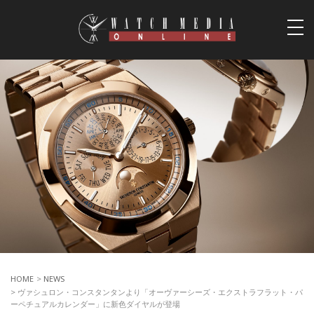
togg
navi
HOME
>
NEWS
> ヴァシュロン・コンスタンタンより「オーヴァーシーズ・エクストラフラット・パ
ーペチュアルカレンダー」に新色ダイヤルが登場