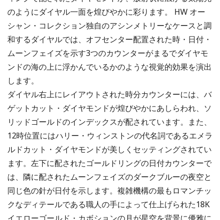
のようにダイヤル一面を煌びやかに彩ります。 HW オー
シャン・コレクション独自のアシンメトリーなケースと調
和するダイヤルでは、オフセンター配置された時・日付・
ムーンフェイズを示す3つのカウンターがまるでダイヤモ
ンドの海の上に浮かんでいるかのような視覚的効果を演出
します。
ダイヤル右上にレイアウトされた時分カウンターには、バ
ゲットカット・ダイヤモンドが煌びやかにあしらわれ、ソ
リッドゴールドのインデックスが配されています。また、
12時位置にはハリー・ウィンストンの代名詞であるエメラ
ルドカット・ダイヤモンドが美しくセッティングされてい
ます。左下に配されたゴールドリングの日付カウンターで
は、隣に配されたムーンフェイズのダークブルーの夜空と
同じ色の針が日付を示します。複雑機構の最もロマンチッ
クなディテールである職人の手によって仕上げられた18K
イエローゴールド・カボションの月が星空を背景に優雅に