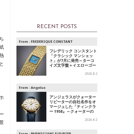
RECENT POSTS
ち
From :
FREDERIQUE CONSTANT
紙
フレデリック コンスタント
熱
「クラシック マンシェッ
ト」が7月に発売～ターコ
と
イズ文字盤＋イエローゴー
ルドと、ミントグリーン文
2026.8.2
字盤＋スチールの2モデル
From :
Angelus
ホ
アンジェラスがクォーター
リピーターの自社名作をオ
マージュした「ティンクラ
ー 1958』～クォーターの
ー
響き
2026.8.2
景
From :
PARMIGIANI FLEURIER