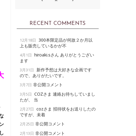
RECENT COMMENTS
300本限定品が何故２か月以
12月18日
上も販売しているかが不
hiroaki.sさん ありがとうござい
4月1日
ます
新作予想は大好きな企画です
3月31日
大
ので、ありがたいです。
非公開コメント
3月7日
COZさま 連絡お待ちしていまし
3月5日
たが、 当
今
cozさま 招待状をお送りしたの
2月27日
ですが、未着
な
非公開コメント
ン
2月25日
し
非公開コメント
2月13日