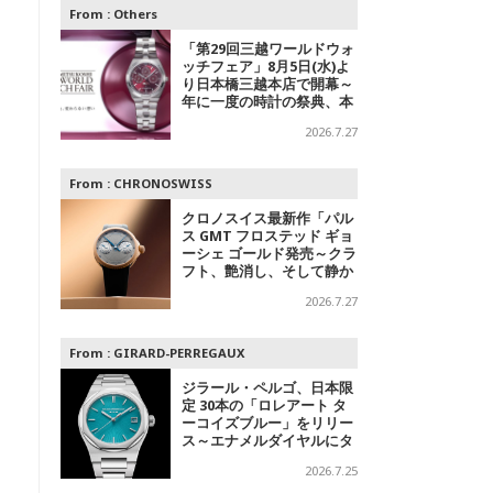
From :
Others
「第29回三越ワールドウォ
ッチフェア」8月5日(水)よ
り日本橋三越本店で開幕～
年に一度の時計の祭典、本
館1階 中央ホールでスペシ
2026.7.27
ャルエキシビジョンも
From :
CHRONOSWISS
クロノスイス最新作「パル
ス GMT フロステッド ギョ
ーシェ ゴールド発売～クラ
フト、艶消し、そして静か
なる主張
2026.7.27
From :
GIRARD-PERREGAUX
ジラール・ペルゴ、日本限
定 30本の「ロレアート タ
ーコイズブルー」をリリー
ス～エナメルダイヤルにタ
ーコイズブルーを採用
2026.7.25