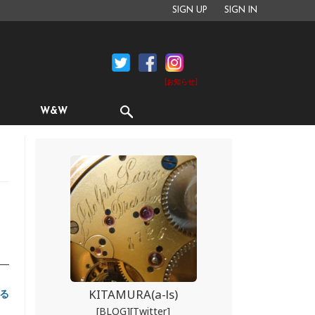
SIGN UP
SIGN IN
[お知らせ]
W&W
KITAMURA(a-ls)
る
[BLOG]
[Twitter]