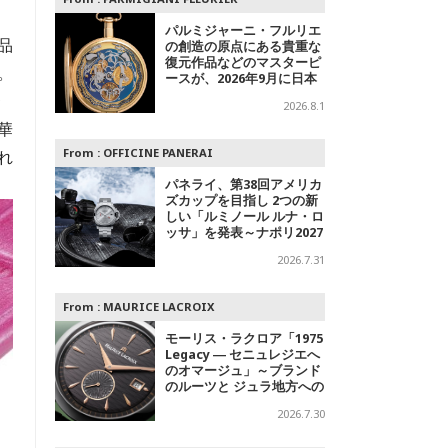
パルミジャーニ・フルリエ
品
の創造の原点にある貴重な
復元作品などのマスターピ
。
ースが、2026年9月に日本
で初めて特別公開
繁
2026.8.1
華
From :
OFFICINE PANERAI
れ
パネライ、第38回アメリカ
ズカップを目指し 2つの新
しい「ルミノール ルナ・ロ
ッサ」を発表～ナポリ2027
への
2026.7.31
From :
MAURICE LACROIX
モーリス・ラクロア「1975
Legacy ― セニュレジエへ
のオマージュ」～ブランド
のルーツと ジュラ地方への
敬意を込めた500本限定モ
2026.7.30
デル