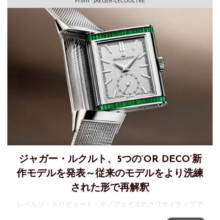
From :
JAEGER-LECOULTRE
ログラム
ジャガー・ルクルト、5つの‘OR DECO’新
作モデルを発表～従来のモデルをより洗練
された形で再解釈
レベルソ・トリビュート・モノフェイスのクリエイティブで
ヴィンテージな世界観を「レベルソ・トリビュート・モノフ