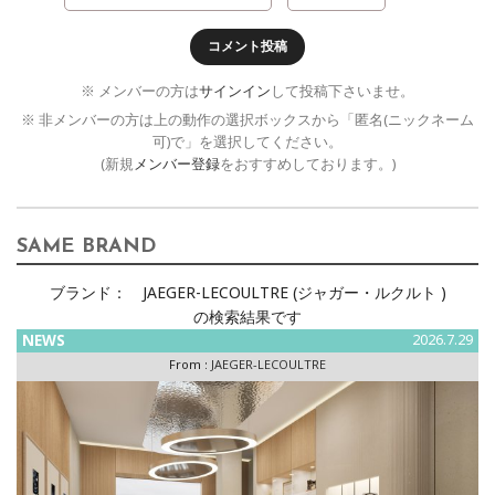
コメント投稿
※ メンバーの方は
サインイン
して投稿下さいませ。
※ 非メンバーの方は上の動作の選択ボックスから「匿名(ニックネーム
可)で」を選択してください。
(新規
メンバー登録
をおすすめしております。)
SAME BRAND
ブランド：
JAEGER-LECOULTRE (ジャガー・ルクルト )
の検索結果です
NEWS
2026.7.29
From :
JAEGER-LECOULTRE