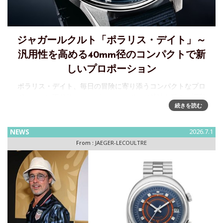
ジャガールクルト「ポラリス・デイト」～
汎用性を高める40mm径のコンパクトで新
しいプロポーション
ポラリス・デイト、毎日の冒険に寄り添うコンパクトなプロ
ポーション現代的なエレガンスとスポーツ精神を巧みに調和
続きを読む
させたジャガー・ルクルトは、ポラリス・デイトをコンパク
トな40mmケースで再解釈。直径40mmの新ケースにスリム
化、厚み12.9
NEWS
2026.7.1
From :
JAEGER-LECOULTRE