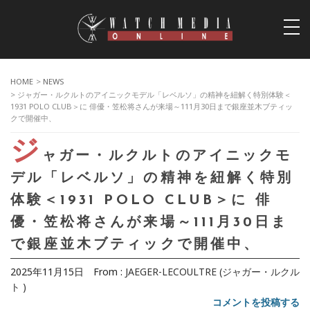
togg
navi
HOME
>
NEWS
> ジャガー・ルクルトのアイニックモデル「レベルソ」の精神を紐解く特別体験＜
1931 POLO CLUB＞に 俳優・笠松将さんが来場～111月30日まで銀座並木ブティッ
クで開催中、
ジ
ャガー・ルクルトのアイニックモ
デル「レベルソ」の精神を紐解く特別
体験＜1931 POLO CLUB＞に 俳
優・笠松将さんが来場～111月30日ま
で銀座並木ブティックで開催中、
2025年11月15日
From :
JAEGER-LECOULTRE (ジャガー・ルクル
ト )
コメントを投稿する