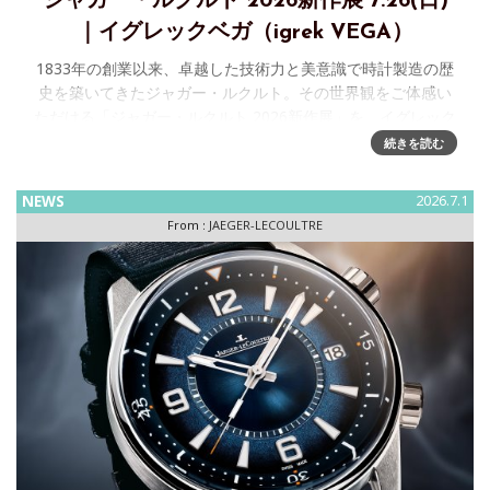
ジャガー・ルクルト 2026新作展 7.26(日)
｜イグレックベガ（igrek VEGA）
1833年の創業以来、卓越した技術力と美意識で時計製造の歴
史を築いてきたジャガー・ルクルト。その世界観をご体感い
ただける「ジャガー・ルクルト 2026新作展」を、イグレック
ベガ（igrek VEGA）にて開催いたします。 会場では、話
続きを読む
NEWS
2026.7.1
From :
JAEGER-LECOULTRE