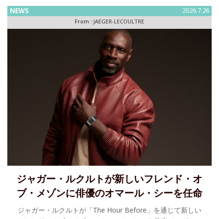
ー・ルクルトのための 新しい香りのシグネチャー～ ジャガ
NEWS
2026.7.26
ー・ルクルトが迎える「メイド・オブ・メーカーズ™」プロ
From :
JAEGER-LECOULTRE
グラムの新たな章ニコラ・ボンヌヴィルとの「メイド・オ
ブ・メ
ジャガー・ルクルトが新しいフレンド・オ
ブ・メゾンに俳優のオマール・シーを任命
ジャガー・ルクルトが「The Hour Before」を通じて新しい