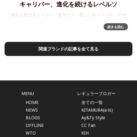
キャリバー、進化を続けるレベルソ
進化を続けるレベルソ。新サイズ、新しいキャリバー、デザ
インを強化1931 年以来、絶えず革新を重ねながら、決して損
続きを読む
なわれることのない レベルソのアイデンティティ。この度、
その デザインコードであるオリジナルにより忠実
関連ブランドの記事を全て見る
MENU
レギュラーブロガー
HOME
全ての一覧
NEWS
KITAMURA(a-ls)
BLOGS
Ay&Ty Style
OFFLINE
CC Fan
WTO
KIH