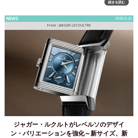
続きを読む
ェイス‘OR DECO’ シリーズ」からの5つの新作モデルで拡充
2025年に発売された18Kピンクゴール
NEWS
2026.6.23
From :
JAEGER-LECOULTRE
ジャガー・ルクルトがレベルソのデザイ
ン・バリエーションを強化～新サイズ、新