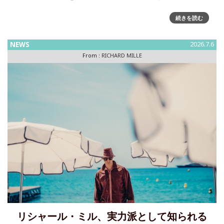
リシャール・ミル、RM HJ-02 インハウス オートマティック
続きを読む
トゥールビヨンを発表• 4つのカラーファミリーに分かれた、
12点のユニークピース• 自社開発のホワイトゴールド製 自動
NEWS
2026.7.6
巻きトゥールビヨンキャ
From :
RICHARD MILLE
リシャール・ミル、実力派として知られる