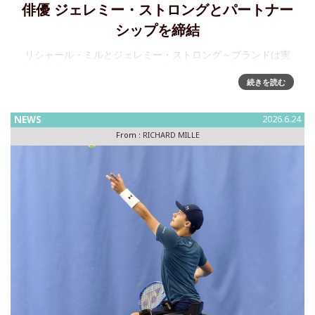
俳優 ジェレミー・ストロングとパートナー
シップを締結
リシャール・ミルとジェレミー・ストロング～ブランドは実
力派俳優とパートナーシップを締結『メディア王 〜華麗なる
続きを読む
一族〜』『アプレンティス』で高い評価を受ける実力派俳優
であり、アカデミー賞ノミネート（エミー賞、ゴールデング
ローブ賞、クリティ
NEWS
2026.6.24
From :
RICHARD MILLE