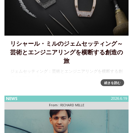
リシャール・ミルのジェムセッティング～
芸術とエンジニアリングを横断する創造の
旅
ジェムセッティング：芸術とエンジニアリングを横断する創
造の旅歴史を通じて、ダイヤモンドやカラーストーンは、ジ
続きを読む
ュエリーや時計をはじめとするさまざまなオブジェを彩って
きました。リシャール・ミルにおけるジェムセッティング
は、美しさ、技術的完成
NEWS
2026.6.19
From :
RICHARD MILLE