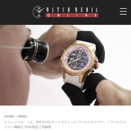
togg
navi
HOME
>
NEWS
> リシャール・ミル「RM 63-02 オートマティック ワールドタイマー」～ワールドタ
イマー機構を100本限定で再解釈