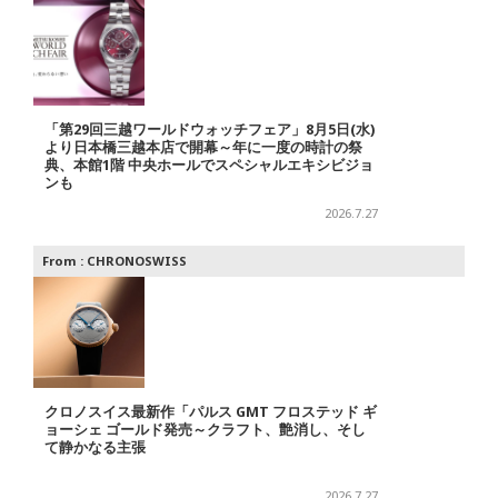
「第29回三越ワールドウォッチフェア」8月5日(水)
より日本橋三越本店で開幕～年に一度の時計の祭
典、本館1階 中央ホールでスペシャルエキシビジョ
ンも
2026.7.27
From :
CHRONOSWISS
クロノスイス最新作「パルス GMT フロステッド ギ
ョーシェ ゴールド発売～クラフト、艶消し、そし
て静かなる主張
2026.7.27