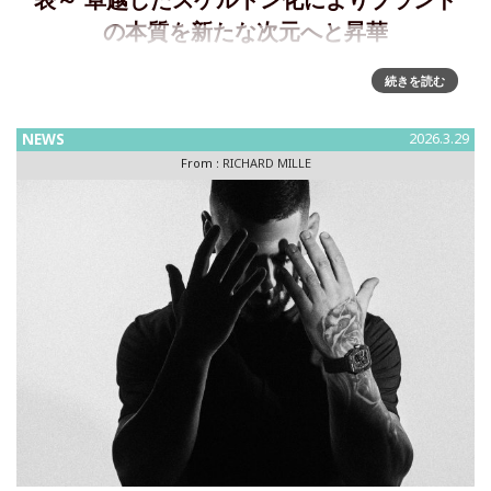
表～ 卓越したスケルトン化によりブランド
の本質を新たな次元へと昇華
RM 55-01 マニュアル ～ 無重力へのオマージュ • 5g未満の新
続きを読む
しい超軽量スケルトン手巻きキャリバー• 極限まで研ぎ澄まさ
れたミニマリズムと至高の装着感• カーボンTPT®、ホワイト
NEWS
2026.3.29
クオーツ
From :
RICHARD MILLE