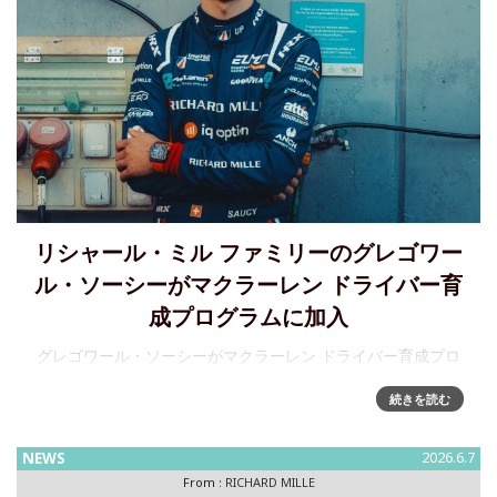
リシャール・ミル ファミリーのグレゴワー
ル・ソーシーがマクラーレン ドライバー育
成プログラムに加入
グレゴワール・ソーシーがマクラーレン ドライバー育成プロ
グラムに加入2017年、グレゴワールはリシャール・ミル ファ
続きを読む
ミリーの一員となりました。リシャール・ミル共同設立者の
ドミニク・ゲナは、現在26歳のこのスイス人ドライバーの中
に、世
NEWS
2026.6.7
From :
RICHARD MILLE