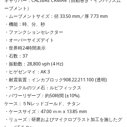
キャリバー：CALIBRE CRMA4（自動巻き・インハウスム
ーブメント）
・ムーブメントサイズ：径 33.50 mm／厚 7.73 mm
・機能：時、分、秒
・ファンクションセレクター
・オーバーサイズデイト
・世界時24時間表示
・石数：37
・振動数：28,800 vph (4 Hz)
・ヒゲゼンマイ：AK 3
・耐震装置：インカブロック908.22.211.100 (透明)
・アンクルのツメ石：ルビフィックス
・パワーリザーブ：約50時間 (±10%).
ケース：５Nレッドゴールド、チタン
・ケースサイズ：47.00 ｍｍ x 13.85 mm
・リューズ：研磨およびマイクロブラスト加工を施したグ