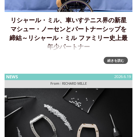
リシャール・ミル、車いすテニス界の新星
マシュー・ノーセンとパートナーシップを
締結～リシャール・ミル ファミリー史上最
年少パートナー
リシャール・ミルとマシュー・ノーセン：車いすテニス界の
続きを読む
新星とパートナーシップを締結リシャール・ミルは、キャリ
アの初期段階にある才能を長年にわたり支援してきました。
NEWS
2026.6.19
シャルル・ルクレールやリルー・ワドゥをはじめ、リシャー
From :
RICHARD MILLE
ル・ミル ヤング