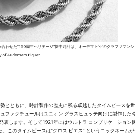
合わせた“150周年ヘリテージ”懐中時計は、オーデマ ピゲのクラフツマンシ
udemars Piguet
姿勢とともに、時計製作の歴史に残る卓越したタイムピースを
ニュファクチュールはユニオン グラスヒュッテ向けに製作した
表します。そして1921年にはウルトラ コンプリケーション
しました。このタイムピースは“グロス ピエス” というニックネームが