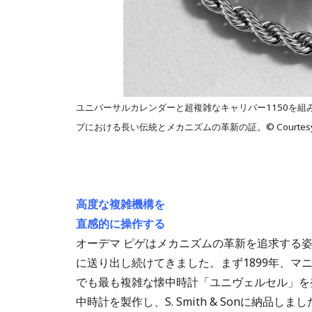
ユニバーサルカレンダーと超複雑なキャリバー1150を組み
プにおける長い伝統とメカニズムの革新の証。© Courtesy of A
高度な複雑機構を
直感的に操作する
オーデマ ピゲはメカニズムの革新を追求する
に送り出し続けてきました。まず1899年、マ
でも最も複雑な懐中時計「ユニヴェルセル」を発
中時計を製作し、S. Smith & Sonに納品