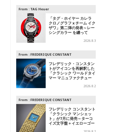
From :
TAG Heuer
「タグ・ホイヤー カレラ
クロノグラフ x チーム イク
ザワ」第二弾の発表～レー
シングカラー を纏って
2026.8.3
From :
FREDERIQUE CONSTANT
フレデリック・コンスタン
トがアイコンを再解釈した
「クラシック ワールドタイ
マー マニュファクチュー
ル」を発表
2026.8.2
From :
FREDERIQUE CONSTANT
フレデリック コンスタント
「クラシック マンシェッ
ト」が7月に発売～ターコ
イズ文字盤＋イエローゴー
ルドと、ミントグリーン文
2026.8.2