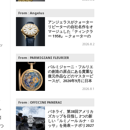
字盤＋スチールの2モデル
From :
Angelus
アンジェラスがクォーター
リピーターの自社名作をオ
マージュした「ティンクラ
ー 1958』～クォーターの
響き
2026.8.2
ッ
From :
PARMIGIANI FLEURIER
パルミジャーニ・フルリエ
の創造の原点にある貴重な
復元作品などのマスターピ
ースが、2026年9月に日本
で初めて特別公開
2026.8.1
世
From :
OFFICINE PANERAI
今
パネライ、第38回アメリカ
ズカップを目指し 2つの新
懐
しい「ルミノール ルナ・ロ
つ
ッサ」を発表～ナポリ2027