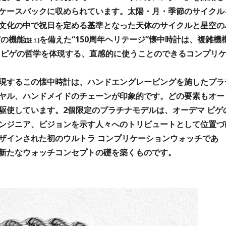
ケースバックに収められています。太陽・月・季節のサイクル
文化の中で祝日を定める基準となった天体のサイクルと星空の
7の機能
を備えた“150周年ヘリテージ”懐中時計は、複雑機
[註１]
 ピゲの哲学を体現する、直感的に使うことのできるコンプリ
現するこの懐中時計は、ハンドエングレービングを施したプラ
ヤル、ハンドメイドのチェーンが印象的です。どの要素もオー
駆使しています。2個限定のプラチナモデルは、オーデマ ピゲ
ンジニア、ビジョンを示す人々へのトリビュートとして位置づ
ザインされた初のウルトラ コンプリケーションウォッチであ
新たなウォッチコンセプトの礎を築くものです。