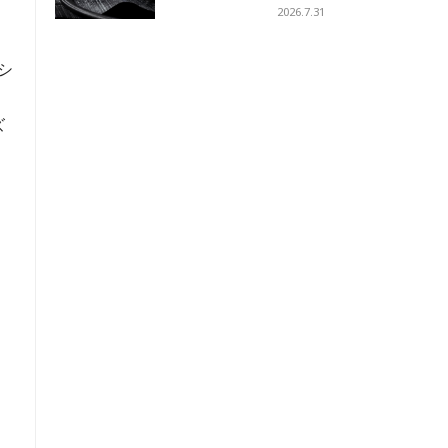
への
2026.7.31
シ
ズ