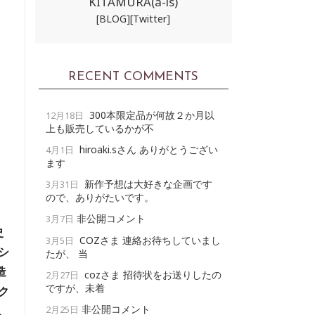
KITAMURA(a-ls)
[BLOG]
[Twitter]
RECENT COMMENTS
300本限定品が何故２か月以
12月18日
上も販売しているかが不
hiroaki.sさん ありがとうござい
4月1日
ます
新作予想は大好きな企画です
3月31日
ので、ありがたいです。
非公開コメント
3月7日
史
COZさま 連絡お待ちしていまし
3月5日
シ
たが、 当
造
cozさま 招待状をお送りしたの
2月27日
ですが、未着
ク
非公開コメント
、
2月25日