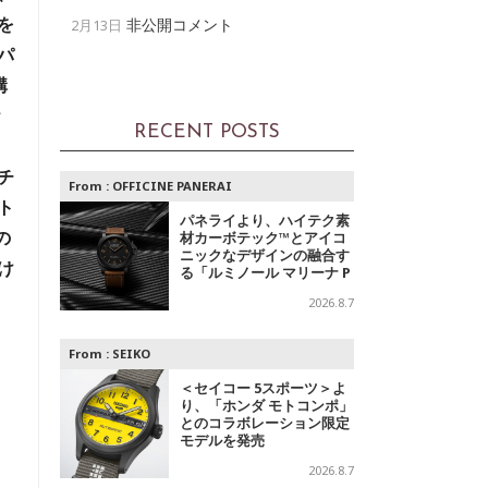
を
非公開コメント
2月13日
パ
構
ケ
RECENT POSTS
チ
From :
OFFICINE PANERAI
ト
パネライより、ハイテク素
の
材カーボテック™とアイコ
ニックなデザインの融合す
け
る「ルミノール マリーナ P
AM01707」登場
2026.8.7
From :
SEIKO
＜セイコー 5スポーツ＞よ
り、「ホンダ モトコンポ」
とのコラボレーション限定
モデルを発売
2026.8.7