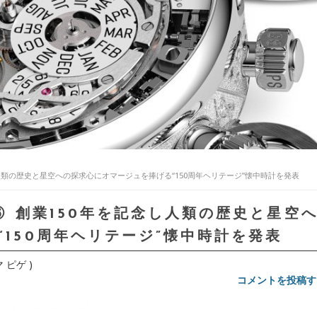
記念し人類の歴史と星空への探求心にオマージュを捧げる“150周年ヘリテージ”懐中時計を発表
作⑥ 創業150年を記念し人類の歴史と星空
150周年ヘリテージ”懐中時計を発表
マ ピゲ )
コメントを投稿す