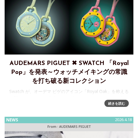
AUDEMARS PIGUET ✖ SWATCH 「Royal
Pop」を発表～ウォッチメイキングの常識
を打ち破る新コレクション
Swatch が、オーデマ ピゲのアイコン「Royal Oak」を称える
新コレクションを発表～Swatch POPにインスパイアされ
続きを読む
た、明るくカラフルなBioceramic のポケットウォッチを8 ス
タイル展開オーデマ ピゲとS
NEWS
2026.4.18
From :
AUDEMARS PIGUET