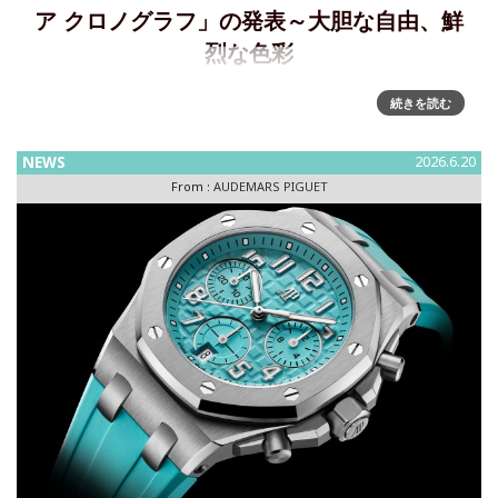
ア クロノグラフ」の発表～大胆な自由、鮮
烈な色彩
大胆な自由、鮮烈な色彩：ロイヤル オーク オフショア クロ
続きを読む
ノグラフ オーデマ ピゲは、夏らしいカラーに彩られた42mm
の「ロイヤル オーク オフショア クロノグラフ」の新作3モデ
NEWS
2026.6.20
ルを発表します。このモデルの耐久性に優れた
From :
AUDEMARS PIGUET