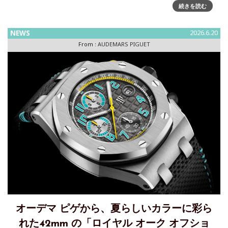
続きを読む
トブルー、クラウド 50”カラーのセラミックを採用した
41mmの「
NEWS
2026.6.20
From :
AUDEMARS PIGUET
オーデマ ピゲから、夏らしいカラーに彩ら
れた42mm の「ロイヤル オーク オフショ