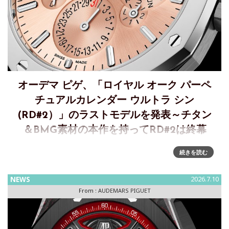
オーデマ ピゲ、「ロイヤル オーク パーペ
チュアルカレンダー ウルトラ シン
(RD#2）」のラストモデルを発表～チタン
＆BMG素材の本作を持ってRD#2は終幕
オーデマ ピゲ、ロイヤル オーク パーペチュアルカレンダー
続きを読む
ウルトラ シン(RD#2）ラストモデルを発表オーデマ ピゲは、
マニュファクチュールの近年の歴史において重要な存在であ
NEWS
2026.7.10
ったリファレンスの最終章を飾る、41mmの「ロイヤル オー
From :
AUDEMARS PIGUET
ク