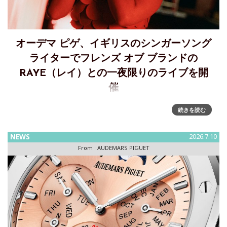
オーデマ ピゲ、イギリスのシンガーソング
ライターでフレンズ オブ ブランドの
RAYE（レイ）との一夜限りのライブを開
催
オーデマ ピゲとともにモントルー・ジャズ・フェスティバル
続きを読む
で自らのリズムを刻む～イギリスのシンガーソングライター
でフレンズ オブ ブランドのRAYE（レイ）とのコラボレーシ
NEWS
2026.7.10
ョンオーデマ ピゲはイギリスのシンガーソングライターでフ
From :
AUDEMARS PIGUET
レンズ オ