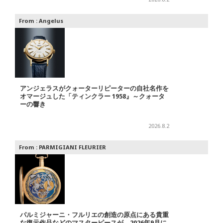
From :
Angelus
アンジェラスがクォーターリピーターの自社名作を
オマージュした「ティンクラー 1958』～クォータ
ーの響き
2026.8.2
From :
PARMIGIANI FLEURIER
パルミジャーニ・フルリエの創造の原点にある貴重
な復元作品などのマスターピースが、2026年9月に