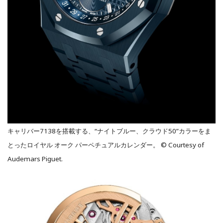
キャリバー7138を搭載する、“ナイトブルー、クラウド50”カラーをま
とったロイヤル オーク パーペチュアルカレンダー。 © Courtesy of
Audemars Piguet.