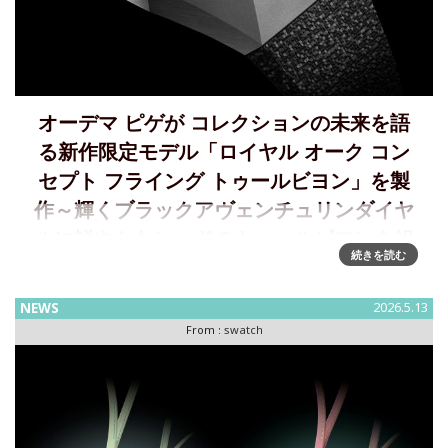
オーデマ ピゲが コレクションの未来を語
る新作限定モデル「ロイヤル オーク コン
セプト フライング トゥールビヨン」を製
作～輝くブラックアヴェンチュリンダイヤ
ルに鮮やかなレッドのトゥールビヨンを組
続きを読む
み合わせ
オーデマ ピゲ、YOON & VERBAL とともに「ロイヤル オー
NEWS
2026.5.13
ク コンセプト」限定モデルを製作スイスのオートオルロジュ
From :
swatch
リー マニュファクチュール、オーデマ ピゲは、YOON と
VERBAL という—ファッション、音楽