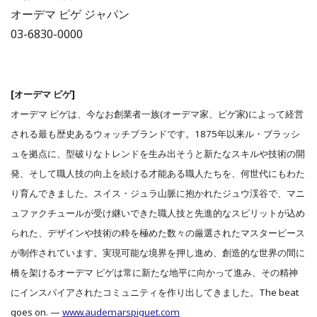
オーデマ ピゲ ジャパン
03-6830-0000
[オーデマ ピゲ]
オーデマ ピゲは、今なお創業者一族(オーデマ家、ピゲ家)によって経営
される最も歴史あるウォッチブランドです。1875年以来ル・ブラッシ
ュを拠点に、型破りなトレンドを生み出そうと新たなスキルや技術の開
発、そして職人技の向上を続ける才能ある職人たちを、何世代にもわた
り育んできました。スイス・ジュラ山脈に抱かれたジュウ渓谷で、マニ
ュファクチュールが受け継いできた職人技と先進的なスピリットが込め
られた、デザインや技術の粋を極めた数々の厳選されたマスターピース
が制作されています。実現可能な境界を押し進め、創造的な世界の間に
橋を架けるオーデマ ピゲは常に新たな地平に向かって進み、その精神
にインスパイアされたコミュニティを作り出してきました。The beat
goes on. —
www.audemarspiguet.com