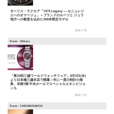
モーリス・ラクロア「1975 Legacy ― セニュレジ
エへのオマージュ」～ブランドのルーツと ジュラ
地方への敬意を込めた500本限定モデル
2026.7.30
From :
Others
「第29回三越ワールドウォッチフェア」8月5日(水)
より日本橋三越本店で開幕～年に一度の時計の祭
典、本館1階 中央ホールでスペシャルエキシビジョ
ンも
2026.7.27
From :
CHRONOSWISS