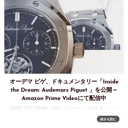
オーデマ ピゲ、ドキュメンタリー「Inside
the Dream: Audemars Piguet 」を公開～
Amazon Prime Videoにて配信中
INSIDE THE DREAM～才能とイノベーションのドキュメント
オーデマ ピゲは、マニュファクチュールのイノベーションの
続きを読む
舞台裏に迫るドキュメンタリー「Inside the Dream」を2026
年4月15日より公開しました。