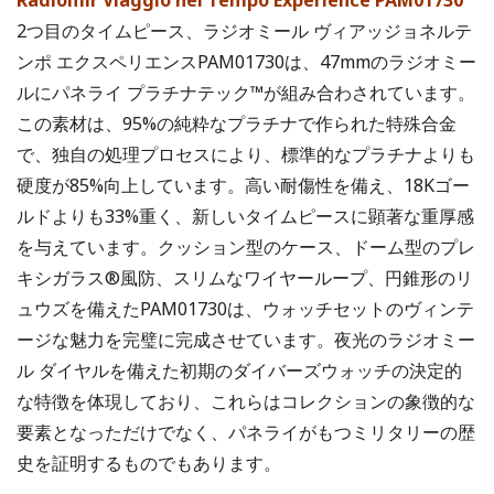
2つ目のタイムピース、ラジオミール ヴィアッジョネルテ
ンポ エクスペリエンスPAM01730は、47mmのラジオミー
ルにパネライ プラチナテック™が組み合わされています。
この素材は、95%の純粋なプラチナで作られた特殊合金
で、独自の処理プロセスにより、標準的なプラチナよりも
硬度が85%向上しています。高い耐傷性を備え、18Kゴー
ルドよりも33%重く、新しいタイムピースに顕著な重厚感
を与えています。クッション型のケース、ドーム型のプレ
キシガラス®風防、スリムなワイヤーループ、円錐形のリ
ュウズを備えたPAM01730は、ウォッチセットのヴィンテ
ージな魅力を完璧に完成させています。夜光のラジオミー
ル ダイヤルを備えた初期のダイバーズウォッチの決定的
な特徴を体現しており、これらはコレクションの象徴的な
要素となっただけでなく、パネライがもつミリタリーの歴
史を証明するものでもあります。