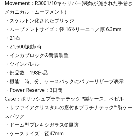
Movement：P.3001/10キャリバー(装飾が施された手巻き
メカニカル・ムーブメント）
・スケルトン化されたブリッジ
・ムーブメントサイズ：径 16½リーニュ／厚 6.3mm
・21石
・21,600振動/時
・インカブロック®耐震装置
・ツインバレル
・部品数：198部品
・機能：時、分、ケースバックにパワーリザーブ表示
・Power Reserve：3日間
Case：ポリッシュプラチナテック™製ケース、ベゼル
・サファイアクリスタルの窓付きプラチナテック™製ケー
スバック
・ドーム型プレキシガラス®風防
・ケースサイズ：径47mm