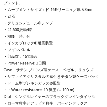
ブメント）
・ムーブメントサイズ：径 16½リーニュ／厚 5.3mm
・21石
・グリュシデュール®テンプ
・21,600振動/時
・機能：時、分
・インカブロック®耐震装置
・ツインバレル
・部品数：161部品
・Power Reserve: 3日間
Case：サテン ブロンズ製ケース、ベゼル、リュウズ
・サファイアクリスタルの窓付きチタン製ケースバック
・ドーム型プレキシガラス®風防
・・Water resistance: 10 気圧 (～100 m)
Dial：シングルレイヤーのブラックグレインダイヤル
・ローマ数字とアラビア数字、バーインデックス