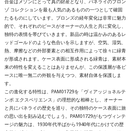
合金はメゾンにとって真の財産となり、パネライのブロン
ゾ コレクションを最も人気のあるものの一つとして確固
たるものにしています。ブロンズの経年変化は非常に魅力
的で、それぞれのピースがオーナーの人生と共に変化し、
独特の表情を帯びていきます。新品の時は温かみのあるレ
ッドゴールドのような色合いを示しますが、空気、湿気、
熱、摩擦などの外部要素との相互作用によって徐々に緑青
が形成されます。ケース表面に形成される緑青は、素材本
来の特性を変えることはありませんが、この保護層が各ピ
ースに唯一無二の外観を与えつつ、素材自体を保護しま
す。
この進化する特性は、PAM01729を「ヴィアッジョネルテ
ンポ エクスペリエンス」の理想的な相棒とし、オーナー
と共にパネライの歴史を巡り、その独特のケース表面に旅
の思い出を刻み込むでしょう。PAM01729がもつヴィンテ
ージの魅力は、1930年代半ばから1940年代にかけての歴