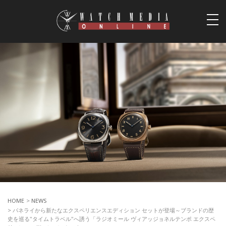
togg
navi
HOME
>
NEWS
> パネライから新たなエクスペリエンスエディション セットが登場～ブランドの歴
史を巡る"タイムトラベル"へ誘う「ラジオミール ヴィアッジョネルテンポ エクスペ