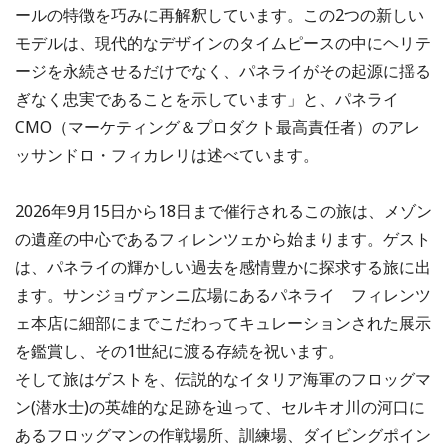
ールの特徴を巧みに再解釈しています。この2つの新しい
モデルは、現代的なデザインのタイムピースの中にヘリテ
ージを永続させるだけでなく、パネライがその起源に揺る
ぎなく忠実であることを示しています」と、パネライ
CMO（マーケティング＆プロダクト最高責任者）のアレ
ッサンドロ・フィカレリは述べています。
2026年9月15日から18日まで催行されるこの旅は、メゾン
の遺産の中心であるフィレンツェから始まります。ゲスト
は、パネライの輝かしい過去を感情豊かに探求する旅に出
ます。サンジョヴァンニ広場にあるパネライ フィレンツ
ェ本店に細部にまでこだわってキュレーションされた展示
を鑑賞し、その1世紀に渡る存続を祝います。
そして旅はゲストを、伝説的なイタリア海軍のフロッグマ
ン(潜水士)の英雄的な足跡を辿って、セルキオ川の河口に
あるフロッグマンの作戦場所、訓練場、ダイビングポイン