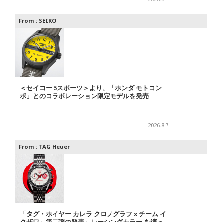
From :
SEIKO
＜セイコー 5スポーツ＞より、「ホンダ モトコン
ポ」とのコラボレーション限定モデルを発売
2026.8.7
From :
TAG Heuer
「タグ・ホイヤー カレラ クロノグラフ x チーム イ
クザワ」第二弾の発表～レーシングカラー を纏っ