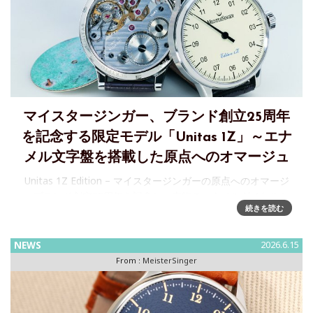
マイスタージンガー、ブランド創立25周年
を記念する限定モデル「Unitas 1Z」～エナ
メル文字盤を搭載した原点へのオマージュ
Unitas 1Z Edition – マイスタージンガーの原点へのオマージ
ュブランド創立25周年を記念し、本物のエナメルダイヤルと
続きを読む
美しく装飾されたUnitas製ポケットウォッチムーブメントを
搭載した、数量限定のコレクタ
NEWS
2026.6.15
From :
MeisterSinger