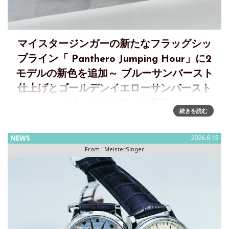
マイスタージンガーの新たなフラッグシッ
プライン「 Panthero Jumping Hour」に2
モデルの新色を追加～ ブルーサンバースト
仕上げとゴールデンイエローサンバースト
仕上げの2モデルを発表
続きを読む
MeisterSinger‘s Panthero Jumping Hour～新たなサンレイ ダ
イヤル バリエーションが、この表現力豊かなウォッチファミ
NEWS
2026.6.15
リーにさらなる個性を加える 25周年を迎えた現在も、Meiste
From :
MeisterSinger