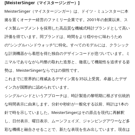
[MeisterSinger（マイスタージンガー）]
MeisterSinger（マイスタージンガー）は、ドイツ・ミュンスターに本
拠を置くオーナー経営のファミリー企業です。2001年の創業以来、ス
イス製ムーブメントを採用した高品質な機械式時計ブランドとして高い
評価を得ています。同ブランドは、時間をより穏やかに味わうため
の“シングルハンドウォッチ”に特化。すべてのモデルには、クラシック
な計測機器から着想を得た独自のデザインコードが息づいています。ミ
ニマルでありながら均整の取れた造形と、徹底して機能性を追求する姿
勢は、MeisterSingerならではの個性です。
これまでに世界的に権威あるデザイン賞を35以上受賞。卓越したデザ
イン力が国際的に認められています。
シングルハンドというアプローチは、時計製造の黎明期に根ざす伝統的
な時間表示に由来します。分針や秒針が一般化する以前、時計は1本の
針で時を示していました。MeisterSingerはその原点を現代に再解釈
し、日付表示、曜日表示、ムーンフェイズ、ジャンピングアワーなど多
彩な機構と融合させることで、新たな表現を生み出しています。現在は