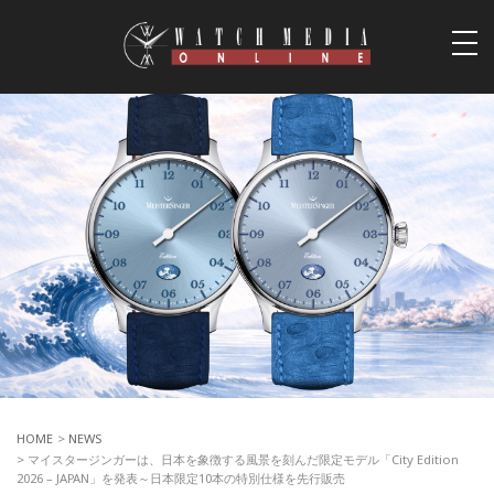
togg
navi
HOME
>
NEWS
> マイスタージンガーは、日本を象徴する風景を刻んだ限定モデル「City Edition
2026 – JAPAN」を発表～日本限定10本の特別仕様を先行販売