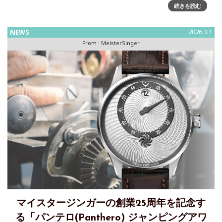
マイスタージンガー「City Edition 2026 – JAPAN」を
続きを読む
FORTUNE TIME系列2店舗にて限定10本・先行発売日本を象
徴する風景を刻む「City Edition 2026 – JAPAN
NEWS
2026.3.1
From :
MeisterSinger
マイスタージンガーの創業25周年を記念す
る「パンテロ(Panthero) ジャンピングアワ