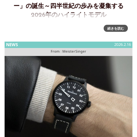
ー」の誕生～四半世紀の歩みを凝集する
2026年のハイライトモデル
Panthero（パンテロ） Jumping Hour – MeisterSinger創業25
続きを読む
周年を記念する、2026年のハイライトモデル25年にわたる
MeisterSingerの歩み 、四半世紀にわたりMeisterS
NEWS
2026.2.16
From :
MeisterSinger