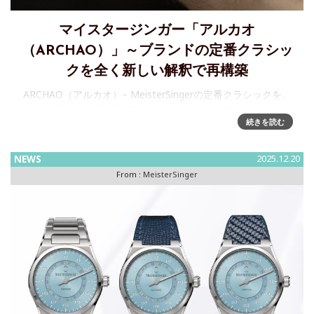
マイスタージンガー「アルカオ
（ARCHAO）」～ブランドの定番クラシッ
クを全く新しい解釈で再構築
ARCHAO（アルカオ）– MeisterSingerの定番クラシックを、
完全に新しい解釈で再構築。グラフィカルに際立ち、驚くほ
続きを読む
どの高い夜光性能を備えて。クラシックとは、「残り続ける
もの」 MeisterSingerは、
NEWS
2025.12.20
From :
MeisterSinger