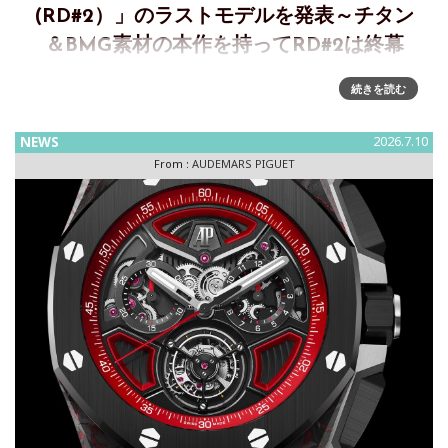
(RD#2）」のラストモデルを発表～チタン
＆BMG素材の本作を持ってRD#2は終幕
オーデマ ピゲ、ロイヤル オーク パーペチュアルカレンダー
続きを読む
ウルトラ シン(RD#2）ラストモデルを発表オーデマ ピゲは、
マニュファクチュールの近年の歴史において重要な存在であ
NEWS
2026.7.10
ったリファレンスの最終章を飾る、41mmの「ロイヤル オー
From :
AUDEMARS PIGUET
ク