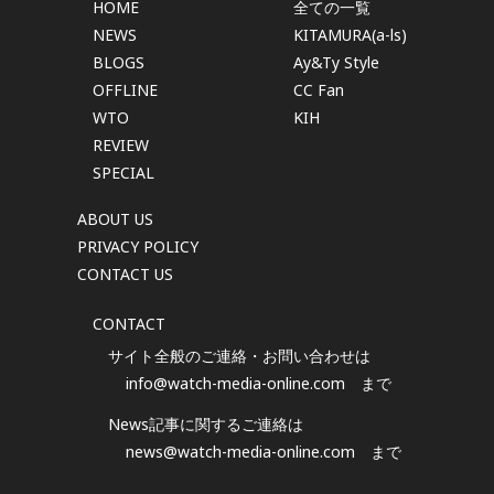
HOME
全ての一覧
NEWS
KITAMURA(a-ls)
BLOGS
Ay&Ty Style
OFFLINE
CC Fan
WTO
KIH
REVIEW
SPECIAL
ABOUT US
PRIVACY POLICY
CONTACT US
CONTACT
サイト全般のご連絡・お問い合わせは
info@watch-media-online.com
まで
News記事に関するご連絡は
news@watch-media-online.com
まで