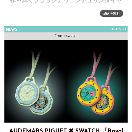
作～輝くブラックアヴェンチュリンダイヤ
ルに鮮やかなレッドのトゥールビヨンを組
続きを読む
み合わせ
オーデマ ピゲ、YOON & VERBAL とともに「ロイヤル オー
NEWS
2026.5.13
ク コンセプト」限定モデルを製作スイスのオートオルロジュ
From :
swatch
リー マニュファクチュール、オーデマ ピゲは、YOON と
VERBAL という—ファッション、音楽
AUDEMARS PIGUET ✖ SWATCH 「Royal