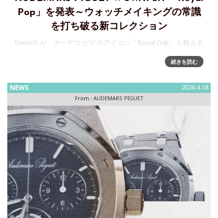
Pop」を発表～ウォッチメイキングの常識
を打ち破る新コレクション
Swatch が、オーデマ ピゲのアイコン「Royal Oak」を称える
新コレクションを発表～Swatch POPにインスパイアされ
続きを読む
た、明るくカラフルなBioceramic のポケットウォッチを8 ス
タイル展開オーデマ ピゲとS
NEWS
2026.4.18
From :
AUDEMARS PIGUET