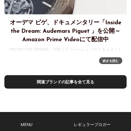
オーデマ ピゲ、ドキュメンタリー「Inside
the Dream: Audemars Piguet 」を公開～
Amazon Prime Videoにて配信中
INSIDE THE DREAM～才能とイノベーションのドキュメント
オーデマ ピゲは、マニュファクチュールのイノベーションの
続きを読む
舞台裏に迫るドキュメンタリー「Inside the Dream」を2026
年4月15日より公開しました。
関連ブランドの記事を全て見る
MENU
レギュラーブロガー