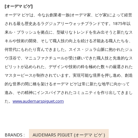
[オーデマ ピゲ]
オーデマ ピゲは、今なお創業者一族(オーデマ家、ピゲ家)によって経営
される最も歴史あるラグジュアリーウォッチブランドです。1875年以
来ル・ブラッシュを拠点に、型破りなトレンドを生み出そうと新たなス
キルや技術の開発、そして職人技の向上を続ける才能ある職人たちを、
何世代にもわたり育んできました。スイス・ジュラ山脈に抱かれたジュ
ウ渓谷で、マニュファクチュールが受け継いできた職人技と先進的なス
ピリットが込められた、デザインや技術の粋を極めた数々の厳選された
マスターピースが制作されています。実現可能な境界を押し進め、創造
的な世界の間に橋を架けるオーデマ ピゲは常に新たな地平に向かって
進み、その精神にインスパイアされたコミュニティを作り出してきまし
た。
www.audemarspiguet.com
BRANDS :
AUDEMARS PIGUET (オーデマ ピゲ )