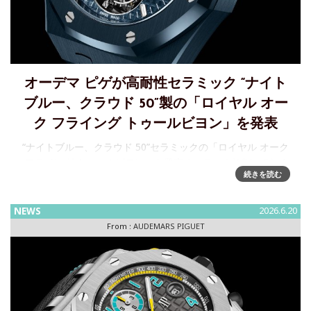
オーデマ ピゲが高耐性セラミック “ナイト
ブルー、クラウド 50”製の「ロイヤル オー
ク フライング トゥールビヨン」を発表
“ナイトブルー、クラウド 50”セラミックの「ロイヤル オーク
フライング トゥールビヨン」を発表オーデマ ピゲは、“ナイ
続きを読む
トブルー、クラウド 50”カラーのセラミックを採用した
41mmの「
NEWS
2026.6.20
From :
AUDEMARS PIGUET