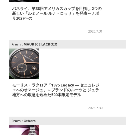
パネライ、第38回アメリカズカップを目指し 2つの
新しい「ルミノール ルナ・ロッサ」を発表～ナポ
リ2027への
2026.7.31
From :
MAURICE LACROIX
モーリス・ラクロア「1975 Legacy ― セニュレジ
エへのオマージュ」～ブランドのルーツと ジュラ
地方への敬意を込めた500本限定モデル
2026.7.30
From :
Others