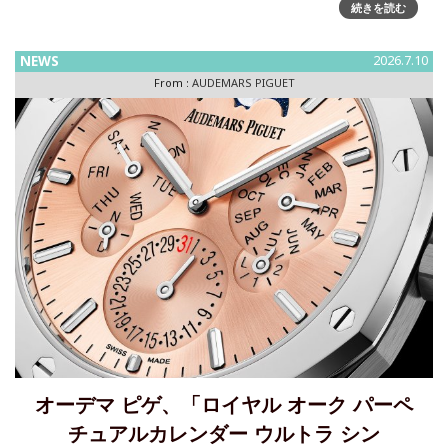
続きを読む
で自らのリズムを刻む～イギリスのシンガーソングライター
でフレンズ オブ ブランドのRAYE（レイ）とのコラボレーシ
NEWS
2026.7.10
ョンオーデマ ピゲはイギリスのシンガーソングライターでフ
From :
AUDEMARS PIGUET
レンズ オ
オーデマ ピゲ、「ロイヤル オーク パーペ
チュアルカレンダー ウルトラ シン