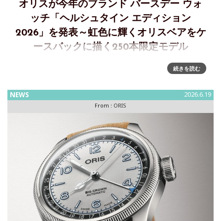
オリスが今年のブランド バースデー ウォ
ッチ「ヘルシュタイン エディション
2026」を発表～虹色に輝くオリスベアをケ
ースバックに描く250本限定モデル
オリスの誕生日を祝う「ヘルシュタイン エディション
続きを読む
2026」年に一度の特別な日、毎年6月1日、オリスの特別な感
謝の気持ちを込めて、極めて限られた本数の特別なモデルを
NEWS
2026.6.19
発表します。今年の「ヘルシュタイン エディション」は、新
From :
ORIS
型アートリエを