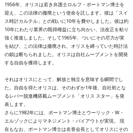
1956年、オリスは若き弁護士ロルフ・ポートマン博士を
迎え、この法律の撤廃という使命を託します。彼は「スイ
ス時計カルテル」との戦いに10年を費やしました。彼は約
10年にわたり業界の既得権益に立ち向かい、法改正を粘り
強く推進しました。そして1965年、ついにその尽力が実
を結び、この法律は撤廃され、オリスを縛っていた時計法
の鎖は断ちられました。オリスは自社ムーブメントを開発
する自由を獲得します。
それはオリスにとって、解放と独立を意味する瞬間でし
た。自由を得たオリスは、そのわずか1年後、自社初とな
るレバー脱進機搭載ムーブメント「オリス スター」を発
表します。
さらに1982年には、ポートマン博士とウーリック・W・
エルゾックによりマネジメント・バイアウトが実現。 現
在もなお、ポートマン博士は名誉会長としてオリスにその