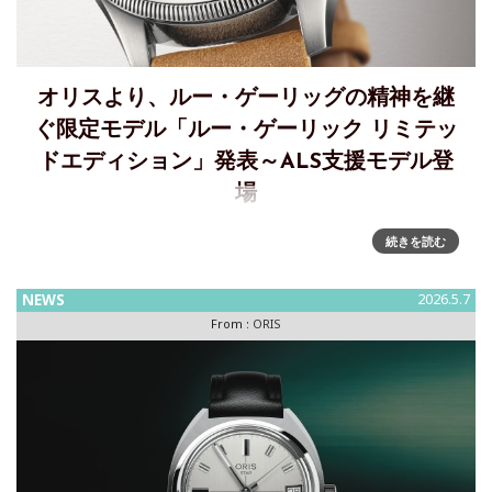
オリスより、ルー・ゲーリッグの精神を継
ぐ限定モデル「ルー・ゲーリック リミテッ
ドエディション」発表～ALS支援モデル登
場
ルー・ゲーリッグの精神を継ぐ限定ORIS時計、ALS支援モデ
続きを読む
ル登場オリスは、伝説の野球選手ルー・ゲーリッグの功績を
称え、ALS支援と認知向上を目的とした限定モデル「ルー・
NEWS
2026.5.7
ゲーリッグ リミテッドエディション」を発表しました。 伝説
From :
ORIS
の