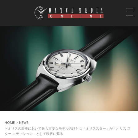
togg
navi
HOME
>
NEWS
> オリスの歴史において最も重要なモデルのひとつ「オリススター」が「オリス ス
ター エディション」として現代に蘇る