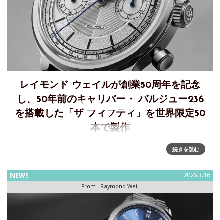
レイモンド ウェイルが創業50周年を記念
し、50年前のキャリバー・ バルジュー236
を搭載した「ザ フィフティ」を世界限定50
本で製作
レイモンド ウェイルが創業50周年を記念するザ フィフティを
続きを読む
発表～1976年製の歴史的キャリバー・ バルジュー236を搭載
した世界限定50本のアニバーサリーピーススイス高級時計ブ
NEWS
2026.3.16
ランド RAYMOND WEIL(レイモンド ウェイル
From :
Raymond Weil