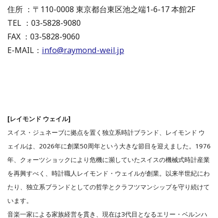
住所 ：〒110-0008 東京都台東区池之端1-6-17 本館2F
TEL ：03-5828-9080
FAX ：03-5828-9060
E-MAIL：
info@raymond-weil.jp
[レイモンド ウェイル]
スイス・ジュネーブに拠点を置く独立系時計ブランド、レイモンド ウ
ェイルは、2026年に創業50周年という大きな節目を迎えました。1976
年、クォーツショックにより危機に瀕していたスイスの機械式時計産業
を再興すべく、時計職人レイモンド・ウェイルが創業。以来半世紀にわ
たり、独立系ブランドとしての哲学とクラフツマンシップを守り続けて
います。
音楽一家による家族経営を貫き、現在は3代目となるエリー・ベルンハ