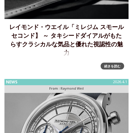
レイモンド・ウエイル「ミレジム スモール
セコンド】 ～ タキシードダイアルがもた
らすクラシカルな気品と優れた視認性の魅
力
「ミレジム スモールセコンド」～ クラシカルな気品と優れた
続きを読む
視認性が魅力的な、タキシードダイアルが登場ツートーンの
タキシードダイアルと1930年代の意匠を受け継ぐセクターダ
NEWS
2026.4.1
イアルを組み合わせ、ミレジム スモールセコンドとして初め
From :
Raymond Weil
てアラ