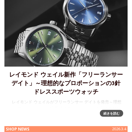
レイモンド ウェイル新作「フリーランサー
デイト」～理想的なプロポーションの3針
ドレススポーツウォッチ
レイモンド ウェイルがフリーランサー デイトを発売～理想
的なプロポーションと実用性でデイリーユースを支える3針ド
続きを読む
レススポーツウォッチ RAYMOND WEIL（ レイモンド ウェイ
ル）がフリーランサー デイトを
SHOP NEWS
2026.3.4