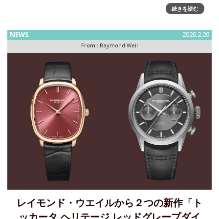
学を貫き続ける独立系時計メゾン「レイモンド ウェイル」
続きを読む
が、今年で創業50周年という記念すべき節目を迎えます。こ
の偉大な足跡を祝し、日本橋三越本店、伊勢丹新宿店、三越
銀座店の3店
NEWS
2026.2.26
From :
Raymond Weil
レイモンド・ウエイルから２つの新作「ト
ッカータ ヘリテージ レッドグレープダイ