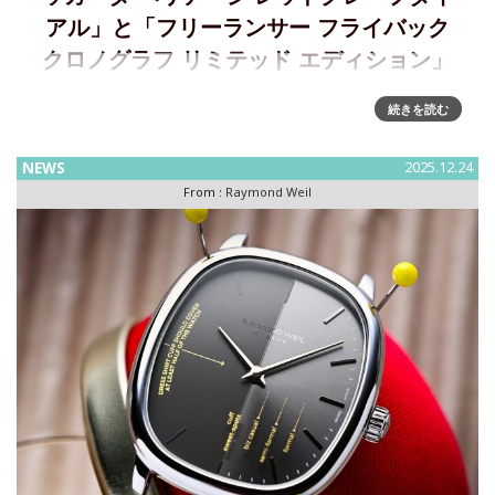
アル」と「フリーランサー フライバック
クロノグラフ リミテッド エディション」
レイモンド・ウエイル「トッカータ ヘリテージ」と「フリー
続きを読む
ランサー フライバック クロノグラフ 」に新作登場①トッカ
ータ ヘリテージオーバル型の手巻き2針シリーズに、午年の
NEWS
2025.12.24
躍動感を表現したレッドグレープ×ローズ
From :
Raymond Weil