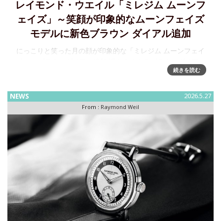
レイモンド・ウエイル「ミレジム ムーンフ
ェイズ」～笑顔が印象的なムーンフェイズ
モデルに新色ブラウン ダイアル追加
にっこりと笑った月の顔が印象的な「ミレジム ムーンフェイ
ズ」に ブラウンダイアル追加 温かみのあるブラウンダイアル
続きを読む
に、詩的なムーンフェイズ表示を組み合わせた本作は、クラ
シカルな意匠と現代的な審美性を融合した一本です。 ≪特徴
≫ブラウン
NEWS
2026.5.27
From :
Raymond Weil