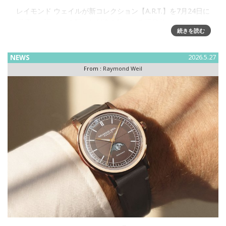
レイモンド ウェイルが新コレクション【A.R.T.】を7月24日に
発売～ブランドの新たな創造の柱となる現代的なスポーツウ
続きを読む
ォッチコレクションが誕生スイス高級時計ブランド
RAYMOND WEIL（レレイモンド ウェイル）が、ブランドの
新たな
NEWS
2026.5.27
From :
Raymond Weil