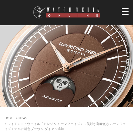
togg
navi
HOME
>
NEWS
> レイモンド・ウエイル「ミレジム ムーンフェイズ」～笑顔が印象的なムーンフェ
イズモデルに新色ブラウン ダイアル追加