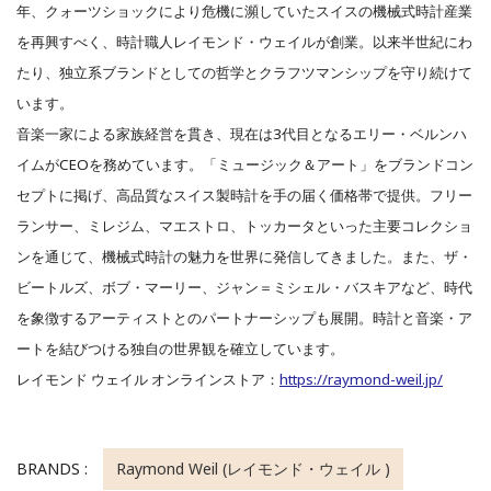
年、クォーツショックにより危機に瀕していたスイスの機械式時計産業
を再興すべく、時計職人レイモンド・ウェイルが創業。以来半世紀にわ
たり、独立系ブランドとしての哲学とクラフツマンシップを守り続けて
います。
音楽一家による家族経営を貫き、現在は3代目となるエリー・ベルンハ
イムがCEOを務めています。「ミュージック＆アート」をブランドコン
セプトに掲げ、高品質なスイス製時計を手の届く価格帯で提供。フリー
ランサー、ミレジム、マエストロ、トッカータといった主要コレクショ
ンを通じて、機械式時計の魅力を世界に発信してきました。また、ザ・
ビートルズ、ボブ・マーリー、ジャン＝ミシェル・バスキアなど、時代
を象徴するアーティストとのパートナーシップも展開。時計と音楽・ア
ートを結びつける独自の世界観を確立しています。
レイモンド ウェイル オンラインストア：
https://raymond-weil.jp/
BRANDS :
Raymond Weil (レイモンド・ウェイル )