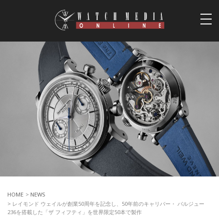
togg
navi
HOME
>
NEWS
> レイモンド ウェイルが創業50周年を記念し、50年前のキャリバー・ バルジュー
236を搭載した「ザ フィフティ」を世界限定50本で製作