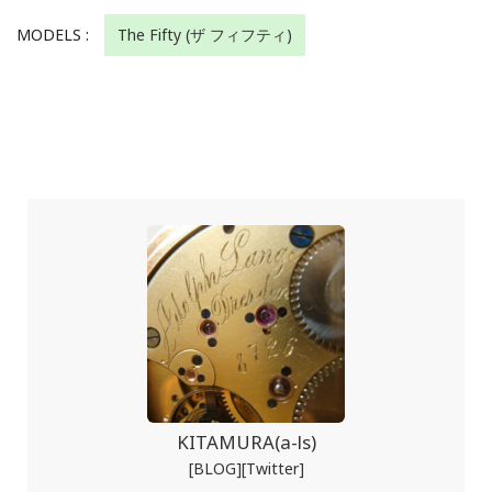
MODELS :
The Fifty (ザ フィフティ)
KITAMURA(a-ls)
[BLOG]
[Twitter]