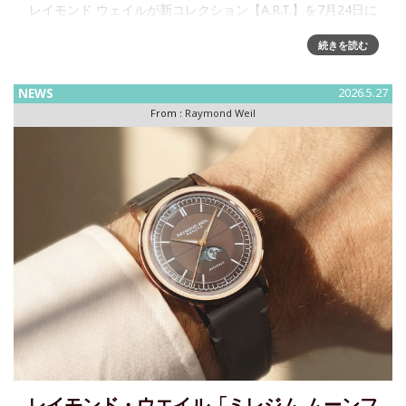
レイモンド ウェイルが新コレクション【A.R.T.】を7月24日に
発売～ブランドの新たな創造の柱となる現代的なスポーツウ
続きを読む
ォッチコレクションが誕生スイス高級時計ブランド
RAYMOND WEIL（レレイモンド ウェイル）が、ブランドの
新たな
NEWS
2026.5.27
From :
Raymond Weil