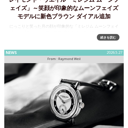
レイモンド・ウエイル「ミレジム ムーンフ
ェイズ」～笑顔が印象的なムーンフェイズ
モデルに新色ブラウン ダイアル追加
にっこりと笑った月の顔が印象的な「ミレジム ムーンフェイ
ズ」に ブラウンダイアル追加 温かみのあるブラウンダイアル
続きを読む
に、詩的なムーンフェイズ表示を組み合わせた本作は、クラ
シカルな意匠と現代的な審美性を融合した一本です。 ≪特徴
≫ブラウン
NEWS
2026.5.27
From :
Raymond Weil