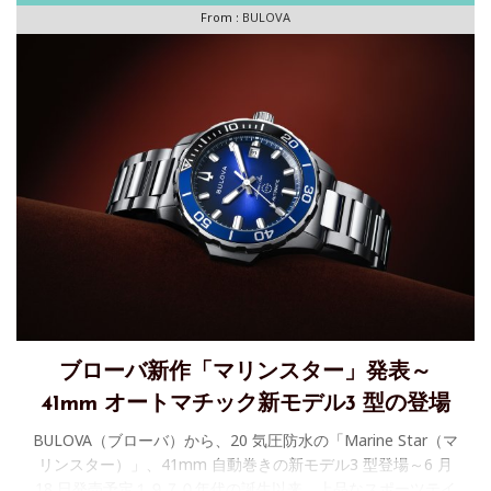
From :
BULOVA
ブローバ新作「マリンスター」発表～
41mm オートマチック新モデル3 型の登場
BULOVA（ブローバ）から、20 気圧防水の「Marine Star（マ
リンスター）」、41mm 自動巻きの新モデル3 型登場～6 月
18 日発売予定１９７０年代の誕生以来、上品なスポーツテイ