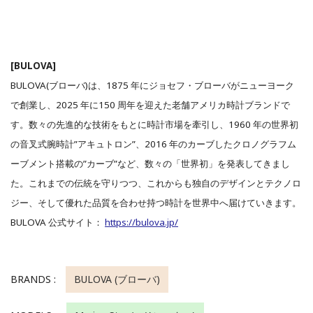
[BULOVA]
BULOVA(ブローバ)は、1875 年にジョセフ・ブローバがニューヨーク
で創業し、2025 年に150 周年を迎えた老舗
アメリカ時計ブランドで
す。数々の先進的な技術をもとに時計市場を牽引し、1960 年の世界初
の音叉式腕時計”ア
キュトロン”、2016 年のカーブしたクロノグラフム
ーブメント搭載の”カーブ”など、数々の「世界初」を発表してきまし
た。これまでの伝統を守りつつ、これからも独自のデザインとテクノロ
ジー、そして優れた品質を合わせ持つ時計を世界中へ届けていきます。
BULOVA 公式サイト：
https://bulova.jp/
BRANDS :
BULOVA (ブローバ)