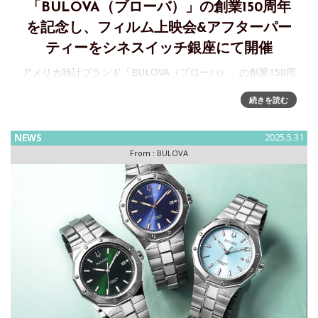
「BULOVA（ブローバ）」の創業150周年
を記念し、フィルム上映会&アフターパー
ティーをシネスイッチ銀座にて開催
アメリカ時計ブランド「BULOVA（ブローバ）」の創業150周
年を記念したフィルム上映会&パーティーをシネスイッチ銀
続きを読む
座にて開催1875年にニューヨークで創業して以来、150年に
わたりアメリカの時計業界を牽引してきた老舗時計ブランド
「
NEWS
2025.5.31
From :
BULOVA