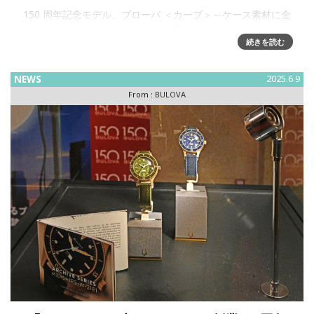
150 周年記念モデル、ブローバ ＜カーブ＞～ケース素材に金
箔入りフォージドカーボンを初使用した新モデルが10 月3 日
続きを読む
発売予定2025 年ブローバは創業150 周年を迎え、150 周年の
アニバーサリーモデルとして、新たなモデルが登
NEWS
2025.6.9
From :
BULOVA