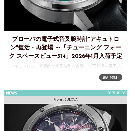
ブローバの電子式音叉腕時計"アキュトロ
ン"復活・再登場 ～「チューニング フォー
ク スペースビュー314」2026年1月入荷予定
アキュトロン、革新的な音叉技術を復活して再登場～電子式
音叉腕時計「チューニングフォーク スペースビュー314」、
続きを読む
2026 年1 月下旬 入荷次第 随時発売予定1960 年にアキュトロ
ンが誕生してから65 年となる2025 年、アキュトロ
NEWS
2025.10.28
From :
BULOVA