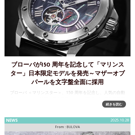
ブローバが150 周年を記念して「マリンス
ター」日本限定モデルを発売～マザーオブ
パールを文字盤全面に採用
ブローバ ＜マリンスター＞、150 周年を記念し、人気の自動
巻きモデルから待望の日本限定モデルが登場～11 月6 日発売
続きを読む
予定2025 年、アメリカ時計ブランド“BULOVA（ブロー
バ）”は、創業150 周年を
NEWS
2025.10.28
From :
BULOVA