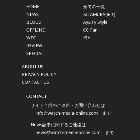
HOME
全ての一覧
NEWS
KITAMURA(a-ls)
BLOGS
Ay&Ty Style
OFFLINE
CC Fan
WTO
KIH
REVIEW
SPECIAL
ABOUT US
PRIVACY POLICY
CONTACT US
CONTACT
サイト全般のご連絡・お問い合わせは
info@watch-media-online.com
まで
News記事に関するご連絡は
news@watch-media-online.com
まで