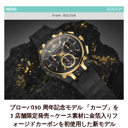
えて人々を魅了するクラシカルデザインが揃うクラシックの
NEWS
2025.9.21
中でも、スケルトン文字盤が美しい“クラシック
From :
BULOVA
ブローバ150 周年記念モデル 「カーブ」を
3 店舗限定発売～ケース素材に金箔入りフ
ォージドカーボンを初使用した新モデル