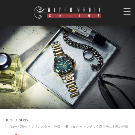
togg
navi
HOME
>
NEWS
> ブローバ新作「マリンスター」発表～ 41mm オートマチック新モデル3 型の登場