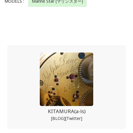
MODELS :
Marine Star (マリンスター)
KITAMURA(a-ls)
[BLOG]
[Twitter]