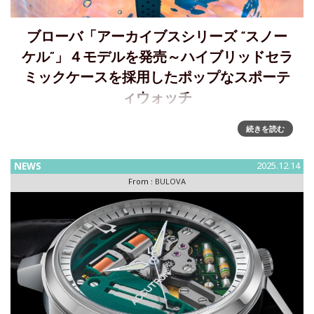
ブローバ「アーカイブスシリーズ “スノー
ケル”」４モデルを発売～ハイブリッドセラ
ミックケースを採用したポップなスポーテ
ィウォッチ
ハイブリッドセラミックケースを採用したポップなスポーテ
続きを読む
ィウォッチ 「Archives Series “Snorkel”（アーカイブスシリー
ズ “スノーケル”）」４モデル、2026 年4 月
NEWS
2025.12.14
From :
BULOVA