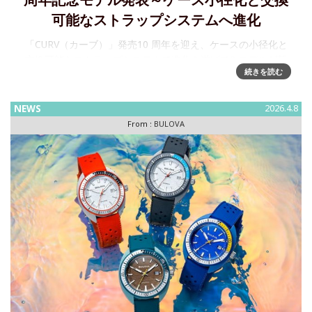
周年記念モデル発表～ケース小径化と交換
可能なストラップシステムへ進化
「CURV（カーブ）」発売10 周年を迎え、ケースの小径化と
交換可能なストラップシステムで進化を遂げて3 モデルが新
続きを読む
登場1875 年にアメリカで誕生した時計ブランド BULOVA(ブ
ローバ)は、発売から10 周年を迎えたコレクション＜C
NEWS
2026.4.8
From :
BULOVA